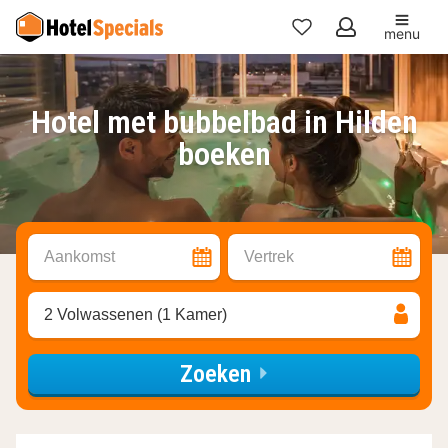
menu
Mijn
favorieten
Hotel met bubbelbad in Hilden
boeken
Aankomst
Vertrek
2 Volwassenen (1 Kamer)
Zoeken