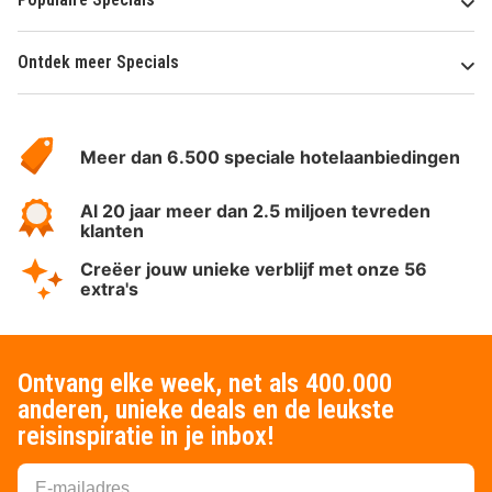
Ontdek meer Specials
Over
HotelSpecials
Meer dan 6.500 speciale hotelaanbiedingen
Al 20 jaar meer dan 2.5 miljoen tevreden
klanten
Creëer jouw unieke verblijf met onze 56
extra's
Ontvang elke week, net als 400.000
anderen, unieke deals en de leukste
reisinspiratie in je inbox!