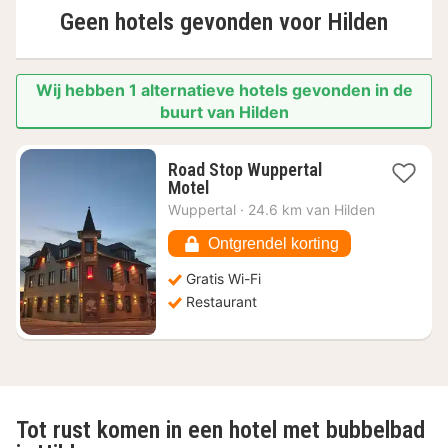
Geen hotels gevonden voor
Hilden
Wij hebben 1 alternatieve hotels gevonden in de
buurt van Hilden
Road Stop Wuppertal
1
Motel
nacht
Wuppertal
·
24.6 km van Hilden
vanaf
€
Ontgrendel korting
118,14
Gratis Wi-Fi
Restaurant
Tot rust komen in een hotel met bubbelbad