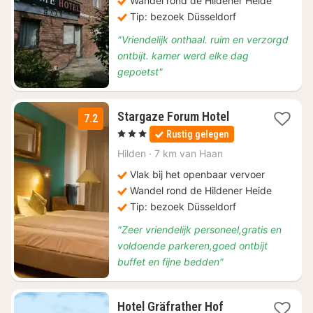
Wandel rond de Hildener Heide
Tip: bezoek Düsseldorf
"Vriendelijk onthaal. ruim en verzorgd
ontbijt. kamer werd elke dag
gepoetst"
1
Stargaze Forum Hotel
7.2
nacht
, 3 Sterren
Rustig gelegen
vanaf
€
Hilden
·
7 km van Haan
68
Vlak bij het openbaar vervoer
Wandel rond de Hildener Heide
Tip: bezoek Düsseldorf
"Zeer vriendelijk personeel,gratis en
voldoende parkeren,goed ontbijt
buffet en fijne bedden"
1
Hotel Gräfrather Hof