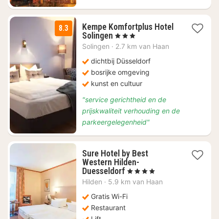
Kempe Komfortplus Hotel
8.3
1
Solingen
, 3 Sterren
nacht
Solingen
·
2.7 km van Haan
vanaf
€
dichtbij Düsseldorf
81
bosrijke omgeving
kunst en cultuur
"service gerichtheid en de
prijskwaliteit verhouding en de
parkeergelegenheid"
Sure Hotel by Best
Western Hilden-
1
Duesseldorf
, 4 Sterren
nacht
Hilden
·
5.9 km van Haan
vanaf
€
Gratis Wi-Fi
81,12
Restaurant
Lift