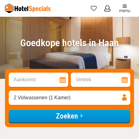
menu
Mijn
favorieten
Goedkope hotels in Haan
Aankomst
Vertrek
2 Volwassenen (1 Kamer)
Zoeken