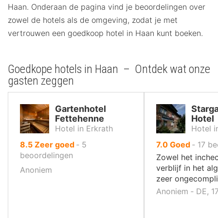
Haan. Onderaan de pagina vind je beoordelingen over
zowel de hotels als de omgeving, zodat je met
vertrouwen een goedkoop hotel in Haan kunt boeken.
Goedkope hotels in Haan – Ontdek wat onze
gasten zeggen
Gartenhotel
Starg
Fettehenne
Hotel
Hotel in Erkrath
Hotel 
uit
uit
8.5
Zeer goed
‐
5
7.0
Goed
‐
17
be
10
10
beoordelingen
Zowel het inchec
,
,
verblijf in het a
Anoniem
zeer ongecomplic
Anoniem ‐ DE, 1