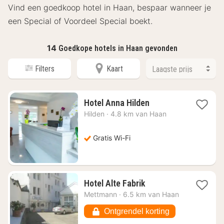
Vind een goedkoop hotel in Haan, bespaar wanneer je
een Special of Voordeel Special boekt.
14
Goedkope hotels in Haan gevonden
Filters
Kaart
1
Hotel Anna Hilden
nacht
Hilden
·
4.8 km van Haan
vanaf
€
50,38
Gratis Wi-Fi
1
Hotel Alte Fabrik
nacht
Mettmann
·
6.5 km van Haan
vanaf
€
Ontgrendel korting
58,88