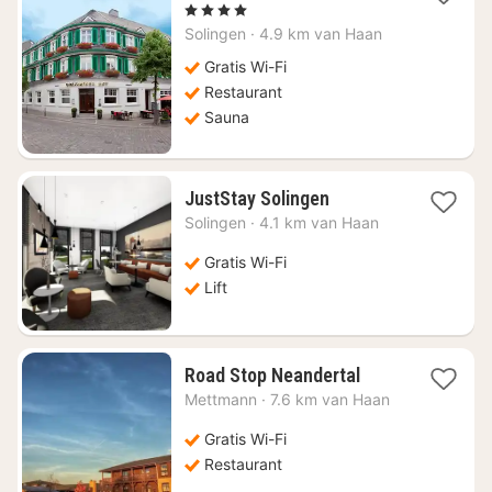
nacht
, 4 Sterren
vanaf
Solingen
·
4.9 km van Haan
€
73,75
Gratis Wi-Fi
Restaurant
Sauna
1
JustStay Solingen
nacht
Solingen
·
4.1 km van Haan
vanaf
€
Gratis Wi-Fi
74,57
Lift
1
Road Stop Neandertal
nacht
Mettmann
·
7.6 km van Haan
vanaf
€
Gratis Wi-Fi
78,86
Restaurant