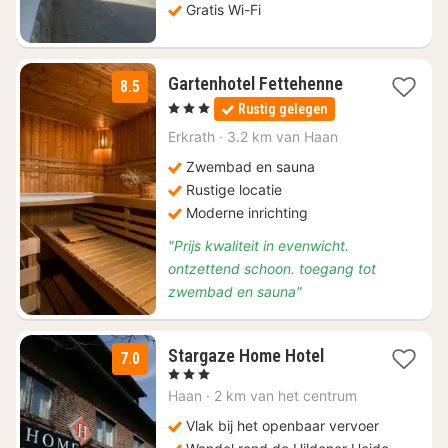
Gratis Wi-Fi
1
Gartenhotel Fettehenne
8.5
nacht
, 3 Sterren
Rustig gelegen
vanaf
€
Erkrath
·
3.2 km van Haan
64,35
Zwembad en sauna
Rustige locatie
Moderne inrichting
"Prijs kwaliteit in evenwicht.
ontzettend schoon. toegang tot
zwembad en sauna"
1
Stargaze Home Hotel
7.0
nacht
, 3 Sterren
vanaf
Haan
·
2 km van het centrum
€
68
Vlak bij het openbaar vervoer