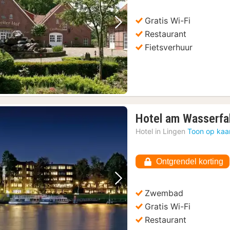
Gratis Wi-Fi
Vorige foto
Volgende foto
Restaurant
Fietsverhuur
Hotel am Wasserfal
Hotel in
Lingen
Toon op kaa
Ontgrendel korting
Vorige foto
Volgende foto
Zwembad
Gratis Wi-Fi
Restaurant