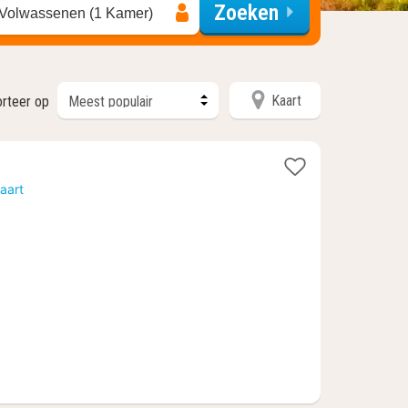
Zoeken
 Volwassenen (1 Kamer)
Kaart
rteer op
aart
6