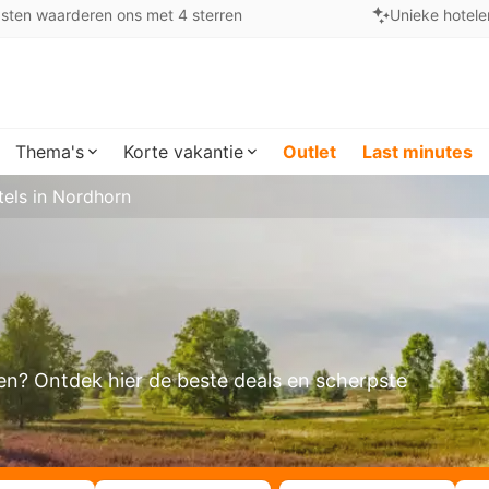
sten waarderen ons met 4 sterren
Unieke hotele
Thema's
Korte vakantie
Outlet
Last minutes
els in Nordhorn
ken? Ontdek hier de beste deals en scherpste