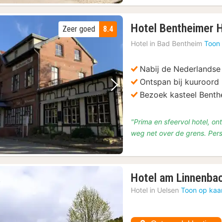
Hotel Bentheimer 
Zeer goed
8.4
Hotel in
Bad Bentheim
Toon 
Nabij de Nederlandse
Ontspan bij kuuroord
Vorige foto
Volgende foto
Bezoek kasteel Benth
"Prima en sfeervol hotel, 
weg net over de grens. Perso
Hotel am Linnenba
Hotel in
Uelsen
Toon op kaa