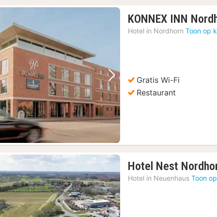
KONNEX INN Nordh
Hotel in
Nordhorn
Toon op k
Gratis Wi-Fi
Vorige foto
Volgende foto
Restaurant
Hotel Nest Nordho
Hotel in
Neuenhaus
Toon op