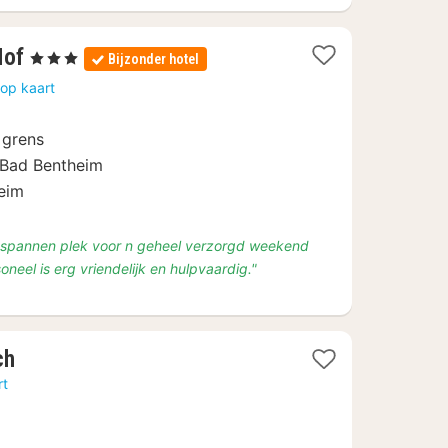
1
Hof
, 3 Sterren
Bijzonder hotel
nacht
op kaart
vanaf
€
 grens
129
 Bad Bentheim
eim
ontspannen plek voor n geheel verzorgd weekend
neel is erg vriendelijk en hulpvaardig."
1
ch
nacht
rt
vanaf
€