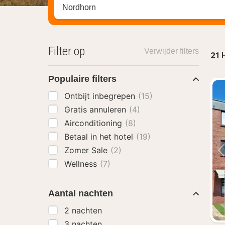
Zoek op hotel, regio of stad
Filter op
Verwijder filters
21
H
Populaire filters
Ontbijt inbegrepen
(15)
Gratis annuleren
(4)
Airconditioning
(8)
Betaal in het hotel
(19)
Zomer Sale
(2)
Wellness
(7)
Aantal nachten
2 nachten
3 nachten