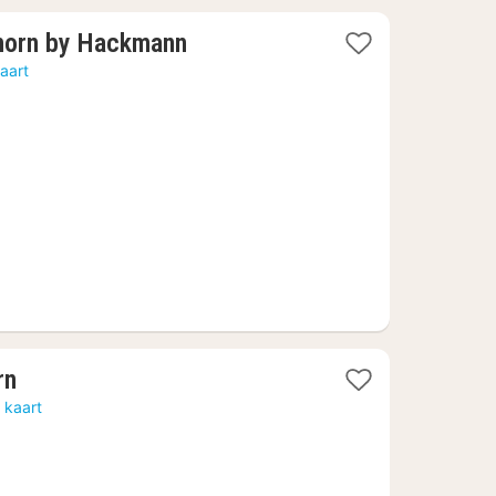
1
orn by Hackmann
nacht
aart
vanaf
€
117,76
1
rn
nacht
 kaart
vanaf
€
87,48