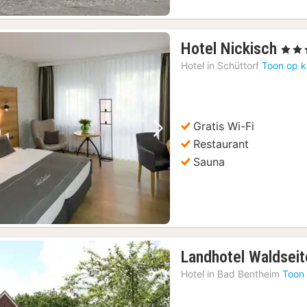
1
Hotel Nickisch
, 4 Ste
nac
Hotel in
Schüttorf
Toon op k
van
€
122
Gratis Wi-Fi
Vorige foto
Volgende foto
Restaurant
Sauna
Landhotel Waldseit
Hotel in
Bad Bentheim
Toon 