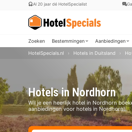
Al 20 jaar dé HotelSpecialist
Ga
Zoeken
Bestemmingen
Aanbiedingen
HotelSpecials.nl
Hotels in Duitsland
Hot
Hotels in Nordhorn
Wil je een heerlijk hotel in Nordhorn boe
aanbiedingen voor hotels in Nordhorn!