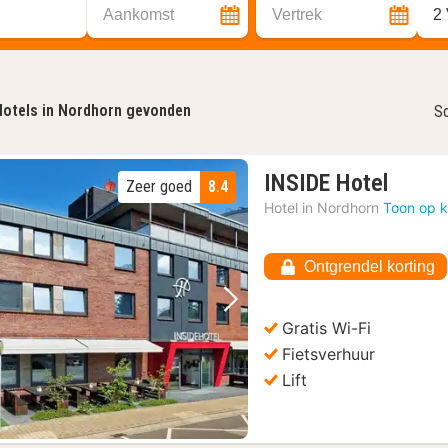
Aankomst
Vertrek
2
otels in Nordhorn gevonden
So
1
INSIDE Hotel
Zeer goed
8.4
nacht
Hotel in
Nordhorn
Toon op k
vanaf
€
Ontgrendel korting
102,0
Vorige foto
Volgende foto
Gratis Wi-Fi
Fietsverhuur
Lift