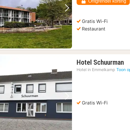
Ontgrendel korting
Vorige foto
Volgende foto
Gratis Wi-Fi
Restaurant
1
Hotel Schuurman
na
Hotel in
Emmelkamp
Toon o
va
€
78
Vorige foto
Volgende foto
Gratis Wi-Fi