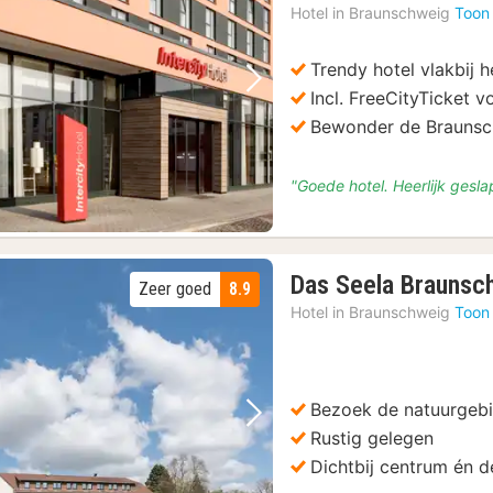
Hotel in
Braunschweig
Toon
Trendy hotel vlakbij 
Vorige foto
Volgende foto
Incl. FreeCityTicket 
Bewonder de Brauns
"Goede hotel. Heerlijk gesl
Das Seela Braunsc
Zeer goed
8.9
Hotel in
Braunschweig
Toon
Bezoek de natuurgeb
Vorige foto
Volgende foto
Rustig gelegen
Dichtbij centrum én d