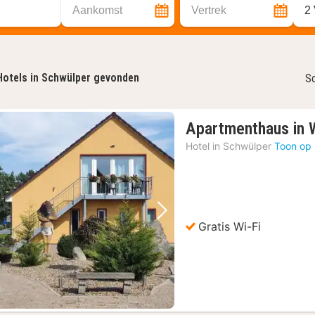
Aankomst
Vertrek
2
Hotels in Schwülper gevonden
So
Apartmenthaus in 
Hotel in
Schwülper
Toon op 
Vorige foto
Volgende foto
Gratis Wi-Fi