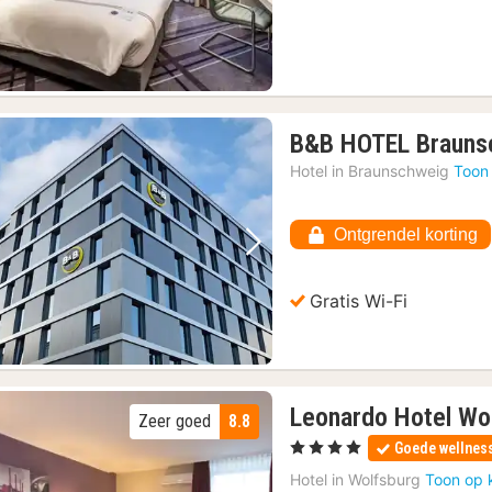
B&B HOTEL Brauns
Hotel in
Braunschweig
Toon
Ontgrendel korting
Vorige foto
Volgende foto
Gratis Wi-Fi
Leonardo Hotel Wol
Zeer goed
8.8
, 4 Sterren
Goede wellnes
Hotel in
Wolfsburg
Toon op 