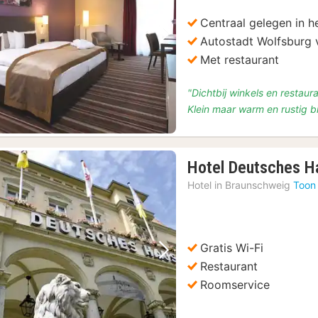
Centraal gelegen in 
Autostadt Wolfsburg 
Vorige foto
Volgende foto
Met restaurant
"Dichtbij winkels en restau
Klein maar warm en rustig
Hotel Deutsches H
Hotel in
Braunschweig
Toon
Gratis Wi-Fi
Vorige foto
Volgende foto
Restaurant
Roomservice