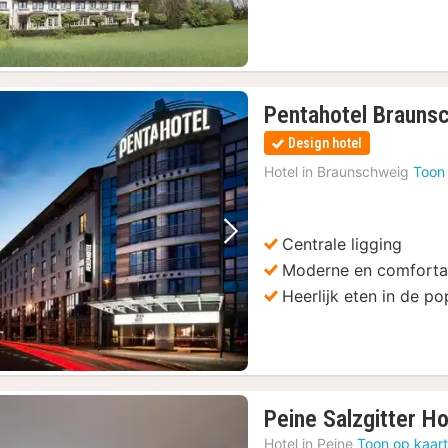
Pentahotel Brauns
Design hotel
Hotel in
Braunschweig
Toon
Centrale ligging
Vorige foto
Volgende foto
Moderne en comforta
Heerlijk eten in de p
Peine Salzgitter Hot
Hotel in
Peine
Toon op kaar