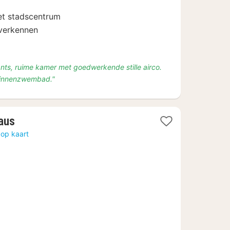
€
84
het stadscentrum
verkennen
rants, ruime kamer met goedwerkende stille airco.
 binnenzwembad."
1
aus
nacht
 op kaart
vanaf
€
86,89