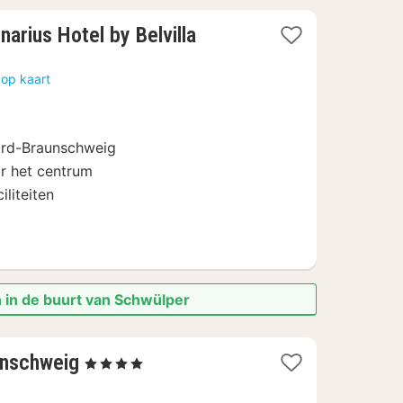
1
arius Hotel by Belvilla
nacht
vanaf
 op kaart
€
56,81
ord-Braunschweig
r het centrum
iliteiten
 in de buurt van Schwülper
3
unschweig
, 4 Sterren
nachten