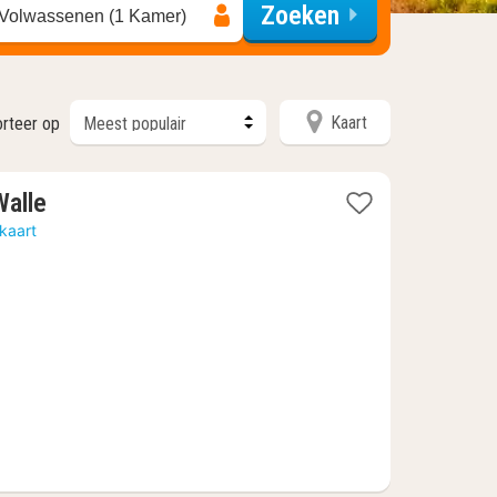
Zoeken
 Volwassenen (1 Kamer)
Kaart
rteer op
1
Walle
nacht
kaart
vanaf
€
75,69