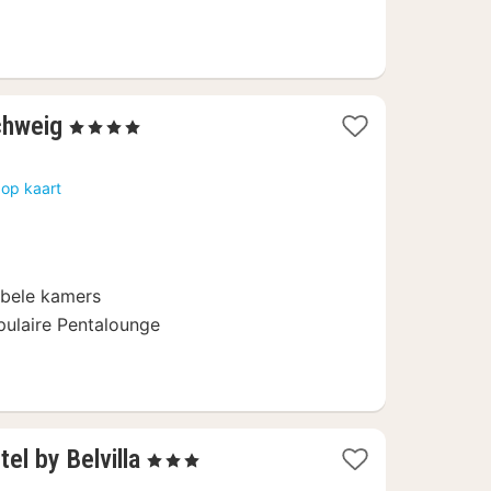
1
chweig
, 4 Sterren
nacht
vanaf
 op kaart
€
92,70
bele kamers
opulaire Pentalounge
2
el by Belvilla
, 3 Sterren
nachten
t