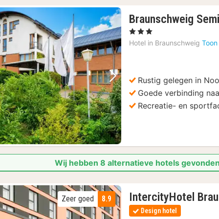
Braunschweig Semin
, 3 Sterren
Hotel in
Braunschweig
Toon
Rustig gelegen in No
Vorige foto
Volgende foto
Goede verbinding naa
Recreatie- en sportfac
Wij hebben 8 alternatieve hotels gevonden
IntercityHotel Bra
Zeer goed
8.9
Design hotel