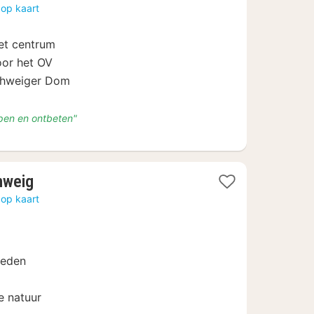
vanaf
 op kaart
€
53
het centrum
voor het OV
chweiger Dom
apen en ontbeten"
1
hweig
nacht
 op kaart
vanaf
€
99
ieden
e natuur