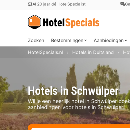
Al 20 jaar dé HotelSpecialist
Ga
Zoeken
Bestemmingen
Aanbiedingen
HotelSpecials.nl
Hotels in Duitsland
Ho
Hotels in Schwülper
Wil je een heerlijk hotel in Schwülper bo
aanbiedingen voor hotels in Schwülper!