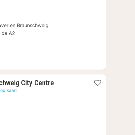
vanaf
€
69
over en Braunschweig
p de A2
1
chweig City Centre
nacht
 op kaart
vanaf
€
57,81