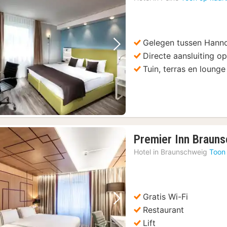
Gelegen tussen Hann
Vorige foto
Volgende foto
Directe aansluiting o
Tuin, terras en lounge
Premier Inn Brauns
Hotel in
Braunschweig
Toon
Gratis Wi-Fi
Vorige foto
Volgende foto
Restaurant
Lift