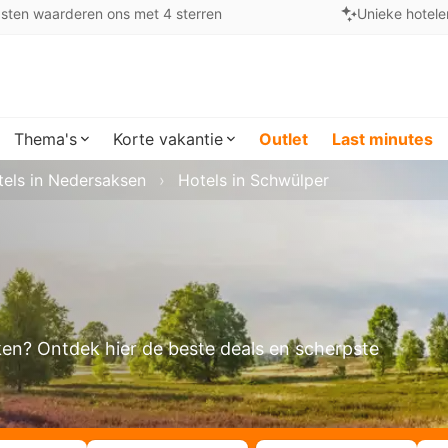
sten waarderen ons met 4 sterren
Unieke hotele
Thema's
Korte vakantie
Outlet
Last minutes
tels in Nedersaksen
Hotels in Schwülper
eken? Ontdek hier de beste deals en scherpste