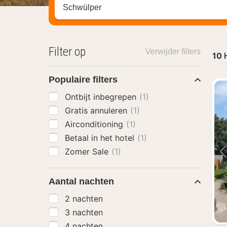
Zoek op hotel, regio of stad
Filter op
Verwijder filters
10
Populaire filters
Ontbijt inbegrepen
(1)
Gratis annuleren
(1)
Airconditioning
(1)
Betaal in het hotel
(1)
Zomer Sale
(1)
Aantal nachten
2 nachten
3 nachten
4 nachten