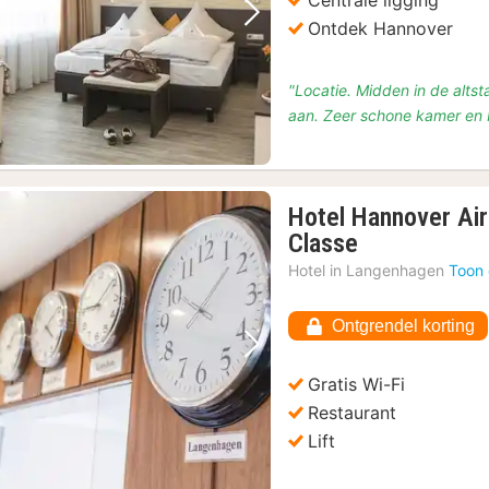
Centrale ligging
Vorige foto
Volgende foto
Ontdek Hannover
"Locatie. Midden in de altst
aan. Zeer schone kamer en
Hotel Hannover Air
1
Classe
nacht
Hotel in
Langenhagen
Toon 
vanaf
€
Ontgrendel korting
47,38
Vorige foto
Volgende foto
Gratis Wi-Fi
Restaurant
Lift
e oude binnenstad
(59)