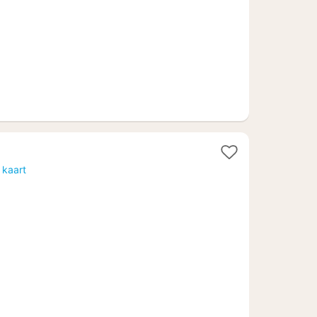
22
 kaart
1