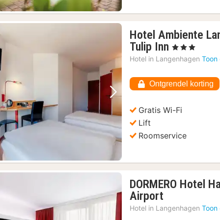
Hotel Ambiente La
1
Tulip Inn
, 3 Sterren
nacht
Hotel in
Langenhagen
Toon 
vanaf
€
Ontgrendel korting
60,26
Vorige foto
Volgende foto
Gratis Wi-Fi
Lift
Roomservice
DORMERO Hotel Ha
1
Airport
nacht
Hotel in
Langenhagen
Toon 
vanaf