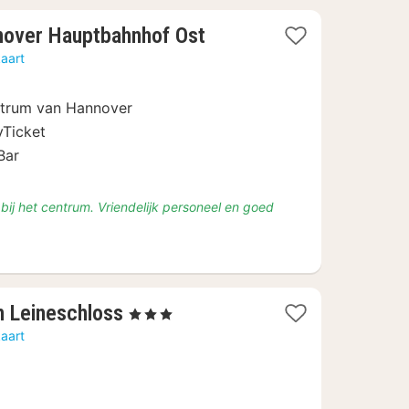
3
nnover Hauptbahnhof Ost
nachten
aart
vanaf
€
entrum van Hannover
53
yTicket
Bar
bij het centrum. Vriendelijk personeel en goed
3
 Leineschloss
, 3 Sterren
nachten
aart
vanaf
€
103,20