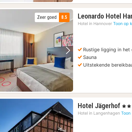
roevers met proeverijen
(59)
Leonardo Hotel Ha
Zeer goed
8.5
tseeingbus Ticket
(59)
Hotel in
Hannover
Toon op k
Rustige ligging in het
Vorige foto
Volgende foto
Sauna
Uitstekende bereikba
1
Hotel Jägerhof
, 4 St
nac
Hotel in
Langenhagen
Toon 
van
€