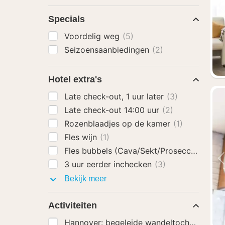
Specials
Voordelig weg
(5)
Seizoensaanbiedingen
(2)
Hotel extra's
Late check-out, 1 uur later
(3)
Late check-out 14:00 uur
(2)
Rozenblaadjes op de kamer
(1)
Fles wijn
(1)
Fles bubbels (Cava/Sekt/Prosecco)
(1)
3 uur eerder inchecken
(3)
Hotel
Bekijk meer
extra's
Activiteiten
Hannover: begeleide wandeltocht door d