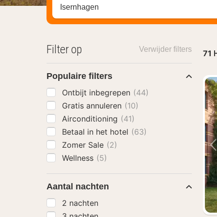
Zoek op hotel, regio of stad
Filter op
Verwijder filters
71
H
Populaire filters
Ontbijt inbegrepen
(44)
Gratis annuleren
(10)
Airconditioning
(41)
Betaal in het hotel
(63)
Zomer Sale
(2)
Wellness
(5)
Aantal nachten
2 nachten
3 nachten