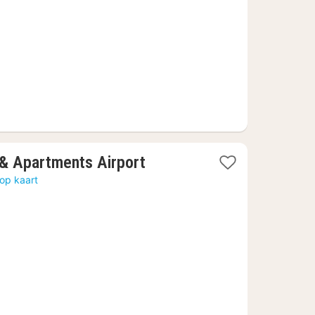
1
& Apartments Airport
nacht
op kaart
vanaf
€
78,23