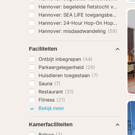
Hannover: begeleide fietstocht voor fijnp
Hannover: SEA LIFE toegangsbewijs
(59)
Hannover: 24-Hour Hop-On Hop-Off Sigh
Hannover: misdaadwandeling
(59)
Faciliteiten
Ontbijt inbegrepen
(44)
Parkeergelegenheid
(26)
Huisdieren toegestaan
(7)
Sauna
(7)
Restaurant
(31)
Fitness
(21)
Faciliteiten
Bekijk meer
Kamerfaciliteiten
Balkon
(2)