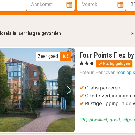
Aankomst
Vertrek
2
otels in Isernhagen gevonden
So
Four Points Flex b
Zeer goed
8.3
, 3 Sterren
Rustig gelegen
Hotel in
Hannover
Toon op k
Gratis parkeren
Vorige foto
Volgende foto
Goede verbindingen m
Rustige ligging in de 
"Prijs/kwaliteit; goed, uitge