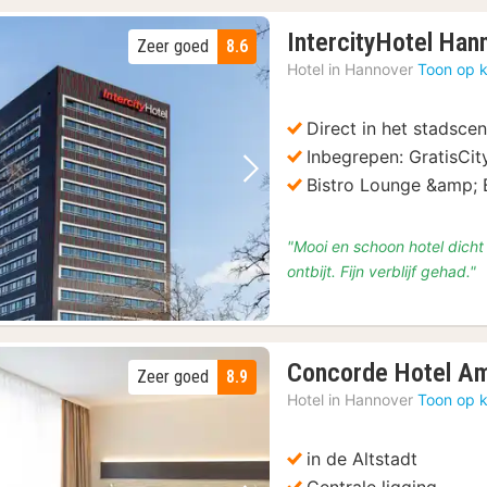
IntercityHotel Ha
Zeer goed
8.6
Hotel in
Hannover
Toon op k
Direct in het stadsc
Inbegrepen: GratisCit
Vorige foto
Volgende foto
Bistro Lounge &amp; 
"Mooi en schoon hotel dicht 
ontbijt. Fijn verblijf gehad."
Concorde Hotel Am
Zeer goed
8.9
Hotel in
Hannover
Toon op k
in de Altstadt