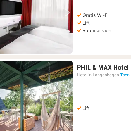
€
53,41
Gratis Wi-Fi
Vorige foto
Volgende foto
Lift
Roomservice
PHIL & MAX Hotel 
Hotel in
Langenhagen
Toon 
Vorige foto
Volgende foto
Lift