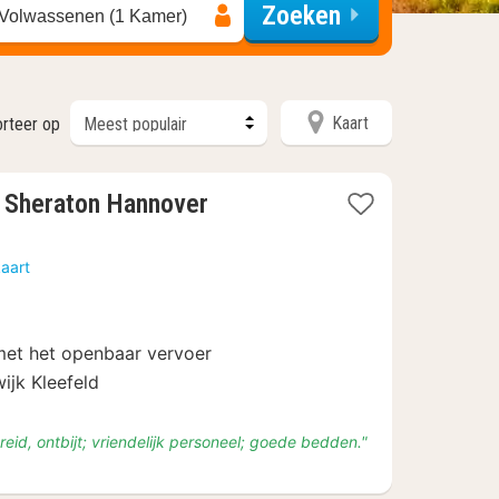
Zoeken
 Volwassenen (1 Kamer)
Kaart
rteer op
1
y Sheraton Hannover
nacht
vanaf
aart
€
80
et het openbaar vervoer
wijk Kleefeld
breid, ontbijt; vriendelijk personeel; goede bedden."