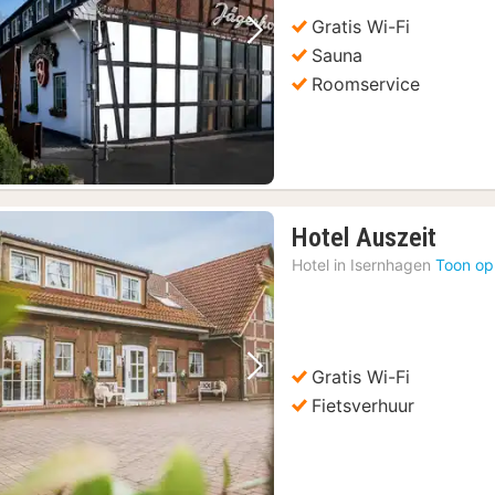
79,
Gratis Wi-Fi
Vorige foto
Volgende foto
Sauna
Roomservice
1
Hotel Auszeit
nacht
Hotel in
Isernhagen
Toon op
vanaf
€
96,0
Gratis Wi-Fi
Vorige foto
Volgende foto
Fietsverhuur