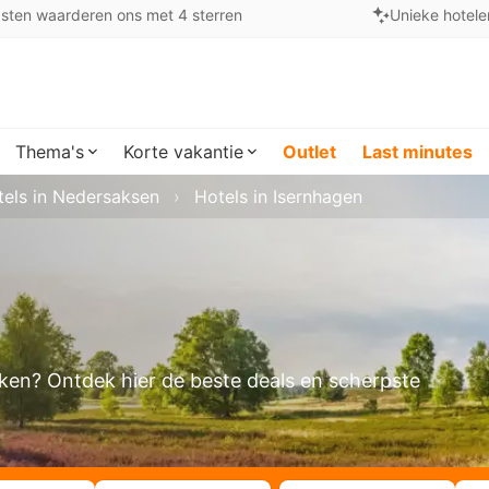
sten waarderen ons met 4 sterren
Unieke hotele
Thema's
Korte vakantie
Outlet
Last minutes
tels in Nedersaksen
Hotels in Isernhagen
oeken? Ontdek hier de beste deals en scherpste