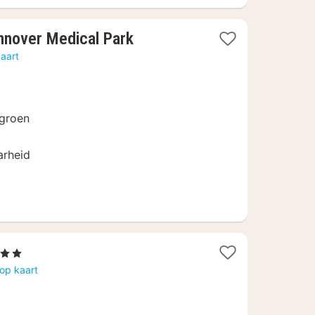
2
nnover Medical Park
nachten
aart
vanaf
€
74
 groen
arheid
erren
ht
op kaart
af