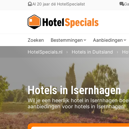
Al 20 jaar dé HotelSpecialist
Ga
Zoeken
Bestemmingen
Aanbiedingen
HotelSpecials.nl
Hotels in Duitsland
Ho
Hotels in Isernhagen
Wil je een heerlijk hotel in Isernhagen b
aanbiedingen voor hotels in Isernhagen!