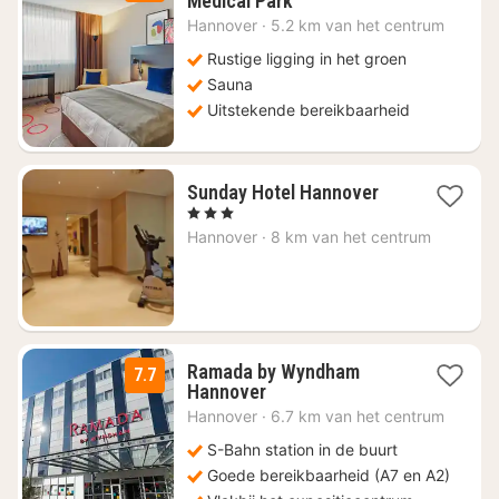
Medical Park
nachten
Hannover
·
5.2 km van het centrum
vanaf
€
Rustige ligging in het groen
74
Sauna
Uitstekende bereikbaarheid
2
Sunday Hotel Hannover
nachten
, 3 Sterren
vanaf
Hannover
·
8 km van het centrum
€
99
Ramada by Wyndham
7.7
3
Hannover
nachten
Hannover
·
6.7 km van het centrum
vanaf
€
S-Bahn station in de buurt
55,65
Goede bereikbaarheid (A7 en A2)