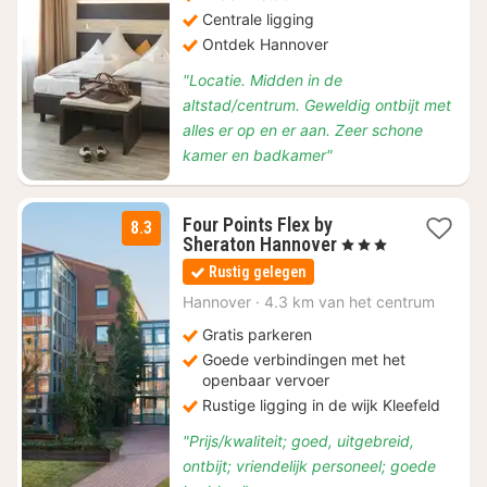
103,20
Centrale ligging
Ontdek Hannover
"Locatie. Midden in de
altstad/centrum. Geweldig ontbijt met
alles er op en er aan. Zeer schone
kamer en badkamer"
Four Points Flex by
8.3
2
Sheraton Hannover
, 3 Sterren
nachten
Rustig gelegen
vanaf
€
Hannover
·
4.3 km van het centrum
80
Gratis parkeren
Goede verbindingen met het
openbaar vervoer
Rustige ligging in de wijk Kleefeld
"Prijs/kwaliteit; goed, uitgebreid,
ontbijt; vriendelijk personeel; goede