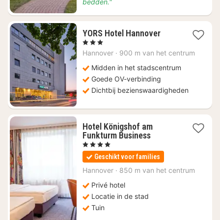
bedden."
2
YORS Hotel Hannover
nachten
, 3 Sterren
vanaf
Hannover
·
900 m van het centrum
€
69
Midden in het stadscentrum
Goede OV-verbinding
Dichtbij bezienswaardigheden
Hotel Königshof am
2
Funkturm Business
nachten
, 4 Sterren
vanaf
Geschikt voor families
€
124
Hannover
·
850 m van het centrum
Privé hotel
Locatie in de stad
Tuin