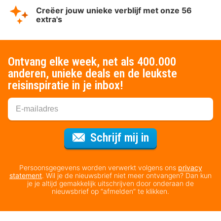
Creëer jouw unieke verblijf met onze 56
extra's
Ontvang elke week, net als 400.000
anderen, unieke deals en de leukste
reisinspiratie in je inbox!
Voor de nieuws
Schrijf mij in
Persoonsgegevens worden verwerkt volgens ons
privacy
statement
. Wil je de nieuwsbrief niet meer ontvangen? Dan kun
je je altijd gemakkelijk uitschrijven door onderaan de
nieuwsbrief op “afmelden” te klikken.