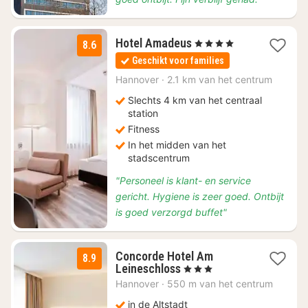
2
Hotel Amadeus
, 4 Sterren
8.6
nachten
Geschikt voor families
vanaf
€
Hannover
·
2.1 km van het centrum
111,18
Slechts 4 km van het centraal
station
Fitness
In het midden van het
stadscentrum
"Personeel is klant- en service
gericht. Hygiene is zeer goed. Ontbijt
is goed verzorgd buffet"
Concorde Hotel Am
8.9
3
Leineschloss
, 3 Sterren
nachten
Hannover
·
550 m van het centrum
vanaf
€
in de Altstadt