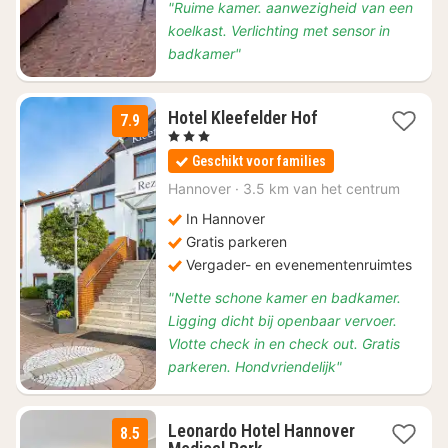
"Ruime kamer. aanwezigheid van een
koelkast. Verlichting met sensor in
badkamer"
2
Hotel Kleefelder Hof
7.9
nachten
, 3 Sterren
vanaf
Geschikt voor families
€
84
Hannover
·
3.5 km van het centrum
In Hannover
Gratis parkeren
Vergader- en evenementenruimtes
"Nette schone kamer en badkamer.
Ligging dicht bij openbaar vervoer.
Vlotte check in en check out. Gratis
parkeren. Hondvriendelijk"
Leonardo Hotel Hannover
8.5
2