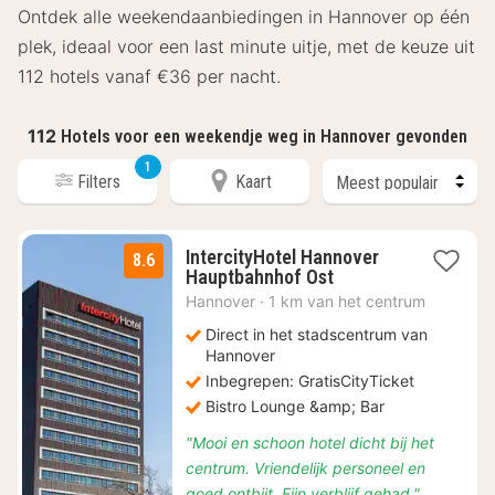
Ontdek alle weekendaanbiedingen in Hannover op één
plek, ideaal voor een last minute uitje, met de keuze uit
112 hotels vanaf €36 per nacht.
112
Hotels voor een weekendje weg in Hannover gevonden
1
Filters
Kaart
IntercityHotel Hannover
8.6
3
Hauptbahnhof Ost
nachten
Hannover
·
1 km van het centrum
vanaf
€
Direct in het stadscentrum van
53
Hannover
Inbegrepen: GratisCityTicket
Bistro Lounge &amp; Bar
"Mooi en schoon hotel dicht bij het
centrum. Vriendelijk personeel en
goed ontbijt. Fijn verblijf gehad."