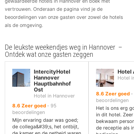
gewaardeerde hotels in Hannover en boek met
vertrouwen. Onderaan de pagina vind je de
beoordelingen van onze gasten over zowel de hotels
als de omgeving.
De leukste weekendjes weg in Hannover –
Ontdek wat onze gasten zeggen
IntercityHotel
Hotel
Hannover
Hotel 
Hauptbahnhof
Ost
uit
8.6
Zeer goed
Hotel in Hannover
10
beoordelingen
uit
8.6
Zeer goed
‐
95
,
Het is ons erg g
10
beoordelingen
in dit hotel. Zeer
,
Mijn ervaring daar was goed;
bekwaam persone
de collega&#39;s, het ontbijt,
de receptie als i
de kamer en de netheid waren