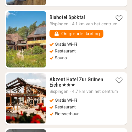
1
Biohotel Spöktal
nacht
Bispingen
·
4.1 km van het centrum
vanaf
€
Ontgrendel korting
97,53
Gratis Wi-Fi
Restaurant
Sauna
Akzent Hotel Zur Grünen
1
Eiche
, 3 Sterren
nacht
Bispingen
·
4.7 km van het centrum
vanaf
€
Gratis Wi-Fi
120,82
Restaurant
Fietsverhuur