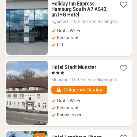
Holiday Inn Express
Hamburg South A7 AS42,
1
an IHG Hotel
nacht
Egestorf
·
10.2 km van Bispingen
vanaf
€
Gratis Wi-Fi
116,82
Restaurant
Lift
1
Hotel Stadt Munster
nacht
, 3 Sterren
vanaf
Munster
·
11.9 km van Bispingen
€
95,88
Ontgrendel korting
Gratis Wi-Fi
Restaurant
Roomservice
1