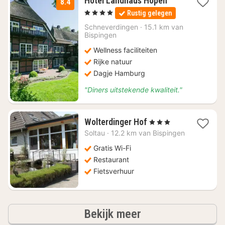
Hotel Landhaus Höpen
8.4
nacht
, 4 Sterren
Rustig gelegen
vanaf
€
Schneverdingen
·
15.1 km van
Bispingen
120
Wellness faciliteiten
Rijke natuur
Dagje Hamburg
"Diners uitstekende kwaliteit."
1
Wolterdinger Hof
, 3 Sterren
nacht
Soltau
·
12.2 km van Bispingen
vanaf
€
Gratis Wi-Fi
74,77
Restaurant
Fietsverhuur
hotels
Bekijk meer