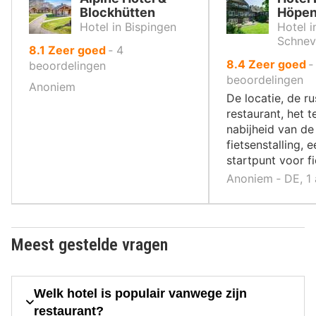
Blockhütten
Höpe
Hotel in Bispingen
Hotel i
Schnev
uit
8.1
Zeer goed
‐
4
uit
8.4
Zeer goed
10
beoordelingen
10
beoordelingen
,
Anoniem
,
De locatie, de ru
restaurant, het t
nabijheid van de
fietsenstalling, 
startpunt voor f
Anoniem ‐ DE, 1
Meest gestelde vragen
Welk hotel is populair vanwege zijn
restaurant?