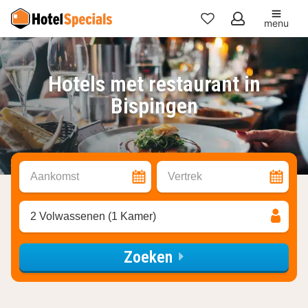
menu
Mijn
favorieten
Hotels met restaurant in
Bispingen
Aankomst
Vertrek
2 Volwassenen (1 Kamer)
Zoeken