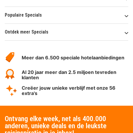
Populaire Specials
Ontdek meer Specials
Over
HotelSpecials
Meer dan 6.500 speciale hotelaanbiedingen
Al 20 jaar meer dan 2.5 miljoen tevreden
klanten
Creëer jouw unieke verblijf met onze 56
extra's
Ontvang elke week, net als 400.000
anderen, unieke deals en de leukste
reisinspiratie in je inbox!