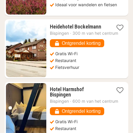
Ideaal voor wandelen en fietsen
1
Heidehotel Bockelmann
nacht
Bispingen
·
300 m van het centrum
vanaf
€
Ontgrendel korting
116,07
Gratis Wi-Fi
Restaurant
Fietsverhuur
Hotel Harmshof
1
Bispingen
nacht
Bispingen
·
600 m van het centrum
vanaf
€
Ontgrendel korting
78,89
Gratis Wi-Fi
Restaurant