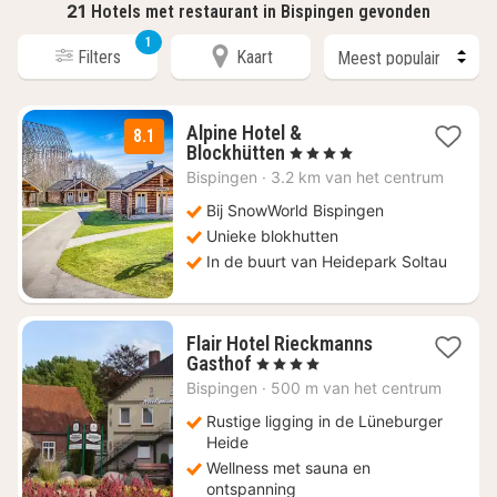
21
Hotels met restaurant in Bispingen gevonden
1
Filters
Kaart
Alpine Hotel &
8.1
1
Blockhütten
, 4 Sterren
nacht
Bispingen
·
3.2 km van het centrum
vanaf
€
Bij SnowWorld Bispingen
99
Unieke blokhutten
In de buurt van Heidepark Soltau
Flair Hotel Rieckmanns
1
Gasthof
, 4 Sterren
nacht
Bispingen
·
500 m van het centrum
vanaf
€
Rustige ligging in de Lüneburger
124
Heide
Wellness met sauna en
ontspanning