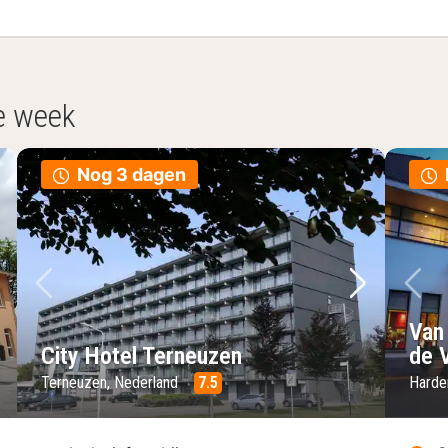
e week
Nog 3 dagen
lgende foto
Vorige foto
Volgende 
Vo
Van
City Hotel Terneuzen
de 
Terneuzen, Nederland
7.5
Harde