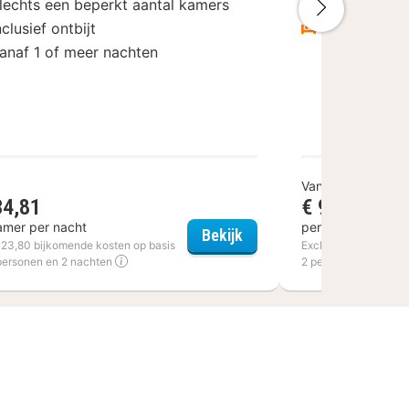
lechts een beperkt aantal kamers
Inclusief ont
Volgende
nclusief ontbijt
Vanaf 1 of 
anaf 1 of meer nachten
Vanaf
34,81
€ 99
amer per nacht
per kamer per na
rneuzen
Van der Valk Hotel Harde
Bekijk
€ 23,80 bijkomende kosten op basis
Excl. € 16 bijkomend
personen en 2 nachten
2 personen en 1 nac