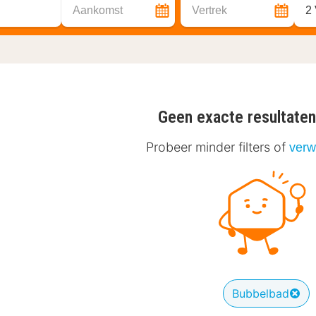
Aankomst
Vertrek
2
Geen exacte resultate
Probeer minder filters of
verwi
Bubbelbad