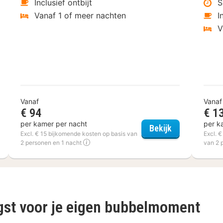
Inclusief ontbijt
S
Vanaf 1 of meer nachten
I
V
Vanaf
Vanaf
€ 94
€ 1
per kamer per nacht
per k
ent Hotel Altenberge
City Hotel Te
Bekijk
Excl. € 15 bijkomende kosten op basis van
Excl. 
2 personen en 1 nacht
van 2 
gst voor je eigen bubbelmoment