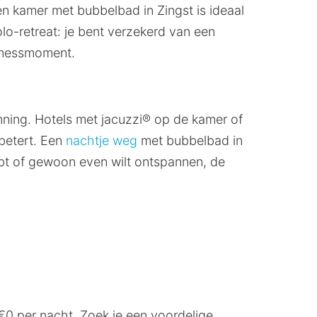
n kamer met bubbelbad in Zingst is ideaal
lo-retreat: je bent verzekerd van een
llnessmoment.
anning. Hotels met jacuzzi® op de kamer of
rbetert. Een
nachtje weg
met bubbelbad in
hebt of gewoon even wilt ontspannen, de
 €0 per nacht. Zoek je een voordelige