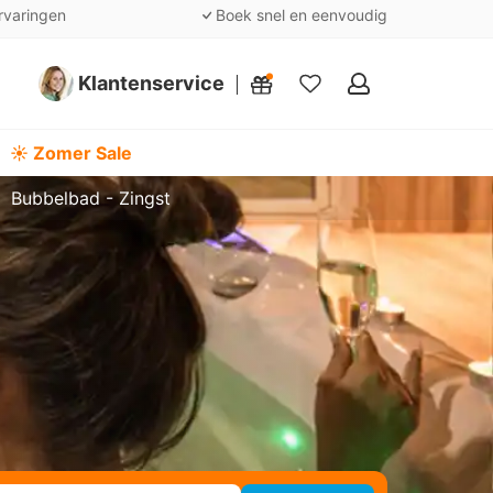
rvaringen
Boek snel en eenvoudig
Klantenservice
Mijn
favorieten
☀️ Zomer Sale
Bubbelbad - Zingst