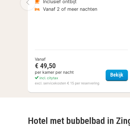
Vorige foto
Inclusief ontbijt
Vanaf 2 of meer nachten
Vanaf
€ 49,50
per kamer per nacht
Akz
Bekijk
incl. citytax
excl. servicekosten € 15 per reservering
Hotel met bubbelbad in Zin