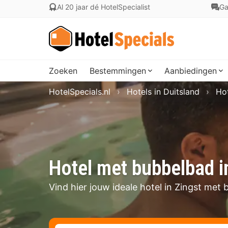
Al 20 jaar dé HotelSpecialist
Ga
Zoeken
Bestemmingen
Aanbiedingen
HotelSpecials.nl
Hotels in Duitsland
Ho
Hotel met bubbelbad i
Vind hier jouw ideale hotel in Zingst met