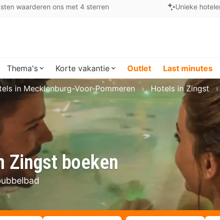
sten waarderen ons met 4 sterren
Unieke hotele
Thema's
Korte vakantie
Outlet
Last minutes
tels in Mecklenburg-Voor-Pommeren
Hotels in Zingst
n Zingst boeken
 bubbelbad