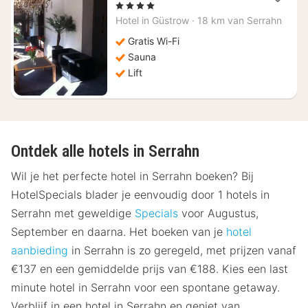
nacht
, 4 Sterren
vanaf
Hotel in
Güstrow
·
18 km van Serrahn
€
143,46
Gratis Wi-Fi
Sauna
Lift
Ontdek alle hotels in Serrahn
Wil je het perfecte hotel in Serrahn boeken? Bij
HotelSpecials blader je eenvoudig door 1 hotels in
Serrahn met geweldige
Specials
voor Augustus,
September en daarna. Het boeken van je
hotel
aanbieding
in Serrahn is zo geregeld, met prijzen vanaf
€137 en een gemiddelde prijs van €188. Kies een last
minute hotel in Serrahn voor een spontane getaway.
Verblijf in een hotel in Serrahn en geniet van