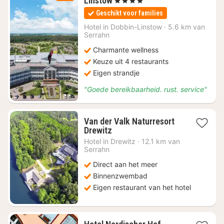
Linstow
, 4 Sterren
nacht
Geschikt voor families
vanaf
€
Hotel in
Dobbin-Linstow
·
5.6 km van
Serrahn
100,49
Charmante wellness
Keuze uit 4 restaurants
Eigen strandje
"Goede bereikbaarheid. rust. service"
Van der Valk Naturresort
1
Drewitz
nacht
Hotel in
Drewitz
·
12.1 km van
vanaf
Serrahn
€
Direct aan het meer
120
Binnenzwembad
Eigen restaurant van het hotel
1