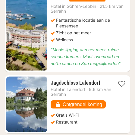
vanaf
€
Hotel in
Göhren-Lebbin
·
21.5 km van
Serrahn
109
Fantastische locatie aan de
Fleesensee
Zicht op het meer
Wellness
"Mooie ligging aan het meer. ruime
schone kamers. Mooi zwembad en
nette sauna en Spa mogelijkheden"
1
Jagdschloss Lalendorf
nacht
Hotel in
Lalendorf
·
9.6 km van
vanaf
Serrahn
€
100,09
Ontgrendel korting
Gratis Wi-Fi
Restaurant