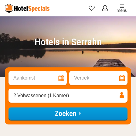
menu
Mijn
favorieten
Hotels in Serrahn
Aankomst
Vertrek
2 Volwassenen (1 Kamer)
Zoeken