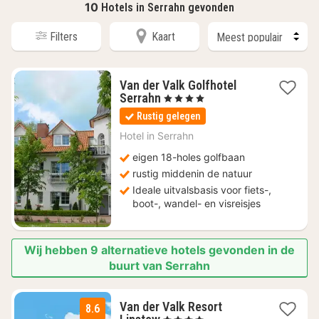
10
Hotels in Serrahn gevonden
Filters
Kaart
Van der Valk Golfhotel
1
Serrahn
, 4 Sterren
nacht
Rustig gelegen
vanaf
€
Hotel in
Serrahn
137
eigen 18-holes golfbaan
rustig middenin de natuur
Ideale uitvalsbasis voor fiets-,
boot-, wandel- en visreisjes
Wij hebben 9 alternatieve hotels gevonden in de
buurt van Serrahn
Van der Valk Resort
8.6
1