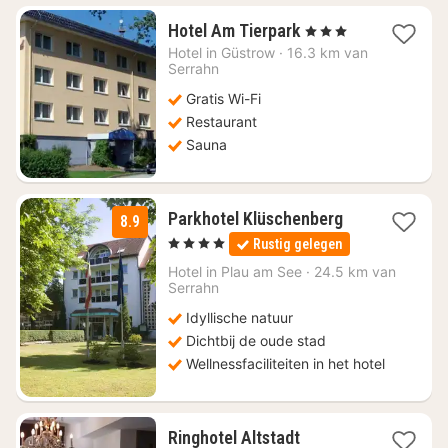
1
Hotel Am Tierpark
, 3 Sterren
nacht
Hotel in
Güstrow
·
16.3 km van
vanaf
Serrahn
€
Gratis Wi-Fi
127,10
Restaurant
Sauna
1
Parkhotel Klüschenberg
8.9
nacht
, 4 Sterren
Rustig gelegen
vanaf
€
Hotel in
Plau am See
·
24.5 km van
Serrahn
135
Idyllische natuur
Dichtbij de oude stad
Wellnessfaciliteiten in het hotel
1
Ringhotel Altstadt