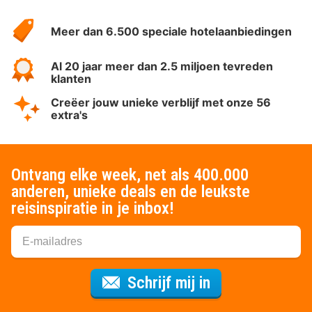
HotelSpecials
Meer dan 6.500 speciale hotelaanbiedingen
Al 20 jaar meer dan 2.5 miljoen tevreden
klanten
Creëer jouw unieke verblijf met onze 56
extra's
Ontvang elke week, net als 400.000
anderen, unieke deals en de leukste
reisinspiratie in je inbox!
Voor de nieuws
Schrijf mij in