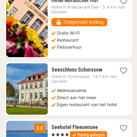
Hotel Nordischer Hof
nacht
Hotel in
Krakow am See
·
5.4 km van
vanaf
Serrahn
€
99,07
Ontgrendel korting
Gratis Wi-Fi
Restaurant
Fietsverhuur
1
Seeschloss Schorssow
nacht
Hotel in
Schorssow
·
14.1 km van
vanaf
Serrahn
€
Wellnessruimte
133
Direct aan het meer
Eigen restaurant van het hotel
1
Seehotel Fleesensee
8.8
nacht
, 4 Sterren
Rustig gelegen