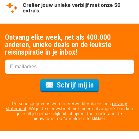
Creëer jouw unieke verblijf met onze 56
extra's
Ontvang elke week, net als 400.000
anderen, unieke deals en de leukste
reisinspiratie in je inbox!
Voor de nieuws
Schrijf mij in
Persoonsgegevens worden verwerkt volgens ons
privacy
statement
. Wil je de nieuwsbrief niet meer ontvangen? Dan kun
je je altijd gemakkelijk uitschrijven door onderaan de
nieuwsbrief op “afmelden” te klikken.