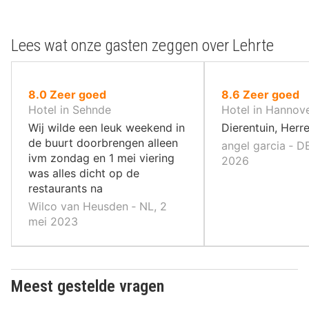
Lees wat onze gasten zeggen over Lehrte
uit
uit
8.0
Zeer goed
8.6
Zeer goed
10
10
Hotel in Sehnde
Hotel in Hannov
,
,
Wij wilde een leuk weekend in
Dierentuin, Herr
de buurt doorbrengen alleen
angel garcia ‐ D
ivm zondag en 1 mei viering
2026
was alles dicht op de
restaurants na
Wilco van Heusden ‐ NL, 2
mei 2023
Meest gestelde vragen