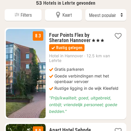
53
Hotels in Lehrte gevonden
Filters
Kaart
Four Points Flex by
8.3
1
Sheraton Hannover
, 3 Sterren
nacht
Rustig gelegen
vanaf
€
Hotel in
Hannover
·
12.5 km van
Lehrte
80
Gratis parkeren
Goede verbindingen met het
openbaar vervoer
Rustige ligging in de wijk Kleefeld
"Prijs/kwaliteit; goed, uitgebreid,
ontbijt; vriendelijk personeel; goede
bedden."
1
Apart Hotel Sehnde
8.0