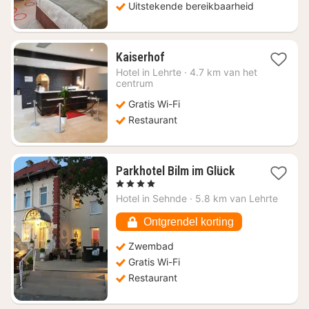
Uitstekende bereikbaarheid
1
Kaiserhof
nacht
Hotel in
Lehrte
·
4.7 km van het
vanaf
centrum
€
Gratis Wi-Fi
77,49
Restaurant
1
Parkhotel Bilm im Glück
nacht
, 4 Sterren
vanaf
Hotel in
Sehnde
·
5.8 km van Lehrte
€
137,18
Ontgrendel korting
Zwembad
Gratis Wi-Fi
Restaurant