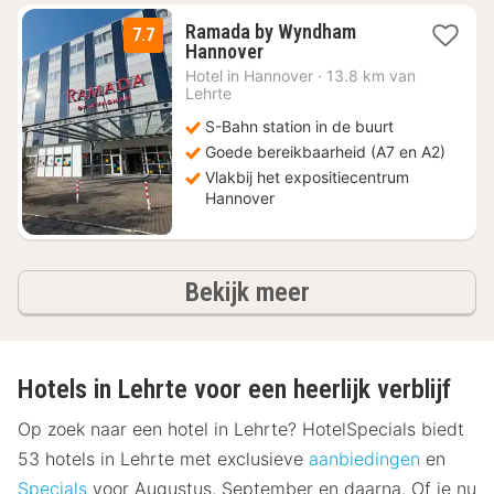
Ramada by Wyndham
7.7
3
Hannover
nachten
Hotel in
Hannover
·
13.8 km van
vanaf
Lehrte
€
S-Bahn station in de buurt
55,65
Goede bereikbaarheid (A7 en A2)
Vlakbij het expositiecentrum
Hannover
hotels
Bekijk meer
Hotels in Lehrte voor een heerlijk verblijf
Op zoek naar een hotel in Lehrte? HotelSpecials biedt
53 hotels in Lehrte met exclusieve
aanbiedingen
en
Specials
voor Augustus, September en daarna. Of je nu