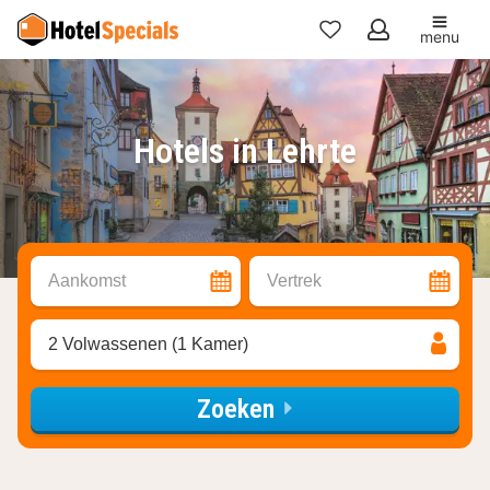
menu
Mijn
favorieten
Hotels in Lehrte
Aankomst
Vertrek
2 Volwassenen (1 Kamer)
Zoeken