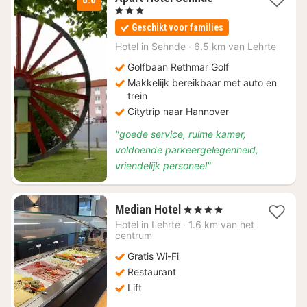
nacht
, 3 Sterren
vanaf
Geschikt voor families
€
126,32
Hotel in
Sehnde
·
6.5 km van Lehrte
Golfbaan Rethmar Golf
Makkelijk bereikbaar met auto en
trein
Citytrip naar Hannover
"goede service, ruime kamer,
voldoende parkeergelegenheid,
vriendelijk personeel"
1
Median Hotel
, 4 Sterren
nacht
Hotel in
Lehrte
·
1.6 km van het
vanaf
centrum
€
Gratis Wi-Fi
69,72
Restaurant
Lift