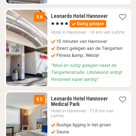
Leonardo Hotel Hannover
8.6
1
, 4 Sterren
Rustig gelegen
nacht
vanaf
Hotel in
Hannover
·
10 km van Lehrte
€
15 minuten van Hannover
90
Direct gelegen aan de Tiergarten
Fitness &amp; Welzijn
"Mooi en rustig gelegen naast de
Tiergartenstraße. Uitstekend ontbijt.
Personeel super aardig"
Leonardo Hotel Hannover
8.5
2
Medical Park
nachten
Hotel in
Hannover
·
11.8 km van
vanaf
Lehrte
€
Rustige ligging in het groen
74
Sauna