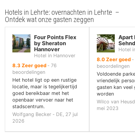
Hotels in Lehrte: overnachten in Lehrte –
Ontdek wat onze gasten zeggen
Four Points Flex
Apart 
by Sheraton
Sehn
Hannover
Hotel 
Hotel in Hannover
uit
8.0
Zeer goed
uit
8.3
Zeer goed
‐
76
10
beoordelingen
10
beoordelingen
,
Voldoende parke
,
Het hotel ligt op een rustige
vriendelijk pers
locatie, maar is tegelijkertijd
gasten kan veel
goed bereikbaar met het
worden
openbaar vervoer naar het
Wilco van Heusd
stadscentrum.
mei 2023
Wolfgang Becker ‐ DE, 27 jul
2026