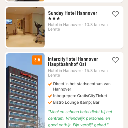
2
Sunday Hotel Hannover
nachten
, 3 Sterren
vanaf
Hotel in
Hannover
·
10.8 km van
€
Lehrte
99
IntercityHotel Hannover
8.6
3
Hauptbahnhof Ost
nachten
Hotel in
Hannover
·
15.8 km van
vanaf
Lehrte
€
Direct in het stadscentrum van
53
Hannover
Inbegrepen: GratisCityTicket
Bistro Lounge &amp; Bar
"Mooi en schoon hotel dicht bij het
centrum. Vriendelijk personeel en
goed ontbijt. Fijn verblijf gehad."