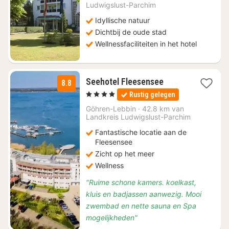
Ludwigslust-Parchim
135
Idyllische natuur
Dichtbij de oude stad
Wellnessfaciliteiten in het hotel
1
Seehotel Fleesensee
8.8
nacht
, 4 Sterren
Rustig gelegen
vanaf
€
Göhren-Lebbin
·
42.8 km van
Landkreis Ludwigslust-Parchim
109
Fantastische locatie aan de
Fleesensee
Zicht op het meer
Wellness
"Ruime schone kamers. koelkast,
kluis en badjassen aanwezig. Mooi
zwembad en nette sauna en Spa
mogelijkheden"