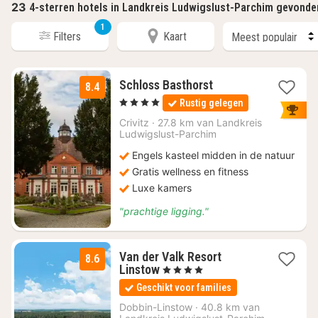
23
4-sterren hotels in Landkreis Ludwigslust-Parchim gevonde
1
Filters
Kaart
3
Schloss Basthorst
8.4
nachten
, 4 Sterren
Rustig gelegen
vanaf
€
Crivitz
·
27.8 km van Landkreis
Ludwigslust-Parchim
120,37
Engels kasteel midden in de natuur
Gratis wellness en fitness
Luxe kamers
"prachtige ligging."
Van der Valk Resort
8.6
1
Linstow
, 4 Sterren
nacht
Geschikt voor families
vanaf
€
Dobbin-Linstow
·
40.8 km van