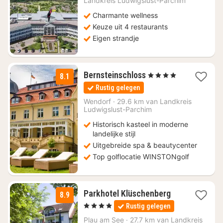
Landkreis Ludwigslust-Parchim
100,49
Charmante wellness
Keuze uit 4 restaurants
Eigen strandje
1
Bernsteinschloss
, 4 Sterren
8.1
nacht
Rustig gelegen
vanaf
€
Wendorf
·
29.6 km van Landkreis
Ludwigslust-Parchim
119
Historisch kasteel in moderne
landelijke stijl
Uitgebreide spa & beautycenter
Top golflocatie WINSTONgolf
1
Parkhotel Klüschenberg
8.9
nacht
, 4 Sterren
Rustig gelegen
vanaf
€
Plau am See
·
27.7 km van Landkreis