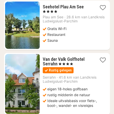
1
Seehotel Plau Am See
nacht
, 4 Sterren
vanaf
Plau am See
·
28.6 km van Landkreis
€
Ludwigslust-Parchim
146,96
Gratis Wi-Fi
Restaurant
Sauna
Van der Valk Golfhotel
1
Serrahn
, 4 Sterren
nacht
Rustig gelegen
vanaf
€
Serrahn
·
41.6 km van Landkreis
Ludwigslust-Parchim
137
eigen 18-holes golfbaan
rustig middenin de natuur
Ideale uitvalsbasis voor fiets-,
boot-, wandel- en visreisjes