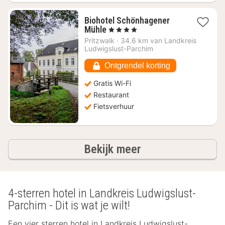
Biohotel Schönhagener
1
Mühle
, 4 Sterren
nacht
Pritzwalk
·
34.6 km van Landkreis
vanaf
Ludwigslust-Parchim
€
126,17
Ontgrendel korting
Gratis Wi-Fi
Restaurant
Fietsverhuur
hotels
Bekijk meer
4-sterren hotel in Landkreis Ludwigslust-
Parchim - Dit is wat je wilt!
Een vier sterren hotel in Landkreis Ludwigslust-