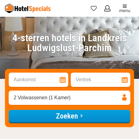
menu
Mijn
favorieten
4-sterren hotels in Landkreis
Ludwigslust-Parchim
Aankomst
Vertrek
2 Volwassenen (1 Kamer)
Zoeken