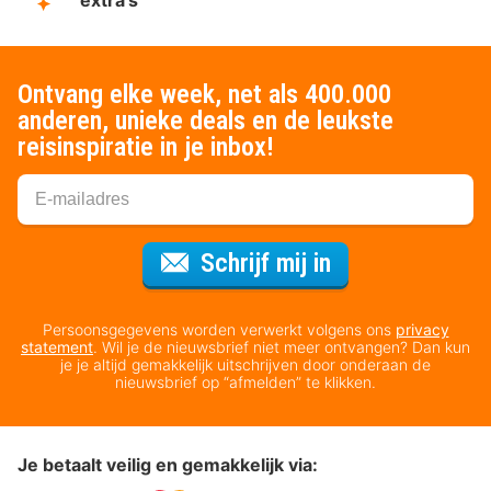
Ontvang elke week, net als 400.000
anderen, unieke deals en de leukste
reisinspiratie in je inbox!
Voor de nieuws
Schrijf mij in
Persoonsgegevens worden verwerkt volgens ons
privacy
statement
. Wil je de nieuwsbrief niet meer ontvangen? Dan kun
je je altijd gemakkelijk uitschrijven door onderaan de
nieuwsbrief op “afmelden” te klikken.
Je betaalt veilig en gemakkelijk via: