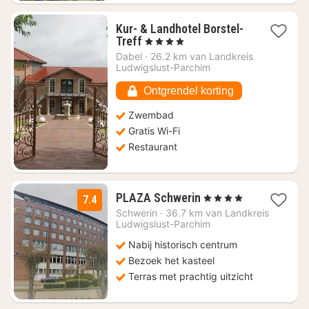
Kur- & Landhotel Borstel-
1
Treff
, 4 Sterren
nacht
Dabel
·
26.2 km van Landkreis
vanaf
Ludwigslust-Parchim
€
87,41
Ontgrendel korting
Zwembad
Gratis Wi-Fi
Restaurant
1
PLAZA Schwerin
, 4 Sterren
7.4
nacht
Schwerin
·
36.7 km van Landkreis
vanaf
Ludwigslust-Parchim
€
Nabij historisch centrum
114,45
Bezoek het kasteel
Terras met prachtig uitzicht