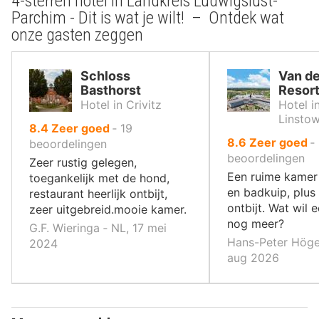
4-sterren hotel in Landkreis Ludwigslust-
Parchim - Dit is wat je wilt! – Ontdek wat
onze gasten zeggen
Schloss
Van de
Basthorst
Resort
Hotel in Crivitz
Hotel i
Linsto
uit
8.4
Zeer goed
‐
19
uit
8.6
Zeer goed
‐
10
beoordelingen
10
beoordelingen
,
Zeer rustig gelegen,
,
Een ruime kamer
toegankelijk met de hond,
en badkuip, plus
restaurant heerlijk ontbijt,
ontbijt. Wat wil e
zeer uitgebreid.mooie kamer.
nog meer?
G.F. Wieringa ‐ NL, 17 mei
Hans-Peter Höger
2024
aug 2026