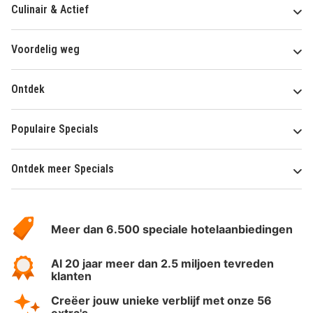
Culinair & Actief
Voordelig weg
Ontdek
Populaire Specials
Ontdek meer Specials
Over
HotelSpecials
Meer dan 6.500 speciale hotelaanbiedingen
Al 20 jaar meer dan 2.5 miljoen tevreden
klanten
Creëer jouw unieke verblijf met onze 56
extra's