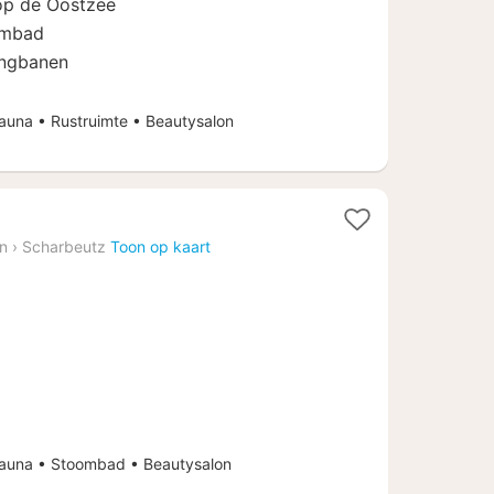
 op de Oostzee
embad
ingbanen
na • Rustruimte • Beautysalon
in
›
Scharbeutz
Toon op kaart
una • Stoombad • Beautysalon