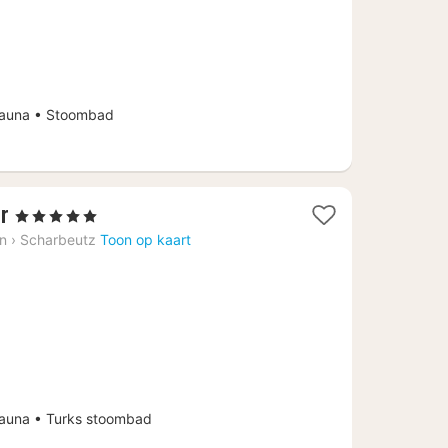
53,10
auna • Stoombad
1
r
, 5 Sterren
nacht
in
›
Scharbeutz
Toon op kaart
vanaf
€
360,84
una • Turks stoombad