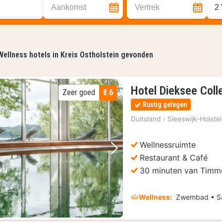
Aankomst
Vertrek
2
Wellness hotels in Kreis Ostholstein gevonden
Hotel Dieksee Colle
Zeer goed
8.6
Rustig gelegen
Duitsland
›
Sleeswijk-Holste
Wellnessruimte
Vorige foto
Volgende foto
Restaurant & Café
30 minuten van Timm
Wellness:
Zwembad • S