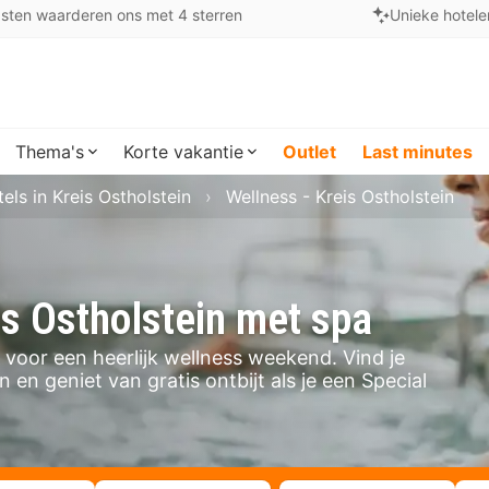
sten waarderen ons met 4 sterren
Unieke hotele
Thema's
Korte vakantie
Outlet
Last minutes
els in Kreis Ostholstein
Wellness - Kreis Ostholstein
is Ostholstein met spa
n voor een heerlijk wellness weekend. Vind je
 en geniet van gratis ontbijt als je een Special