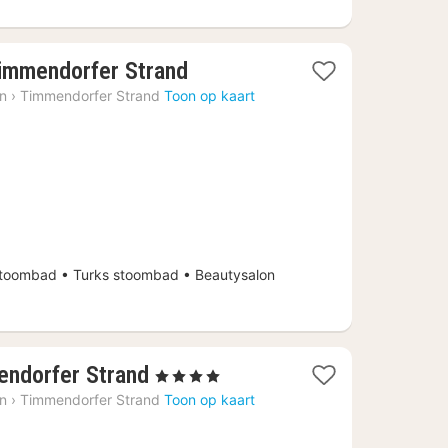
1
Timmendorfer Strand
nacht
in
›
Timmendorfer Strand
Toon op kaart
vanaf
€
247,21
oombad • Turks stoombad • Beautysalon
1
endorfer Strand
, 4 Sterren
nacht
in
›
Timmendorfer Strand
Toon op kaart
vanaf
€