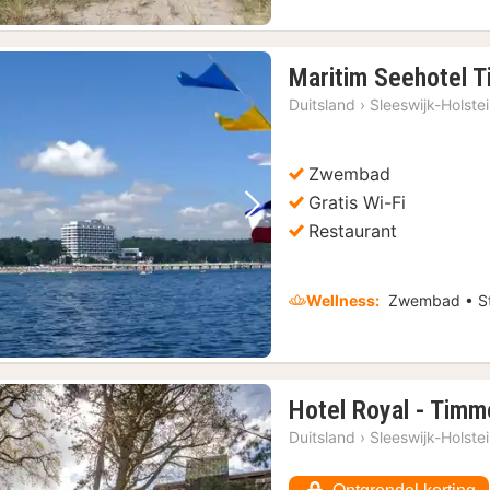
Maritim Seehotel 
Duitsland
›
Sleeswijk-Holste
Zwembad
Gratis Wi-Fi
Vorige foto
Volgende foto
Restaurant
Wellness:
Zwembad • St
Hotel Royal - Timm
Duitsland
›
Sleeswijk-Holste