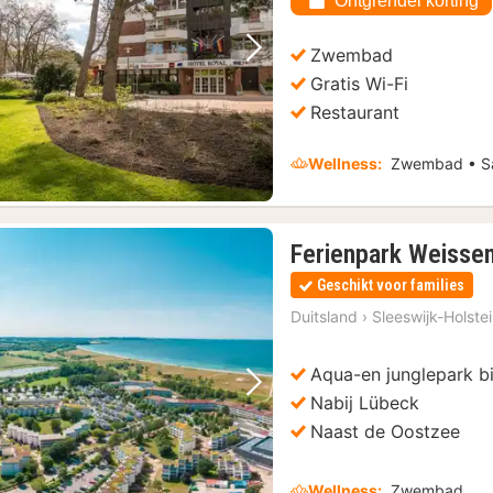
Ontgrendel korting
Zwembad
Vorige foto
Volgende foto
Gratis Wi-Fi
Restaurant
Wellness:
Zwembad • S
Ferienpark Weisse
Geschikt voor families
Duitsland
›
Sleeswijk-Holste
Aqua-en junglepark bi
Vorige foto
Volgende foto
Nabij Lübeck
Naast de Oostzee
Wellness:
Zwembad