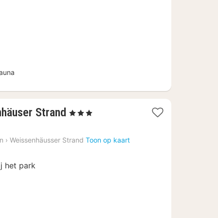
138,79
auna
1
nhäuser Strand
, 3 Sterren
nacht
vanaf
in
›
Weissenhäusser Strand
Toon op kaart
€
89
j het park