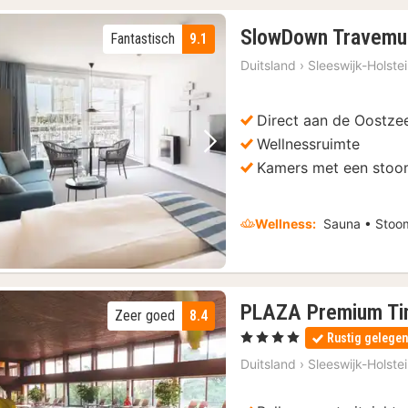
SlowDown Travem
Fantastisch
9.1
Duitsland
›
Sleeswijk-Holste
Direct aan de Oostze
Wellnessruimte
Vorige foto
Volgende foto
Kamers met een sto
Wellness:
Sauna • Stoom
PLAZA Premium Ti
Zeer goed
8.4
, 4 Sterren
Rustig gelege
Duitsland
›
Sleeswijk-Holste