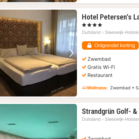
Hotel Petersen‘s 
, 4 Sterren
Duitsland
›
Sleeswijk-Holste
Ontgrendel korting
Vorige foto
Volgende foto
Zwembad
Gratis Wi-Fi
Restaurant
Wellness:
Zwembad • Sa
Strandgrün Golf- &
Duitsland
›
Sleeswijk-Holste
Zwembad