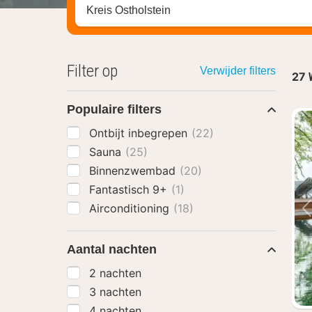
Zoek op hotel, regio of stad
Filter op
Verwijder filters
27
Populaire filters
Ontbijt inbegrepen
(22)
Sauna
(25)
Binnenzwembad
(20)
Fantastisch 9+
(1)
Airconditioning
(18)
Aantal nachten
2 nachten
3 nachten
4 nachten