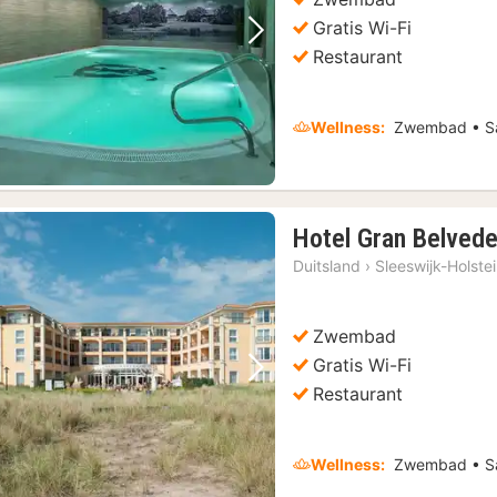
Gratis Wi-Fi
Vorige foto
Volgende foto
Restaurant
Wellness:
Zwembad • S
Hotel Gran Belvede
Duitsland
›
Sleeswijk-Holste
Zwembad
Gratis Wi-Fi
Vorige foto
Volgende foto
Restaurant
Wellness:
Zwembad • Sa