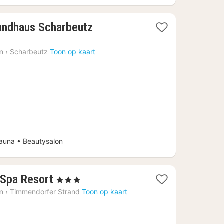
1
Landhaus Scharbeutz
nacht
vanaf
in
›
Scharbeutz
Toon op kaart
€
199,38
una • Beautysalon
1
 Spa Resort
, 3 Sterren
nacht
in
›
Timmendorfer Strand
Toon op kaart
vanaf
€