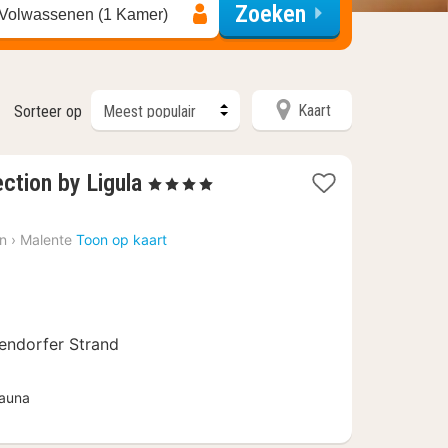
Zoeken
 Volwassenen (1 Kamer)
Kaart
Sorteer op
1
ction by Ligula
, 4 Sterren
nacht
vanaf
in
›
Malente
Toon op kaart
€
109,70
endorfer Strand
auna