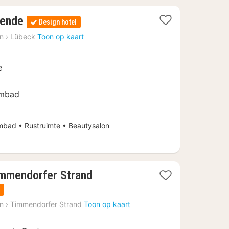
1
uende
Design hotel
nacht
in
›
Lübeck
Toon op kaart
vanaf
€
155
e
ombad
bad • Rustruimte • Beautysalon
1
mmendorfer Strand
nacht
n
vanaf
in
›
Timmendorfer Strand
Toon op kaart
€
178,10