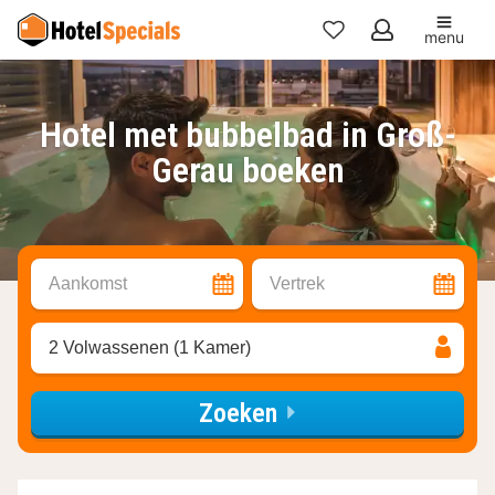
menu
Mijn
favorieten
Hotel met bubbelbad in Groß-
Gerau boeken
Aankomst
Vertrek
2 Volwassenen (1 Kamer)
Zoeken