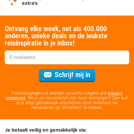
extra's
Ontvang elke week, net als 400.000
anderen, unieke deals en de leukste
reisinspiratie in je inbox!
Voor de nieuws
Schrijf mij in
Persoonsgegevens worden verwerkt volgens ons
privacy
statement
. Wil je de nieuwsbrief niet meer ontvangen? Dan kun
je je altijd gemakkelijk uitschrijven door onderaan de
nieuwsbrief op “afmelden” te klikken.
Je betaalt veilig en gemakkelijk via: