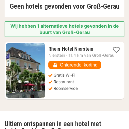
Geen hotels gevonden voor
Groß-Gerau
Wij hebben 1 alternatieve hotels gevonden in de
buurt van Groß-Gerau
1
Rhein-Hotel Nierstein
nacht
Nierstein
·
11.4 km van Groß-Gerau
vanaf
€
Ontgrendel korting
186,76
Gratis Wi-Fi
Restaurant
Roomservice
Ultiem ontspannen in een hotel met