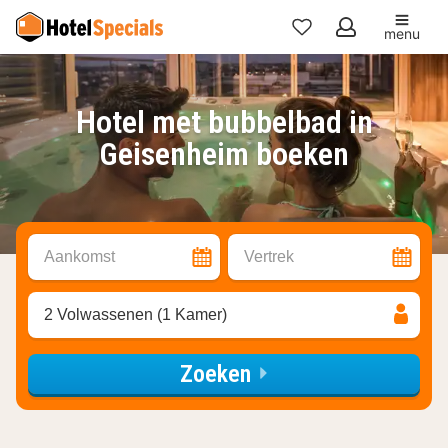
menu
Mijn
favorieten
Hotel met bubbelbad in
Geisenheim boeken
Aankomst
Vertrek
2 Volwassenen (1 Kamer)
Zoeken