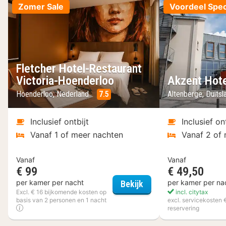
Zomer Sale
Voordeel Spec
Fletcher Hotel-Restaurant
Victoria-Hoenderloo
Akzent Hote
Hoenderloo, Nederland
7.5
Altenberge, Duits
Inclusief ontbijt
Inclusief on
Vanaf 1 of meer nachten
Vanaf 2 of
Vanaf
Vanaf
€ 99
€ 49,50
Fletcher Hotel-Restau
per kamer per nacht
per kamer per na
Bekijk
Excl. € 16 bijkomende kosten op
incl. citytax
basis van 2 personen en 1 nacht
excl. servicekosten 
reservering