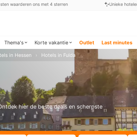
sten waarderen ons met 4 sterren
Unieke hotele
Thema's
Korte vakantie
Outlet
Last minutes
els in Hessen
Hotels in Fulda
 Ontdek hier de beste deals en scherpste