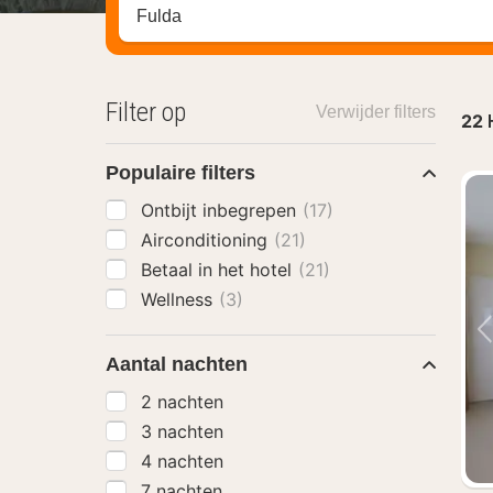
Zoek op hotel, regio of stad
Filter op
Verwijder filters
22
Populaire filters
Ontbijt inbegrepen
(17)
Airconditioning
(21)
Betaal in het hotel
(21)
Wellness
(3)
Aantal nachten
2 nachten
3 nachten
4 nachten
7 nachten