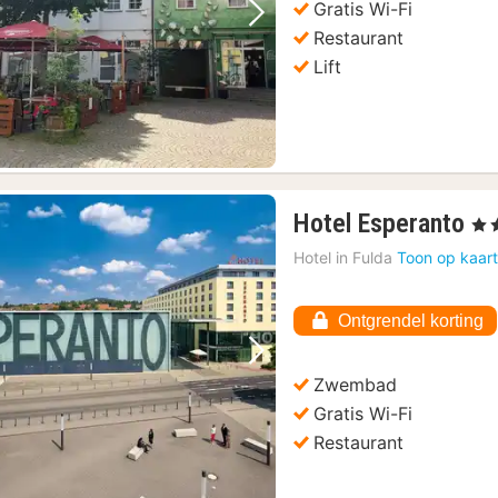
Gratis Wi-Fi
Vorige foto
Volgende foto
Restaurant
Lift
1
Hotel Esperanto
, 4 
na
Hotel in
Fulda
Toon op kaar
va
€
Ontgrendel korting
10
Vorige foto
Volgende foto
Zwembad
Gratis Wi-Fi
Restaurant