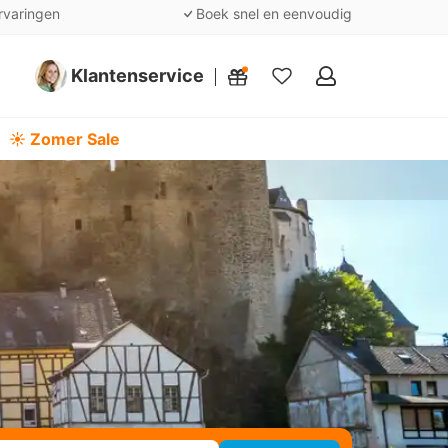
rvaringen
Boek snel en eenvoudig
Klantenservice
Mijn
favorieten
☀️ Zomer Sale