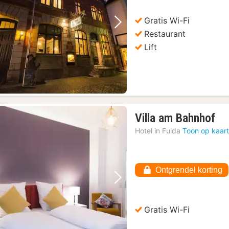
96
Gratis Wi-Fi
Vorige foto
Volgende foto
Restaurant
Lift
1
Villa am Bahnhof
na
Hotel in
Fulda
Toon op kaar
va
€
92
Ontgrendel korting
Vorige foto
Volgende foto
Gratis Wi-Fi