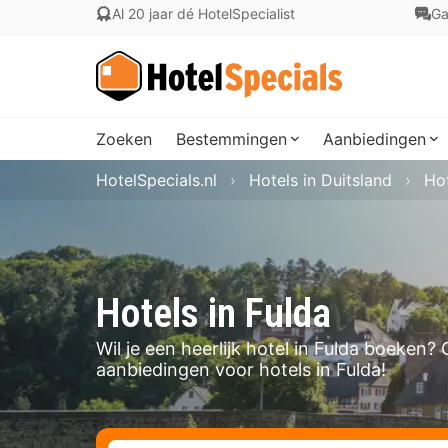
Al 20 jaar dé HotelSpecialist
Ga
Zoeken
Bestemmingen
Aanbiedingen
HotelSpecials.nl
Hotels in Duitsland
Hot
Hotels in Fulda
Wil je een heerlijk hotel in Fulda boeken?
aanbiedingen voor hotels in Fulda!