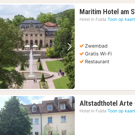
Maritim Hotel am S
Hotel in
Fulda
Toon op kaar
Zwembad
Vorige foto
Volgende foto
Gratis Wi-Fi
Restaurant
Altstadthotel Arte
Hotel in
Fulda
Toon op kaar