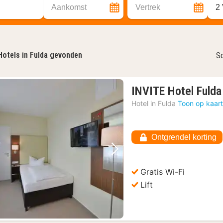
Aankomst
Vertrek
2
Hotels in Fulda gevonden
So
INVITE Hotel Fulda
Hotel in
Fulda
Toon op kaar
Ontgrendel korting
Vorige foto
Volgende foto
Gratis Wi-Fi
Lift