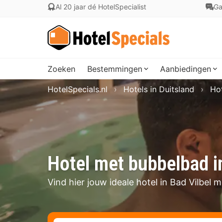
Al 20 jaar dé HotelSpecialist
Ga
Zoeken
Bestemmingen
Aanbiedingen
HotelSpecials.nl
Hotels in Duitsland
Hot
Hotel met bubbelbad i
Vind hier jouw ideale hotel in Bad Vilbel