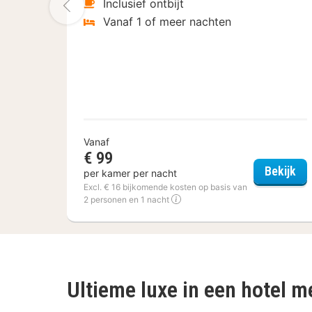
Vorige foto
Inclusief ontbijt
Vanaf 1 of meer nachten
Vanaf
€ 99
Fle
Bekijk
per kamer per nacht
Excl. € 16 bijkomende kosten op basis van
2 personen en 1 nacht
Ultieme luxe in een hotel m