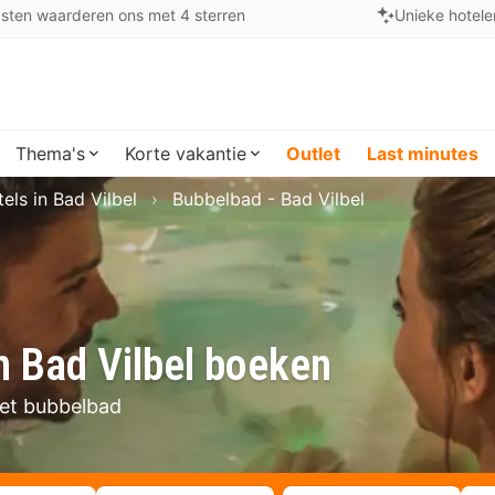
sten waarderen ons met 4 sterren
Unieke hotele
Thema's
Korte vakantie
Outlet
Last minutes
els in Bad Vilbel
Bubbelbad - Bad Vilbel
n Bad Vilbel boeken
 met bubbelbad