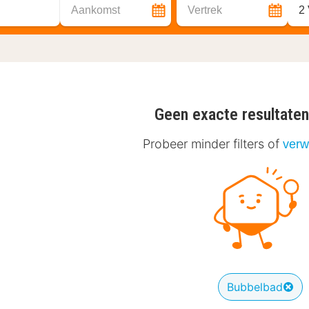
Aankomst
Vertrek
2
Geen exacte resultate
Probeer minder filters of
verwi
Bubbelbad