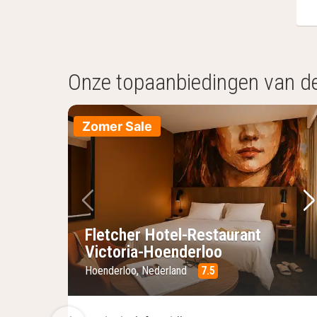
Onze topaanbiedingen van d
Zomer Sale
Vorige foto
Vo
Fletcher Hotel-Restaurant
Victoria-Hoenderloo
Hoenderloo, Nederland
7.5