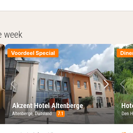
e week
Voordeel Special
Dine
lgende foto
Vorige foto
Volgende 
Vo
Akzent Hotel Altenberge
Hot
Altenberge, Duitsland
7.1
Den H