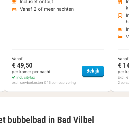
Inclusief ontbijt
I
k
Vanaf 2 of meer nachten
I
h
I
V
Vanaf
Vanaf
€ 49,50
€ 1
tcher Hotel-Restaurant Victoria-Hoenderloo
Akzent Hotel 
Bekijk
per kamer per nacht
per k
incl. citytax
Excl. 
excl. servicekosten € 15 per reservering
2 pers
et bubbelbad in Bad Vilbel