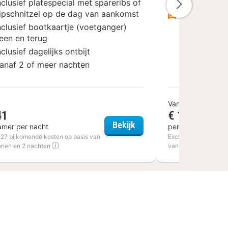
nclusief platespecial met spareribs of
Inclusief ont
Volgende
ipschnitzel op de dag van aankomst
Vanaf 1 of 
nclusief bootkaartje (voetganger)
een en terug
nclusief dagelijks ontbijt
anaf 2 of meer nachten
Vanaf
41
€ 139,50
Altenberge
Hotel Den Helder
Bekijk
amer per nacht
per kamer per na
€ 27 bijkomende kosten op basis van
Excl. € 22,40 bijkom
onen en 2 nachten
van 2 personen en 1