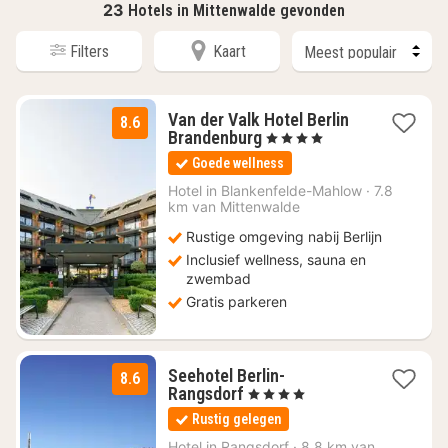
23
Hotels in Mittenwalde gevonden
Filters
Kaart
Van der Valk Hotel Berlin
8.6
1
Brandenburg
, 4 Sterren
nacht
Goede wellness
vanaf
€
Hotel in
Blankenfelde-Mahlow
·
7.8
km van Mittenwalde
111
Rustige omgeving nabij Berlijn
Inclusief wellness, sauna en
zwembad
Gratis parkeren
Seehotel Berlin-
8.6
1
Rangsdorf
, 4 Sterren
nacht
Rustig gelegen
vanaf
€
Hotel in
Rangsdorf
·
8.8 km van