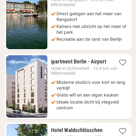
Mittenwalde
117
Direct gelegen aan het meer van
Rangsdorf
Kamers met uitzicht op het meer of
het park
Recreatie aan de rand van Berlijn
1
ipartment Berlin - Airport
nacht
Hotel in
Schönefeld
·
12.4 km van
vanaf
Mittenwalde
€
Moderne studio's voor kort en lang
87,62
verblijf
Gratis wifi en een eigen keuken
Ideale locatie dicht bij vliegveld
centrum
1
Hotel Waldschlösschen
nacht