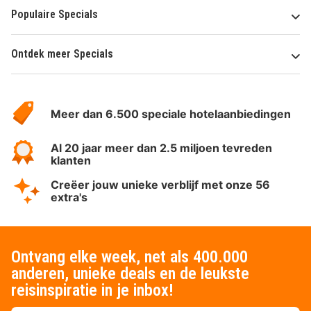
Populaire Specials
Ontdek meer Specials
Over
HotelSpecials
Meer dan 6.500 speciale hotelaanbiedingen
Al 20 jaar meer dan 2.5 miljoen tevreden
klanten
Creëer jouw unieke verblijf met onze 56
extra's
Ontvang elke week, net als 400.000
anderen, unieke deals en de leukste
reisinspiratie in je inbox!