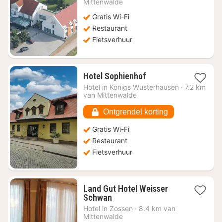
vanaf
Mittenwalde
€
Gratis Wi-Fi
108,53
Restaurant
Fietsverhuur
1
Hotel Sophienhof
nacht
Hotel in
Königs Wusterhausen
·
7.2 km
vanaf
van Mittenwalde
€
96,14
Ontgrendel korting
Gratis Wi-Fi
Restaurant
Fietsverhuur
Land Gut Hotel Weisser
1
Schwan
nacht
Hotel in
Zossen
·
8.4 km van
vanaf
Mittenwalde