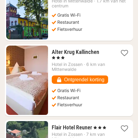
Hotel in
Mittenwalde
·
1.7 km van het
vanaf
centrum
€
Gratis Wi-Fi
87,85
Restaurant
Fietsverhuur
1
Alter Krug Kallinchen
nacht
, 3 Sterren
vanaf
Hotel in
Zossen
·
6 km van
€
Mittenwalde
104,67
Ontgrendel korting
Gratis Wi-Fi
Restaurant
Fietsverhuur
1
Flair Hotel Reuner
, 3 Sterren
nacht
Hotel in
Zossen
·
7 km van