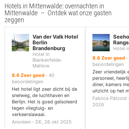
Hotels in Mittenwalde: overnachten in
Mittenwalde – Ontdek wat onze gasten
zeggen
Van der Valk Hotel
Seehot
Berlin
Rangs
Brandenburg
Hotel 
Hotel in
uit
8.6
Zeer goed
Blankenfelde-
10
beoordelingen
Mahlow
,
Zeer vriendelijk
uit
8.6
Zeer goed
‐
40
personeel, heerli
10
beoordelingen
diner, kamers me
,
Het hotel ligt zeer dicht bij de
uitzicht op het m
snelweg, de luchthaven en
Fabrice Pätzold 
Berlijn. Het is goed geïsoleerd
2026
tegen vliegtuig- en
verkeerslawaai.
Anoniem ‐ DE, 26 okt 2025