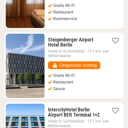
€
Gratis Wi-Fi
131,78
Restaurant
Roomservice
Steigenberger Airport
1
Hotel Berlin
nacht
Hotel in
Schönefeld
·
11.1 km van
vanaf
Mittenwalde
€
79,98
Ontgrendel korting
Gratis Wi-Fi
Restaurant
Sauna
IntercityHotel Berlin
1
Airport BER Terminal 1+2
nacht
Hotel in
Schönefeld
·
11.1 km van
vanaf
Mittenwalde