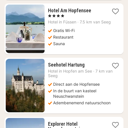
1
Hotel Am Hopfensee
nacht
, 4 Sterren
vanaf
Hotel in
Füssen
·
7.5 km van Seeg
€
232,15
Gratis Wi-Fi
Restaurant
Sauna
2
Seehotel Hartung
nachten
Hotel in
Hopfen am See
·
7 km van
vanaf
Seeg
€
Direct aan de Hopfensee
259,20
In de buurt van kasteel
Neuschwanstein
Adembenemend natuurschoon
Explorer Hotel