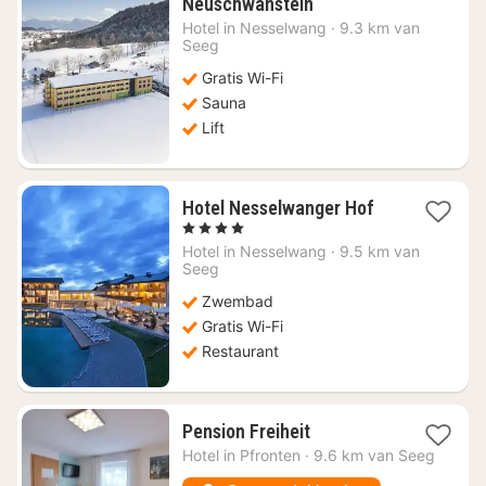
1
Neuschwanstein
nacht
Hotel in
Nesselwang
·
9.3 km van
vanaf
Seeg
€
Gratis Wi-Fi
124,56
Sauna
Lift
1
Hotel Nesselwanger Hof
nacht
, 4 Sterren
vanaf
Hotel in
Nesselwang
·
9.5 km van
€
Seeg
269,23
Zwembad
Gratis Wi-Fi
Restaurant
1
Pension Freiheit
nacht
Hotel in
Pfronten
·
9.6 km van Seeg
vanaf