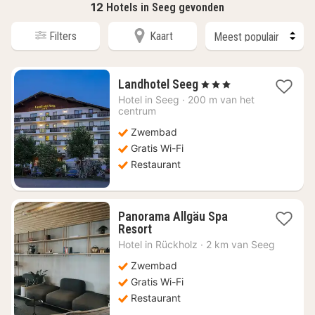
12
Hotels in Seeg gevonden
Filters
Kaart
1
Landhotel Seeg
, 3 Sterren
nacht
Hotel in
Seeg
·
200 m van het
vanaf
centrum
€
Zwembad
223,25
Gratis Wi-Fi
Restaurant
Panorama Allgäu Spa
1
Resort
nacht
Hotel in
Rückholz
·
2 km van Seeg
vanaf
€
Zwembad
455,47
Gratis Wi-Fi
Restaurant