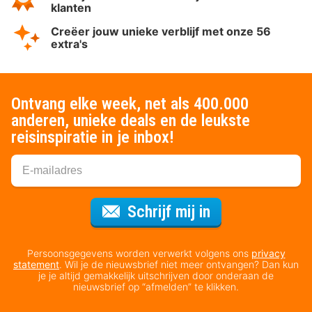
klanten
Creëer jouw unieke verblijf met onze 56
extra's
Ontvang elke week, net als 400.000
anderen, unieke deals en de leukste
reisinspiratie in je inbox!
Voor de nieuws
Schrijf mij in
Persoonsgegevens worden verwerkt volgens ons
privacy
statement
. Wil je de nieuwsbrief niet meer ontvangen? Dan kun
je je altijd gemakkelijk uitschrijven door onderaan de
nieuwsbrief op “afmelden” te klikken.