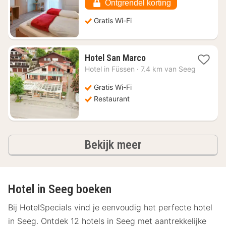
€
Ontgrendel korting
175,23
Gratis Wi-Fi
1
Hotel San Marco
nacht
Hotel in
Füssen
·
7.4 km van Seeg
vanaf
€
Gratis Wi-Fi
205,50
Restaurant
hotels
Bekijk meer
Hotel in Seeg boeken
Bij HotelSpecials vind je eenvoudig het perfecte hotel
in Seeg. Ontdek 12 hotels in Seeg met aantrekkelijke