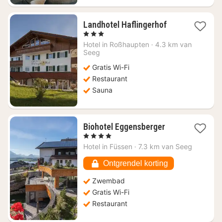
1
Landhotel Haflingerhof
nacht
, 3 Sterren
vanaf
Hotel in
Roßhaupten
·
4.3 km van
€
Seeg
181,31
Gratis Wi-Fi
Restaurant
Sauna
1
Biohotel Eggensberger
nacht
, 4 Sterren
vanaf
Hotel in
Füssen
·
7.3 km van Seeg
€
278,50
Ontgrendel korting
Zwembad
Gratis Wi-Fi
Restaurant