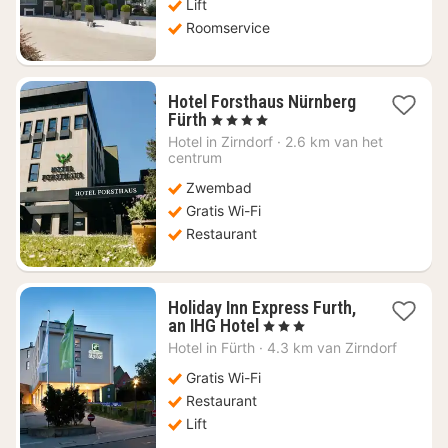
Lift
Roomservice
Hotel Forsthaus Nürnberg
1
Fürth
, 4 Sterren
nacht
Hotel in
Zirndorf
·
2.6 km van het
vanaf
centrum
€
Zwembad
93,78
Gratis Wi-Fi
Restaurant
Holiday Inn Express Furth,
1
an IHG Hotel
, 3 Sterren
nacht
Hotel in
Fürth
·
4.3 km van Zirndorf
vanaf
€
Gratis Wi-Fi
70
Restaurant
Lift