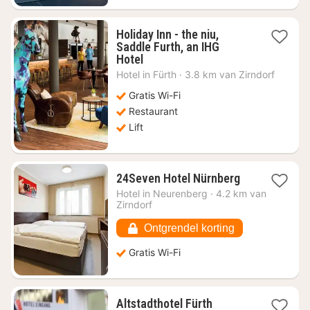
Holiday Inn - the niu,
Saddle Furth, an IHG
1
Hotel
nacht
Hotel in
Fürth
·
3.8 km van Zirndorf
vanaf
€
Gratis Wi-Fi
55,52
Restaurant
Lift
1
24Seven Hotel Nürnberg
nacht
Hotel in
Neurenberg
·
4.2 km van
vanaf
Zirndorf
€
46,16
Ontgrendel korting
Gratis Wi-Fi
1
Altstadthotel Fürth