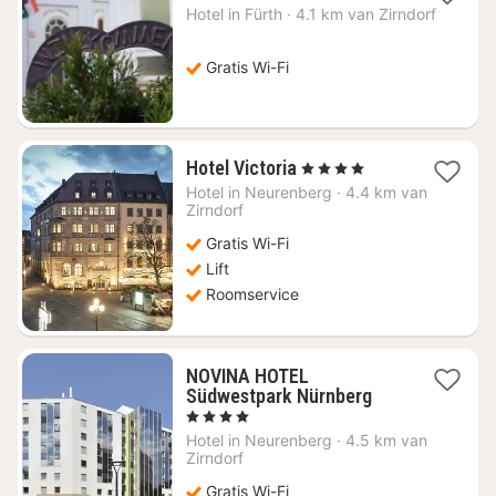
nacht
Hotel in
Fürth
·
4.1 km van Zirndorf
vanaf
€
63,08
Gratis Wi-Fi
1
Hotel Victoria
, 4 Sterren
nacht
Hotel in
Neurenberg
·
4.4 km van
vanaf
Zirndorf
€
Gratis Wi-Fi
122,52
Lift
Roomservice
NOVINA HOTEL
1
Südwestpark Nürnberg
nacht
, 4 Sterren
vanaf
Hotel in
Neurenberg
·
4.5 km van
€
Zirndorf
65,53
Gratis Wi-Fi