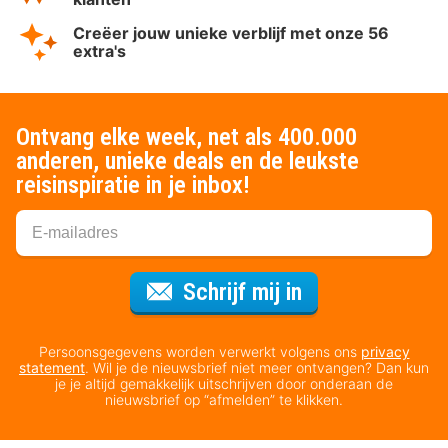
Creëer jouw unieke verblijf met onze 56
extra's
Ontvang elke week, net als 400.000
anderen, unieke deals en de leukste
reisinspiratie in je inbox!
Voor de nieuws
Schrijf mij in
Persoonsgegevens worden verwerkt volgens ons
privacy
statement
. Wil je de nieuwsbrief niet meer ontvangen? Dan kun
je je altijd gemakkelijk uitschrijven door onderaan de
nieuwsbrief op “afmelden” te klikken.