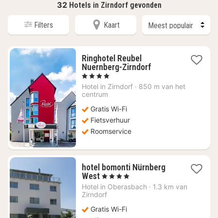
32
Hotels in Zirndorf gevonden
Filters
Kaart
Ringhotel Reubel
1
Nuernberg-Zirndorf
nacht
, 4 Sterren
vanaf
Hotel in
Zirndorf
·
850 m van het
€
centrum
95,33
Gratis Wi-Fi
Fietsverhuur
Roomservice
hotel bomonti Nürnberg
1
West
, 4 Sterren
nacht
Hotel in
Oberasbach
·
1.3 km van
vanaf
Zirndorf
€
Gratis Wi-Fi
99,54