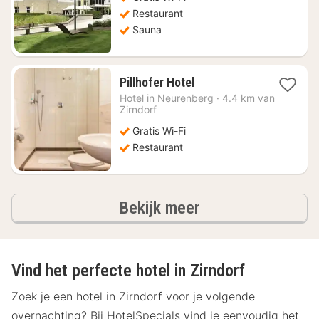
Restaurant
Sauna
1
Pillhofer Hotel
nacht
Hotel in
Neurenberg
·
4.4 km van
vanaf
Zirndorf
€
Gratis Wi-Fi
64,49
Restaurant
hotels
Bekijk meer
Vind het perfecte hotel in Zirndorf
Zoek je een hotel in Zirndorf voor je volgende
overnachting? Bij HotelSpecials vind je eenvoudig het