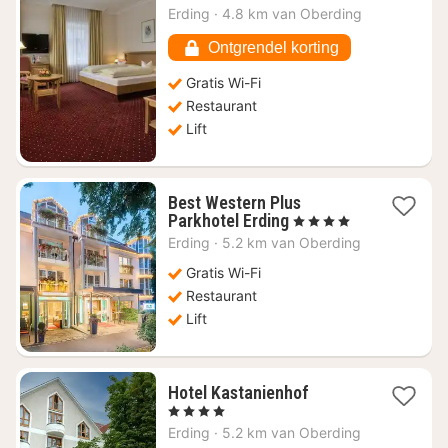
nacht
Erding
·
4.8 km van Oberding
vanaf
€
Ontgrendel korting
123,71
Gratis Wi-Fi
Restaurant
Lift
Best Western Plus
1
Parkhotel Erding
, 4 Sterren
nacht
Erding
·
5.2 km van Oberding
vanaf
€
Gratis Wi-Fi
130,84
Restaurant
Lift
1
Hotel Kastanienhof
nacht
, 4 Sterren
vanaf
Erding
·
5.2 km van Oberding
€