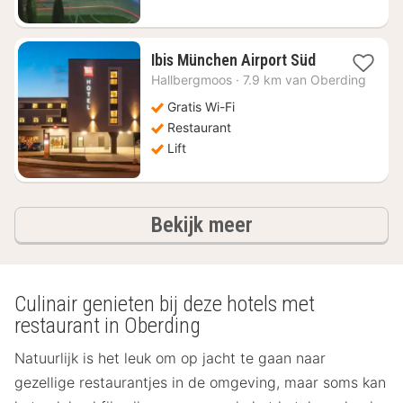
1
Ibis München Airport Süd
nacht
Hallbergmoos
·
7.9 km van Oberding
vanaf
€
Gratis Wi-Fi
63,51
Restaurant
Lift
hotels
Bekijk meer
Culinair genieten bij deze hotels met
restaurant in Oberding
Natuurlijk is het leuk om op jacht te gaan naar
gezellige restaurantjes in de omgeving, maar soms kan