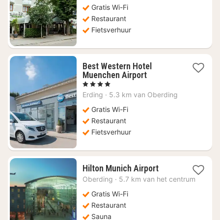
106,91
Gratis Wi-Fi
Restaurant
Fietsverhuur
Best Western Hotel
1
Muenchen Airport
nacht
, 4 Sterren
vanaf
Erding
·
5.3 km van Oberding
€
105,61
Gratis Wi-Fi
Restaurant
Fietsverhuur
1
Hilton Munich Airport
nacht
Oberding
·
5.7 km van het centrum
vanaf
€
Gratis Wi-Fi
158,08
Restaurant
Sauna