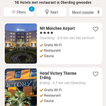
16
Hotels met restaurant in Oberding gevonden
1
Filters
Kaart
1
NH München Airport
nacht
, 4 Sterren
vanaf
Oberding
·
3.6 km van het centrum
€
74,02
Gratis Wi-Fi
Restaurant
Sauna
Hotel Victory Therme
1
Erding
nacht
Erding
·
4.7 km van Oberding
vanaf
€
Gratis Wi-Fi
251,67
Restaurant
Sauna