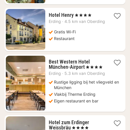
1
Hotel Henry
, 4 Sterren
nacht
Erding
·
4.5 km van Oberding
vanaf
€
Gratis Wi-Fi
103,18
Restaurant
Best Western Hotel
1
München-Airport
, 4 Sterren
nacht
Erding
·
5.3 km van Oberding
vanaf
€
Rustige ligging bij het vliegveld en
105
München
Vlakbij Therme Erding
Eigen restaurant en bar
Hotel zum Erdinger
1
Weissbräu
, 4 Sterren