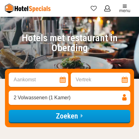
menu
Mijn
favorieten
Hotels met restaurant in
Oberding
Aankomst
Vertrek
2 Volwassenen (1 Kamer)
Zoeken