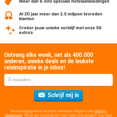
Meer dan 6.500 speciale hotelaanbiedingen
Al 20 jaar meer dan 2.5 miljoen tevreden
klanten
Creëer jouw unieke verblijf met onze 56
extra's
Ontvang elke week, net als 400.000
anderen, unieke deals en de leukste
reisinspiratie in je inbox!
Voor de nieuws
Schrijf mij in
Persoonsgegevens worden verwerkt volgens ons
privacy
statement
. Wil je de nieuwsbrief niet meer ontvangen? Dan kun