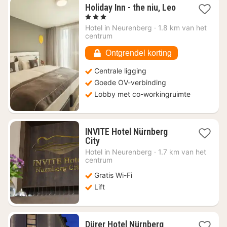
1
Holiday Inn - the niu, Leo
nacht
, 3 Sterren
vanaf
Hotel in
Neurenberg
·
1.8 km van het
€
centrum
79
Ontgrendel korting
Centrale ligging
Goede OV-verbinding
Lobby met co-workingruimte
INVITE Hotel Nürnberg
1
City
nacht
Hotel in
Neurenberg
·
1.7 km van het
vanaf
centrum
€
Gratis Wi-Fi
53,08
Lift
1
Dürer Hotel Nürnberg