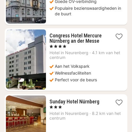
Goede OV-verbinding
Populaire bezienswaardigheden in
de buurt
Congress Hotel Mercure
1
Nürnberg an der Messe
nacht
, 4 Sterren
vanaf
Hotel in
Neurenberg
·
4.1 km van het
€
centrum
89
Aan het Volkspark
Wellnessfaciliteiten
Perfect voor de beurs
2
Sunday Hotel Nürnberg
nachten
, 3 Sterren
vanaf
Hotel in
Neurenberg
·
8.2 km van het
€
centrum
94