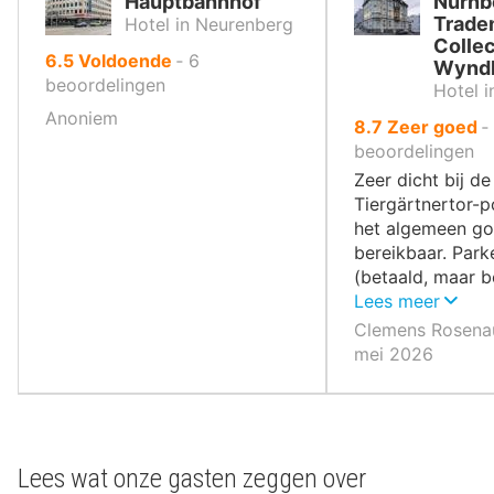
Hauptbahnhof
Nürnb
Trade
Hotel in Neurenberg
Collec
uit
6.5
Voldoende
‐
6
Wynd
10
beoordelingen
Hotel 
,
Anoniem
uit
8.7
Zeer goed
‐
10
beoordelingen
,
Zeer dicht bij de
Tiergärtnertor-p
het algemeen g
bereikbaar. Par
(betaald, maar b
Tankstation dire
Lees meer
Clemens Rosenau
mei 2026
Lees wat onze gasten zeggen over