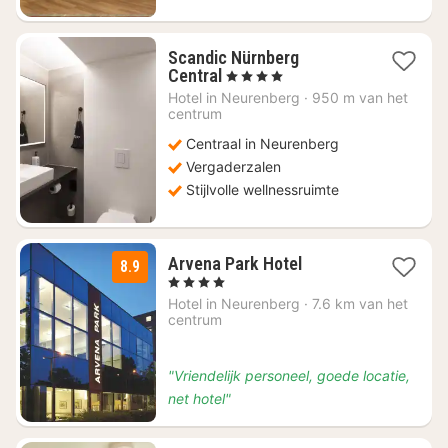
Scandic Nürnberg
1
Central
, 4 Sterren
nacht
Hotel in
Neurenberg
·
950 m van het
vanaf
centrum
€
Centraal in Neurenberg
84
Vergaderzalen
Stijlvolle wellnessruimte
1
Arvena Park Hotel
8.9
nacht
, 4 Sterren
vanaf
Hotel in
Neurenberg
·
7.6 km van het
€
centrum
91
"Vriendelijk personeel, goede locatie,
net hotel"