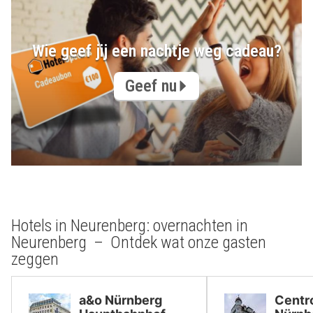
Wie geef jij een nachtje weg cadeau?
Geef nu
Hotels in Neurenberg: overnachten in
Neurenberg – Ontdek wat onze gasten
zeggen
a&o Nürnberg
Centr