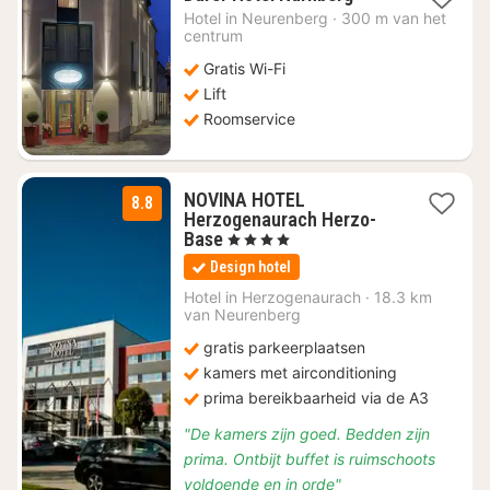
nacht
Hotel in
Neurenberg
·
300 m van het
vanaf
centrum
€
Gratis Wi-Fi
105,55
Lift
Roomservice
NOVINA HOTEL
8.8
Herzogenaurach Herzo-
1
Base
, 4 Sterren
nacht
Design hotel
vanaf
€
Hotel in
Herzogenaurach
·
18.3 km
van Neurenberg
99
gratis parkeerplaatsen
kamers met airconditioning
prima bereikbaarheid via de A3
"De kamers zijn goed. Bedden zijn
prima. Ontbijt buffet is ruimschoots
voldoende en in orde"