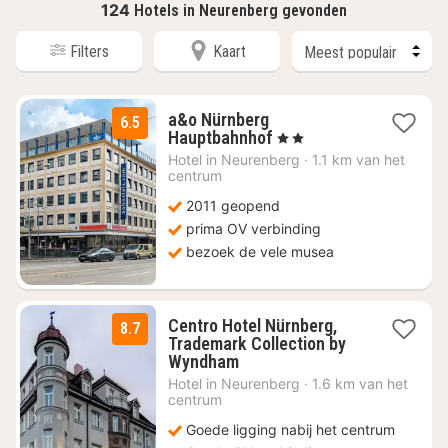
124
Hotels in Neurenberg gevonden
Filters
Kaart
a&o Nürnberg
6.5
2
Hauptbahnhof
, 2 Sterren
nachten
Hotel in
Neurenberg
·
1.1 km van het
vanaf
centrum
€
2011 geopend
82,09
prima OV verbinding
bezoek de vele musea
Centro Hotel Nürnberg,
8.7
Trademark Collection by
1
Wyndham
nacht
Hotel in
Neurenberg
·
1.6 km van het
vanaf
centrum
€
Goede ligging nabij het centrum
58,88