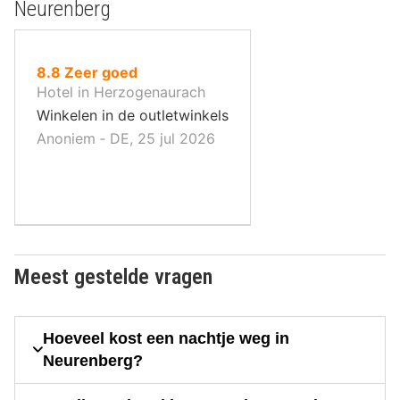
Neurenberg
uit
8.8
Zeer goed
10
Hotel in Herzogenaurach
,
Winkelen in de outletwinkels
Anoniem ‐ DE, 25 jul 2026
Meest gestelde vragen
Hoeveel kost een nachtje weg in
Neurenberg?