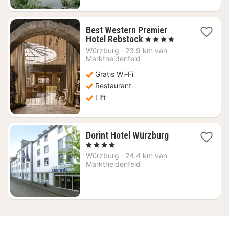
Best Western Premier
1
Hotel Rebstock
, 4 Sterren
nacht
Würzburg
·
23.9 km van
vanaf
Marktheidenfeld
€
Gratis Wi-Fi
107,48
Restaurant
Lift
1
Dorint Hotel Würzburg
nacht
, 4 Sterren
vanaf
Würzburg
·
24.4 km van
€
Marktheidenfeld
102,60