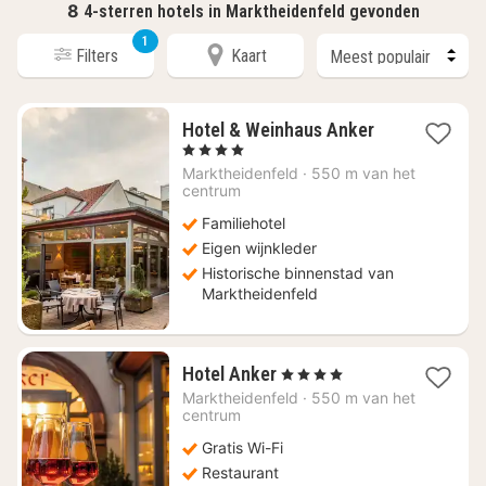
8
4-sterren hotels in Marktheidenfeld gevonden
1
Filters
Kaart
1
Hotel & Weinhaus Anker
nacht
, 4 Sterren
vanaf
Marktheidenfeld
·
550 m van het
€
centrum
146,40
Familiehotel
Eigen wijnkleder
Historische binnenstad van
Marktheidenfeld
1
Hotel Anker
, 4 Sterren
nacht
Marktheidenfeld
·
550 m van het
vanaf
centrum
€
Gratis Wi-Fi
131,78
Restaurant