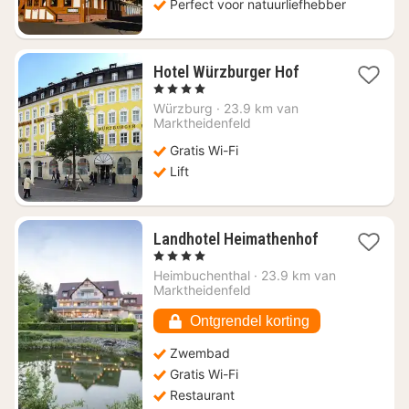
Perfect voor natuurliefhebber
1
Hotel Würzburger Hof
nacht
, 4 Sterren
vanaf
Würzburg
·
23.9 km van
€
Marktheidenfeld
144,20
Gratis Wi-Fi
Lift
1
Landhotel Heimathenhof
nacht
, 4 Sterren
vanaf
Heimbuchenthal
·
23.9 km van
€
Marktheidenfeld
112,77
Ontgrendel korting
Zwembad
Gratis Wi-Fi
Restaurant