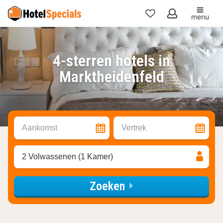
menu
Mijn
favorieten
4-sterren hotels in
Marktheidenfeld
Aankomst
Vertrek
2 Volwassenen (1 Kamer)
Zoeken