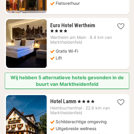
Fietsverhuur
1
Euro Hotel Wertheim
nacht
, 4 Sterren
vanaf
Wertheim am Main
·
8.4 km van
€
Marktheidenfeld
107,95
Gratis Wi-Fi
Lift
Wij hebben 5 alternatieve hotels gevonden in de
buurt van Marktheidenfeld
1
Hotel Lamm
, 4 Sterren
nacht
Heimbuchenthal
·
22.6 km van
vanaf
Marktheidenfeld
€
Schilderachtige omgeving
190
Uitgebreide wellness