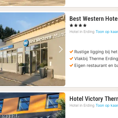
Best Western Hote
, 4 Sterren
Hotel in
Erding
Toon op kaar
Rustige ligging bij h
Vorige foto
Volgende foto
Vlakbij Therme Erdin
Eigen restaurant en b
Hotel Victory Ther
Hotel in
Erding
Toon op kaar