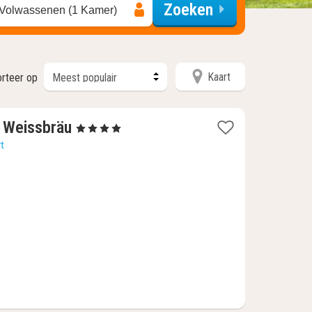
Zoeken
 Volwassenen (1 Kamer)
Kaart
rteer op
1
r Weissbräu
, 4 Sterren
nacht
t
vanaf
€
123,71