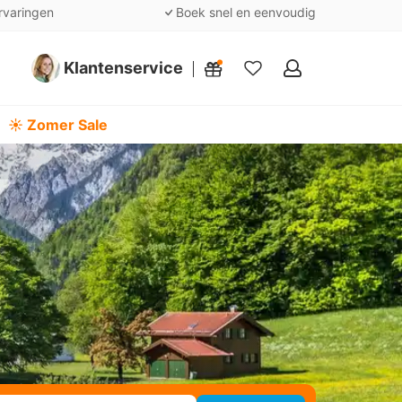
rvaringen
Boek snel en eenvoudig
Klantenservice
Mijn
favorieten
☀️ Zomer Sale