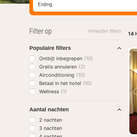
Zoek op hotel, regio of stad
Filter op
Verwijder filters
14
Populaire filters
Ontbijt inbegrepen
(10)
Gratis annuleren
(2)
Airconditioning
(10)
Betaal in het hotel
(10)
Wellness
(1)
Aantal nachten
2 nachten
3 nachten
4 nachten