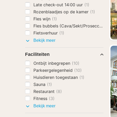
Late check-out 14:00 uur
(1)
Rozenblaadjes op de kamer
(1)
Fles wijn
(1)
Fles bubbels (Cava/Sekt/Prosecco)
(1)
Fietsverhuur
(1)
Hotel
Bekijk meer
extra's
Faciliteiten
Ontbijt inbegrepen
(10)
Parkeergelegenheid
(10)
Huisdieren toegestaan
(1)
Sauna
(1)
Restaurant
(8)
Fitness
(3)
Faciliteiten
Bekijk meer