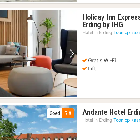
Holiday Inn Expres
1
Erding by IHG
nacht
Hotel in
Erding
Toon op kaar
vanaf
€
65,42
Vorige foto
Volgende foto
Gratis Wi-Fi
Lift
Andante Hotel Erdi
Goed
7.9
Hotel in
Erding
Toon op kaar