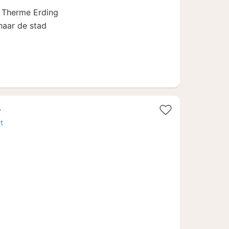
73,87
 Therme Erding
naar de stad
t