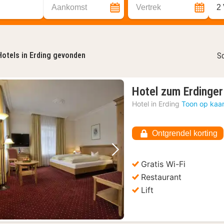
Aankomst
Vertrek
2
Hotels in Erding gevonden
So
Hotel zum Erdinge
Hotel in
Erding
Toon op kaar
Ontgrendel korting
Vorige foto
Volgende foto
Gratis Wi-Fi
Restaurant
Lift