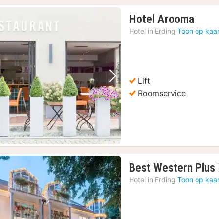
1
Hotel Arooma
nach
Hotel in
Erding
Toon op kaar
vana
€
78,7
Lift
Vorige foto
Volgende foto
Roomservice
Best Western Plus 
Hotel in
Erding
Toon op kaar