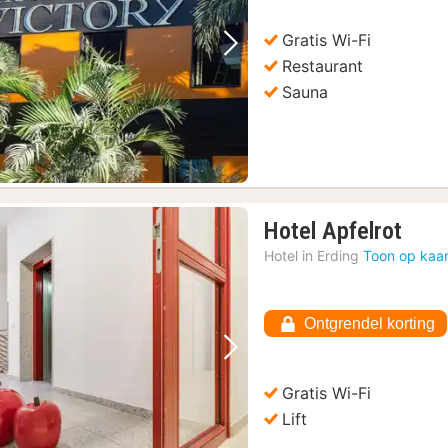
Gratis Wi-Fi
Vorige foto
Volgende foto
Restaurant
Sauna
1
Hotel Apfelrot
nach
Hotel in
Erding
Toon op kaar
vana
€
93,4
Ontgrendel korting
Vorige foto
Volgende foto
Gratis Wi-Fi
Lift