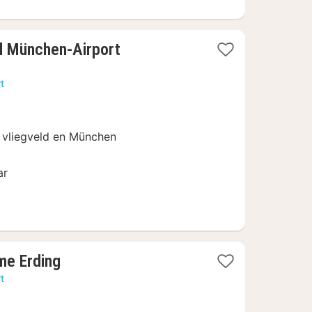
1
l München-Airport
nacht
vanaf
t
€
105
et vliegveld en München
g
ar
1
me Erding
nacht
t
vanaf
€