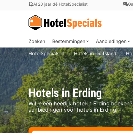
Al 20 jaar dé HotelSpecialist
Ga
Zoeken
Bestemmingen
Aanbiedingen
HotelSpecials.nl
Hotels in Duitsland
Hot
Hotels in Erding
Wil je een heerlijk hotel in Erding boeke
aanbiedingen voor hotels in Erding!