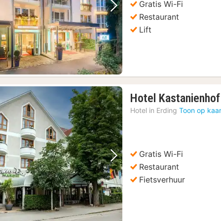
Gratis Wi-Fi
Vorige foto
Volgende foto
Restaurant
Lift
Hotel Kastanienhof
Hotel in
Erding
Toon op kaar
Gratis Wi-Fi
Vorige foto
Volgende foto
Restaurant
Fietsverhuur