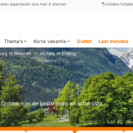
sten waarderen ons met 4 sterren
Unieke hotele
Thema's
Korte vakantie
Outlet
Last minutes
els in Beieren
Hotels in Erding
n? Ontdek hier de beste deals en scherpste