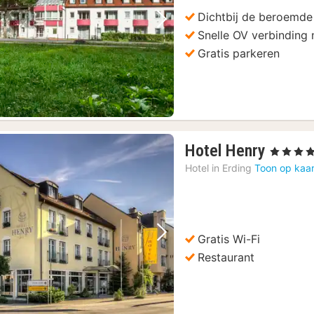
Dichtbij de beroemde
Vorige foto
Volgende foto
Snelle OV verbinding 
Gratis parkeren
1
Hotel Henry
, 4 Sterren
nacht
Hotel in
Erding
Toon op kaar
vanaf
€
85,23
Gratis Wi-Fi
Vorige foto
Volgende foto
Restaurant