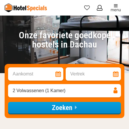
menu
Mijn
favorieten
Onze favoriete goedkope
hostels in Dachau
Aankomst
Vertrek
2 Volwassenen (1 Kamer)
Zoeken