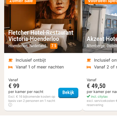
Zomer Sale
Voordeel Spec
Fletcher Hotel-Restaurant
Victoria-Hoenderloo
Akzent Hote
Hoenderloo, Nederland
7.5
Altenberge, Duits
Inclusief ontbijt
Inclusief on
Vanaf 1 of meer nachten
Vanaf 2 of
Vanaf
Vanaf
€ 99
€ 49,50
Fletcher Hotel-Restau
per kamer per nacht
per kamer per na
Bekijk
Excl. € 16 bijkomende kosten op
incl. citytax
basis van 2 personen en 1 nacht
excl. servicekosten 
reservering