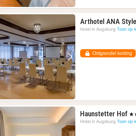
Arthotel ANA Styl
Hotel in
Augsburg
Toon op 
Ontgrendel korting
Vorige foto
Volgende foto
1
Haunstetter Hof
, 4 
na
Hotel in
Augsburg
Toon op 
va
€