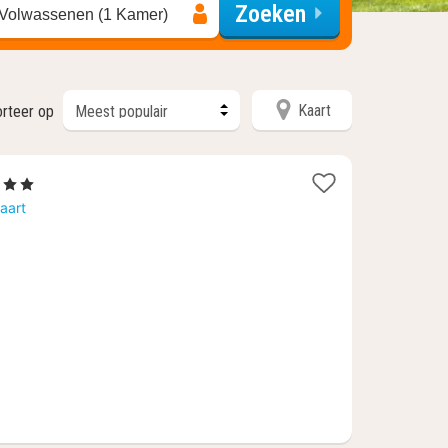
Zoeken
 Volwassenen (1 Kamer)
Kaart
rteer op
erren
cht
aart
af
,80