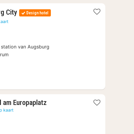
1
g City
Design hotel
nacht
kaart
vanaf
€
72
l station van Augsburg
trum
1
l am Europaplatz
nacht
p kaart
vanaf
€
100,93