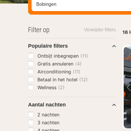
Zoek op hotel, regio of stad
Filter op
Verwijder filters
16
Populaire filters
Ontbijt inbegrepen
(11)
Gratis annuleren
(4)
Airconditioning
(11)
Betaal in het hotel
(12)
Wellness
(2)
Aantal nachten
2 nachten
3 nachten
4 nachten