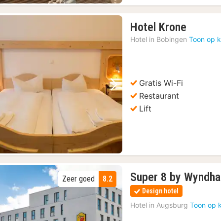
1
Hotel Krone
nacht
Hotel in
Bobingen
Toon op k
vanaf
€
92,52
Gratis Wi-Fi
Vorige foto
Volgende foto
Restaurant
Lift
Super 8 by Wyndh
Zeer goed
8.2
Design hotel
Hotel in
Augsburg
Toon op 