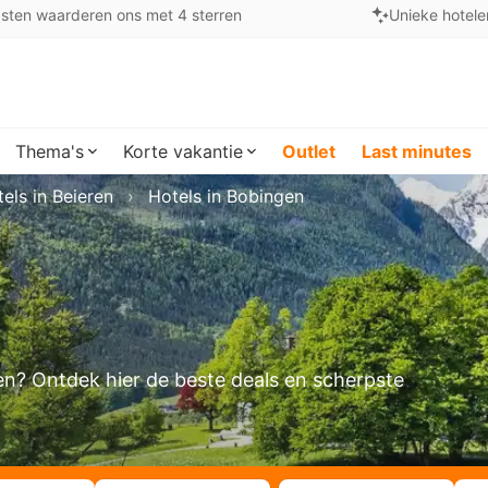
sten waarderen ons met 4 sterren
Unieke hotele
Thema's
Korte vakantie
Outlet
Last minutes
els in Beieren
Hotels in Bobingen
ken? Ontdek hier de beste deals en scherpste