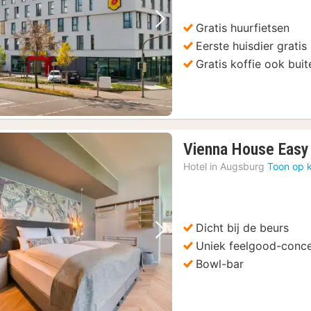
Gratis huurfietsen
Vorige foto
Volgende foto
Eerste huisdier gratis
Gratis koffie ook buit
Vienna House Eas
Hotel in
Augsburg
Toon op 
Dicht bij de beurs
Vorige foto
Volgende foto
Uniek feelgood-conc
Bowl-bar