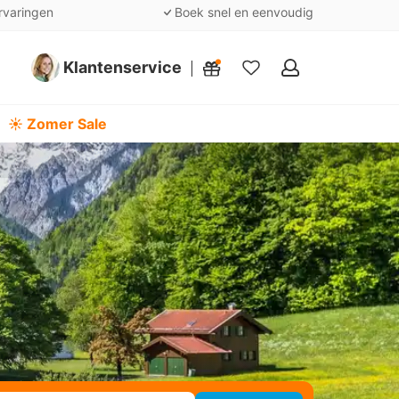
rvaringen
Boek snel en eenvoudig
Klantenservice
Mijn
favorieten
☀️ Zomer Sale