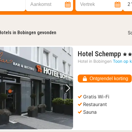
Aankomst
Vertrek
2
Hotels in Bobingen gevonden
So
1
Hotel Schempp
, 4 St
na
Hotel in
Bobingen
Toon op k
van
€
Ontgrendel korting
86
Vorige foto
Volgende foto
Gratis Wi-Fi
Restaurant
Sauna