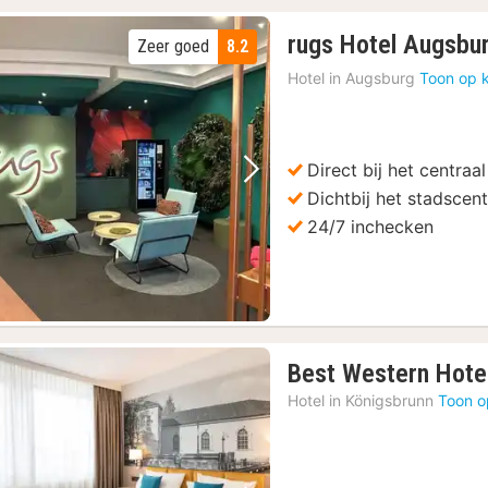
rugs Hotel Augsbur
Zeer goed
8.2
Hotel in
Augsburg
Toon op 
Direct bij het centraa
Vorige foto
Volgende foto
Dichtbij het stadscen
24/7 inchecken
Best Western Hote
Hotel in
Königsbrunn
Toon o