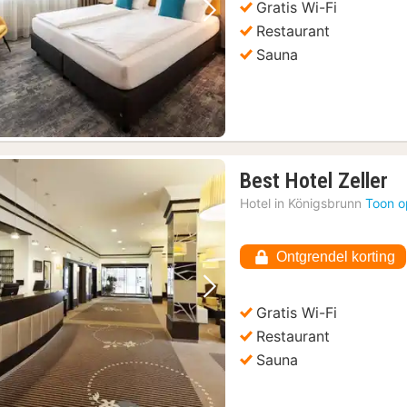
Gratis Wi-Fi
Vorige foto
Volgende foto
Restaurant
Sauna
1
Best Hotel Zeller
na
Hotel in
Königsbrunn
Toon o
va
€
Ontgrendel korting
1
Vorige foto
Volgende foto
Gratis Wi-Fi
Restaurant
Sauna