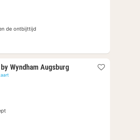
56
en de ontbijttijd
1
y by Wyndham Augsburg
nacht
kaart
vanaf
€
70,84
ept