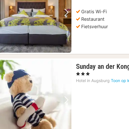
96
Gratis Wi-Fi
Vorige foto
Volgende foto
Restaurant
Fietsverhuur
Sunday an der Kon
, 3 Sterren
Hotel in
Augsburg
Toon op 
Vorige foto
Volgende foto