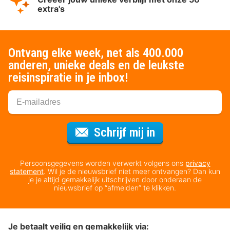
extra's
Ontvang elke week, net als 400.000
anderen, unieke deals en de leukste
reisinspiratie in je inbox!
Voor de nieuws
Schrijf mij in
Persoonsgegevens worden verwerkt volgens ons
privacy
statement
. Wil je de nieuwsbrief niet meer ontvangen? Dan kun
je je altijd gemakkelijk uitschrijven door onderaan de
nieuwsbrief op “afmelden” te klikken.
Je betaalt veilig en gemakkelijk via: