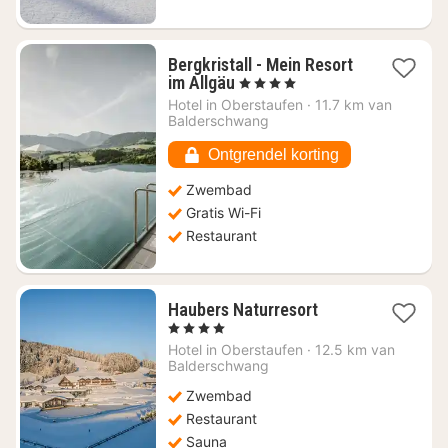
Bergkristall - Mein Resort
1
im Allgäu
, 4 Sterren
nacht
Hotel in
Oberstaufen
·
11.7 km van
vanaf
Balderschwang
€
433,18
Ontgrendel korting
Zwembad
Gratis Wi-Fi
Restaurant
1
Haubers Naturresort
nacht
, 4 Sterren
vanaf
Hotel in
Oberstaufen
·
12.5 km van
€
Balderschwang
353,27
Zwembad
Restaurant
Sauna