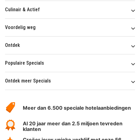
Culinair & Actief
Voordelig weg
Ontdek
Populaire Specials
Ontdek meer Specials
Over
HotelSpecials
Meer dan 6.500 speciale hotelaanbiedingen
Al 20 jaar meer dan 2.5 miljoen tevreden
klanten
Creëer jouw unieke verblijf met onze 56