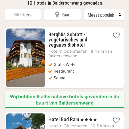
10
Hotels in Balderschwang gevonden
Filters
Kaart
Berghüs Schratt -
vegetarisches und
1
veganes Biohotel
nacht
Hotel in
Oberstaufen
·
8.4 km van
vanaf
Balderschwang
€
Gratis Wi-Fi
103,42
Restaurant
Sauna
Wij hebben 9 alternatieve hotels gevonden in de
buurt van Balderschwang
1
Hotel Bad Rain
, 4 Sterren
nacht
Hotel in
Oberstaufen
·
10.5 km van