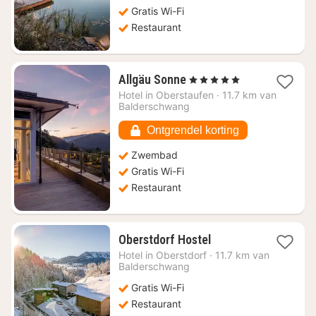
Gratis Wi-Fi
Restaurant
1
Allgäu Sonne
, 5 Sterren
nacht
Hotel in
Oberstaufen
·
11.7 km van
vanaf
Balderschwang
€
169,91
Ontgrendel korting
Zwembad
Gratis Wi-Fi
Restaurant
1
Oberstdorf Hostel
nacht
Hotel in
Oberstdorf
·
11.7 km van
vanaf
Balderschwang
€
Gratis Wi-Fi
113,35
Restaurant