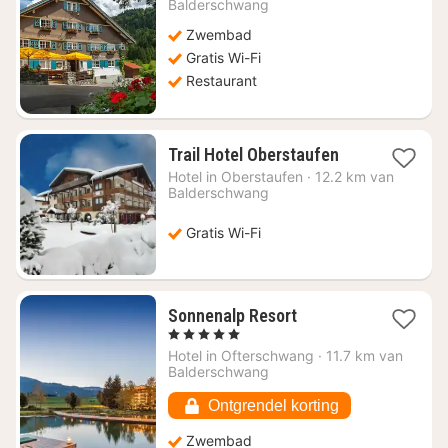
vanaf
Balderschwang
€
Zwembad
260,75
Gratis Wi-Fi
Restaurant
1
Trail Hotel Oberstaufen
nacht
Hotel in
Oberstaufen
·
12.2 km van
vanaf
Balderschwang
€
133,46
Gratis Wi-Fi
1
Sonnenalp Resort
nacht
, 5 Sterren
vanaf
Hotel in
Ofterschwang
·
11.7 km van
€
Balderschwang
810,07
Ontgrendel korting
Zwembad