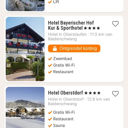
Lift
Hotel Bayerischer Hof
1
Kur & Sporthotel
, 4 Sterren
nacht
Hotel in
Oberstaufen
·
11.5 km van
vanaf
Balderschwang
€
105,14
Ontgrendel korting
Zwembad
Gratis Wi-Fi
Restaurant
1
Hotel Oberstdorf
, 4 Sterren
nacht
Hotel in
Oberstdorf
·
12.8 km van
vanaf
Balderschwang
€
Gratis Wi-Fi
307,20
Restaurant
Sauna