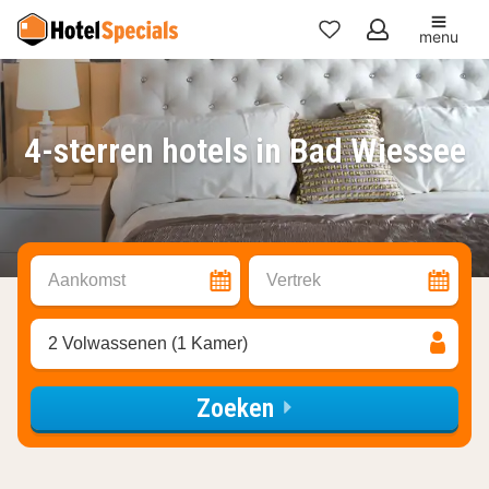
menu
Mijn
favorieten
4-sterren hotels in Bad Wiessee
Aankomst
Vertrek
2 Volwassenen (1 Kamer)
Zoeken