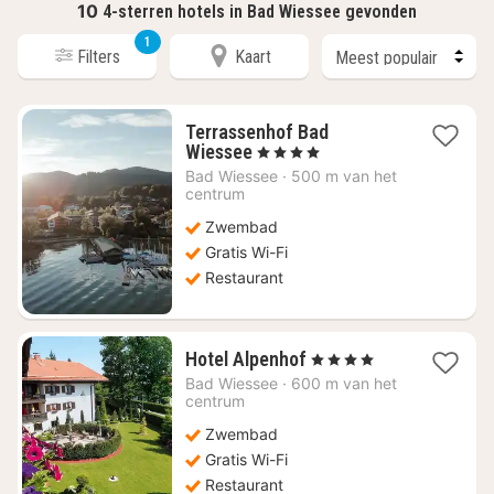
10
4-sterren hotels in Bad Wiessee gevonden
1
Filters
Kaart
Terrassenhof Bad
1
Wiessee
, 4 Sterren
nacht
Bad Wiessee
·
500 m van het
vanaf
centrum
€
Zwembad
144,95
Gratis Wi-Fi
Restaurant
1
Hotel Alpenhof
, 4 Sterren
nacht
Bad Wiessee
·
600 m van het
vanaf
centrum
€
Zwembad
296,26
Gratis Wi-Fi
Restaurant