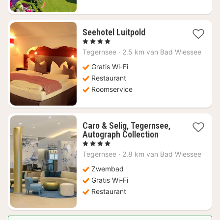
1
Seehotel Luitpold
nacht
, 4 Sterren
vanaf
Tegernsee
·
2.5 km van Bad Wiessee
€
238,32
Gratis Wi-Fi
Restaurant
Roomservice
Caro & Selig, Tegernsee,
1
Autograph Collection
nacht
, 4 Sterren
vanaf
Tegernsee
·
2.8 km van Bad Wiessee
€
214,02
Zwembad
Gratis Wi-Fi
Restaurant