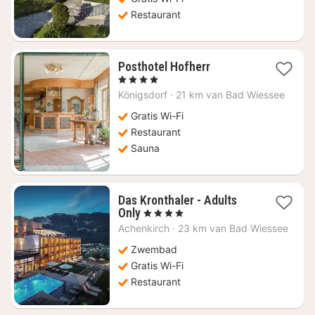
Restaurant
1
Posthotel Hofherr
nacht
, 4 Sterren
vanaf
Königsdorf
·
21 km van Bad Wiessee
€
168,13
Gratis Wi-Fi
Restaurant
Sauna
Das Kronthaler - Adults
1
Only
, 4 Sterren
nacht
Achenkirch
·
23 km van Bad Wiessee
vanaf
€
Zwembad
248,18
Gratis Wi-Fi
Restaurant