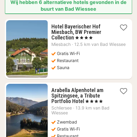
Wij hebben 6 alternatieve hotels gevonden in de
buurt van Bad Wiessee
Hotel Bayerischer Hof
Miesbach, BW Premier
1
Collection
, 4 Sterren
nacht
Miesbach
·
12.5 km van Bad Wiessee
vanaf
€
Gratis Wi-Fi
125,86
Restaurant
Sauna
Arabella Alpenhotel am
Spitzingsee, a Tribute
1
Portfolio Hotel
, 4 Sterren
nacht
Schliersee
·
13.9 km van Bad
vanaf
Wiessee
€
Zwembad
214,02
Gratis Wi-Fi
Restaurant