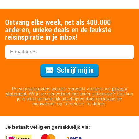
Ontvang elke week, net als 400.000
anderen, unieke deals en de leukste
reisinspiratie in je inbox!
Voor de nieuws
Schrijf mij in
Persoonsgegevens worden verwerkt volgens ons
privacy
statement
. Wil je de nieuwsbrief niet meer ontvangen? Dan kun
je je altijd gemakkelijk uitschrijven door onderaan de
nieuwsbrief op “afmelden” te klikken.
Je betaalt veilig en gemakkelijk via: