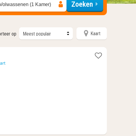
Zoeken
 Volwassenen (1 Kamer)
Kaart
rteer op
cht
art
naf
9,29