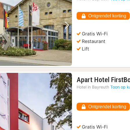
Ontgrendel korting
Vorige foto
Volgende foto
Gratis Wi-Fi
Restaurant
Lift
Apart Hotel FirstB
Hotel in
Bayreuth
Toon op k
Ontgrendel korting
Vorige foto
Volgende foto
Gratis Wi-Fi