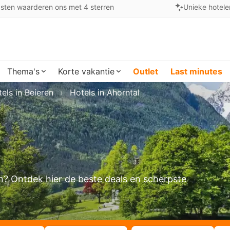
sten waarderen ons met 4 sterren
Unieke hotele
Thema's
Korte vakantie
Outlet
Last minutes
els in Beieren
Hotels in Ahorntal
ken? Ontdek hier de beste deals en scherpste