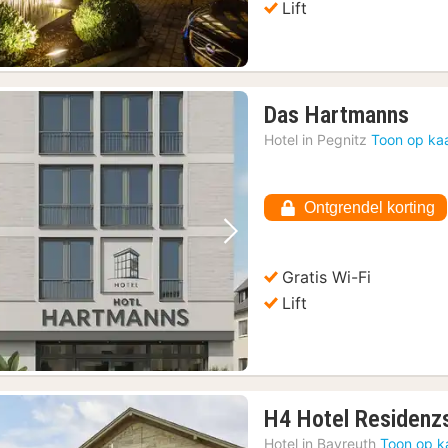
Lift
1
Das Hartmanns
nac
Hotel in
Pegnitz
Toon op ka
van
€
123
Ontgrendel korting
Vorige foto
Volgende foto
Gratis Wi-Fi
Lift
H4 Hotel Residenz
Hotel in
Bayreuth
Toon op k