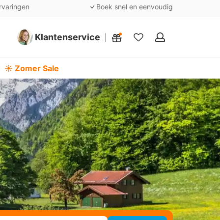
rvaringen
Boek snel en eenvoudig
Klantenservice
Mijn
favorieten
☀️ Zomer Sale