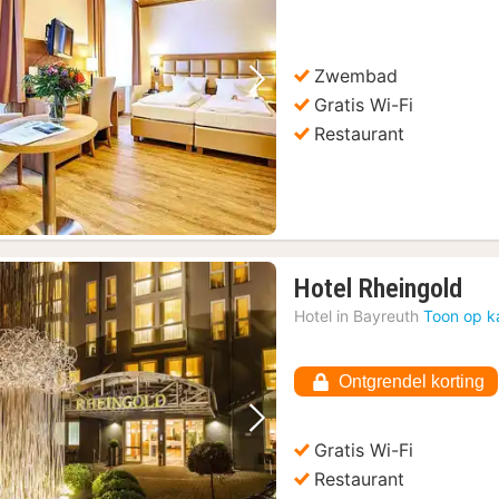
Zwembad
Vorige foto
Volgende foto
Gratis Wi-Fi
Restaurant
1
Hotel Rheingold
nac
Hotel in
Bayreuth
Toon op k
van
€
Ontgrendel korting
210
Vorige foto
Volgende foto
Gratis Wi-Fi
Restaurant