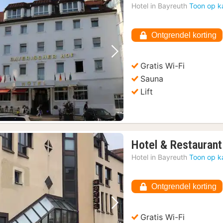
Hotel in
Bayreuth
Toon op k
Ontgrendel korting
Vorige foto
Volgende foto
Gratis Wi-Fi
Sauna
Lift
Hotel & Restauran
Hotel in
Bayreuth
Toon op k
Ontgrendel korting
Vorige foto
Volgende foto
Gratis Wi-Fi