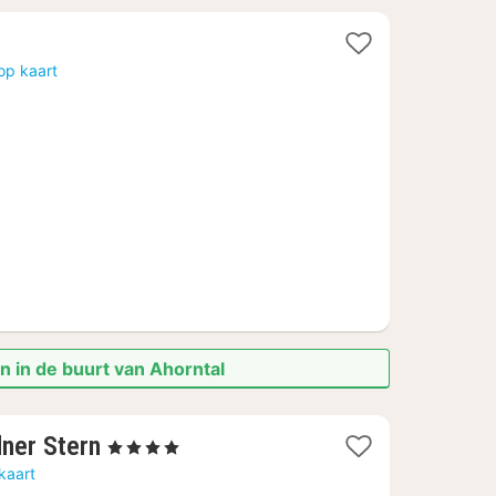
op kaart
n in de buurt van Ahorntal
1
ner Stern
, 4 Sterren
nacht
kaart