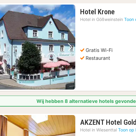
1
Hotel Krone
nacht
Hotel in
Gößweinstein
Toon 
vanaf
€
72,56
Gratis Wi-Fi
Vorige foto
Volgende foto
Restaurant
Wij hebben 8 alternatieve hotels gevonde
AKZENT Hotel Gold
Hotel in
Wiesenttal
Toon op 