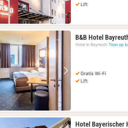
Lift
B&B Hotel Bayreut
Hotel in
Bayreuth
Toon op k
Gratis Wi-Fi
Vorige foto
Volgende foto
Lift
Hotel Bayerischer 