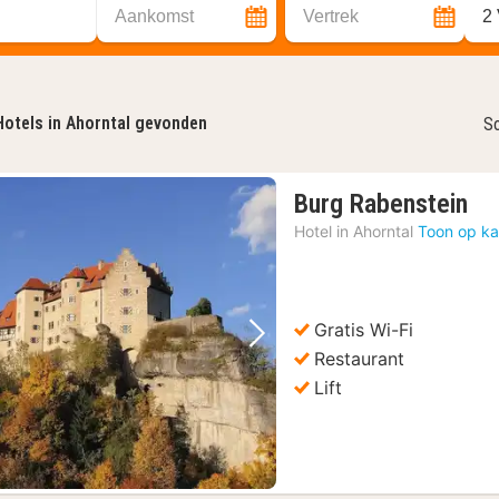
Aankomst
Vertrek
2
Hotels in Ahorntal gevonden
So
1
Burg Rabenstein
na
Hotel in
Ahorntal
Toon op ka
va
€
19
Gratis Wi-Fi
Vorige foto
Volgende foto
Restaurant
Lift