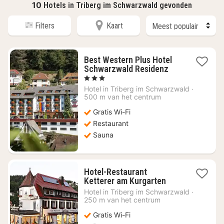
10
Hotels in Triberg im Schwarzwald gevonden
Filters
Kaart
Best Western Plus Hotel
1
Schwarzwald Residenz
nacht
, 3 Sterren
vanaf
Hotel in
Triberg im Schwarzwald
·
€
500 m van het centrum
134,99
Gratis Wi-Fi
Restaurant
Sauna
Hotel-Restaurant
1
Ketterer am Kurgarten
nacht
Hotel in
Triberg im Schwarzwald
·
vanaf
250 m van het centrum
€
Gratis Wi-Fi
118,09