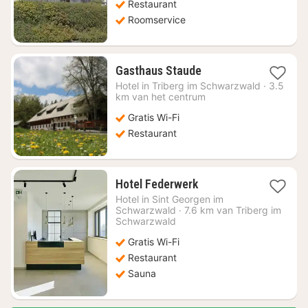
Restaurant
Roomservice
1
Gasthaus Staude
nacht
Hotel in
Triberg im Schwarzwald
·
3.5
vanaf
km van het centrum
€
Gratis Wi-Fi
133,64
Restaurant
1
Hotel Federwerk
nacht
Hotel in
Sint Georgen im
vanaf
Schwarzwald
·
7.6 km van Triberg im
€
Schwarzwald
105,38
Gratis Wi-Fi
Restaurant
Sauna