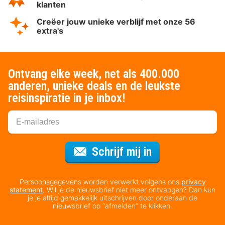
klanten
Creëer jouw unieke verblijf met onze 56
extra's
Ontvang elke week, net als 400.000
anderen, unieke deals en de leukste
reisinspiratie in je inbox!
Voor de nieuws
Schrijf mij in
Persoonsgegevens worden verwerkt volgens ons
privacy
statement
. Wil je de nieuwsbrief niet meer ontvangen? Dan kun
je je altijd gemakkelijk uitschrijven door onderaan de
nieuwsbrief op “afmelden” te klikken.