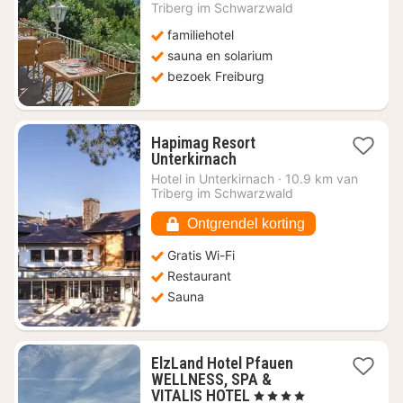
vanaf
Triberg im Schwarzwald
€
familiehotel
129,92
sauna en solarium
bezoek Freiburg
Hapimag Resort
1
Unterkirnach
nacht
Hotel in
Unterkirnach
·
10.9 km van
vanaf
Triberg im Schwarzwald
€
191,60
Ontgrendel korting
Gratis Wi-Fi
Restaurant
Sauna
ElzLand Hotel Pfauen
WELLNESS, SPA &
1
VITALIS HOTEL
, 4 Sterren