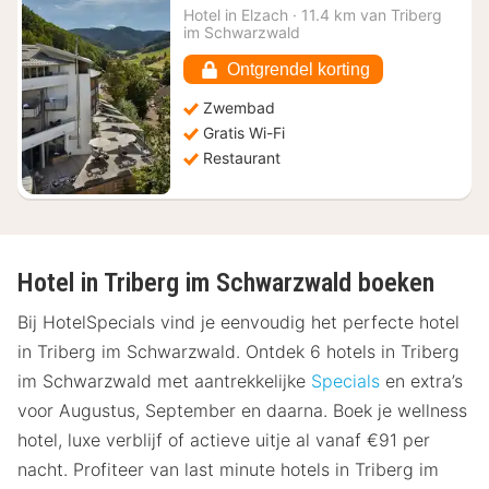
nacht
Hotel in
Elzach
·
11.4 km van Triberg
vanaf
im Schwarzwald
€
153,89
Ontgrendel korting
Zwembad
Gratis Wi-Fi
Restaurant
Hotel in Triberg im Schwarzwald boeken
Bij HotelSpecials vind je eenvoudig het perfecte hotel
in Triberg im Schwarzwald. Ontdek 6 hotels in Triberg
im Schwarzwald met aantrekkelijke
Specials
en extra’s
voor Augustus, September en daarna. Boek je wellness
hotel, luxe verblijf of actieve uitje al vanaf €91 per
nacht. Profiteer van last minute hotels in Triberg im