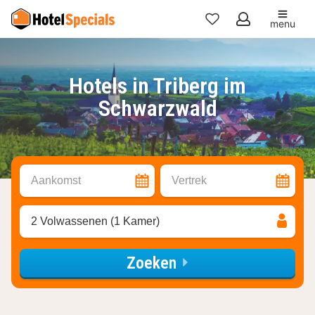
menu
Mijn
favorieten
Hotels in Triberg im
Schwarzwald
Aankomst
Vertrek
2 Volwassenen (1 Kamer)
Zoeken