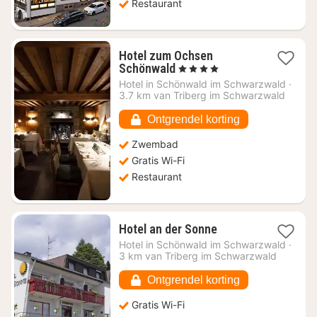
Restaurant
Hotel zum Ochsen
1
Schönwald
, 4 Sterren
nacht
Hotel in
Schönwald im Schwarzwald
·
vanaf
3.7 km van Triberg im Schwarzwald
€
137,03
Ontgrendel korting
Zwembad
Gratis Wi-Fi
Restaurant
1
Hotel an der Sonne
nacht
Hotel in
Schönwald im Schwarzwald
·
vanaf
3 km van Triberg im Schwarzwald
€
90,56
Ontgrendel korting
Gratis Wi-Fi