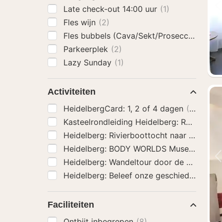
Late check-out 14:00 uur
(1)
Fles wijn
(2)
Fles bubbels (Cava/Sekt/Prosecco)
(2)
Parkeerplek
(2)
Lazy Sunday
(1)
Activiteiten
HeidelbergCard: 1, 2 of 4 dagen
(1)
Kasteelrondleiding Heidelberg: Residenti
Heidelberg: Rivierboottocht naar Neckars
Heidelberg: BODY WORLDS Museum Toeg
Heidelberg: Wandeltour door de oude bi
Heidelberg: Beleef onze geschiedenis 1,5 
Faciliteiten
Ontbijt inbegrepen
(8)