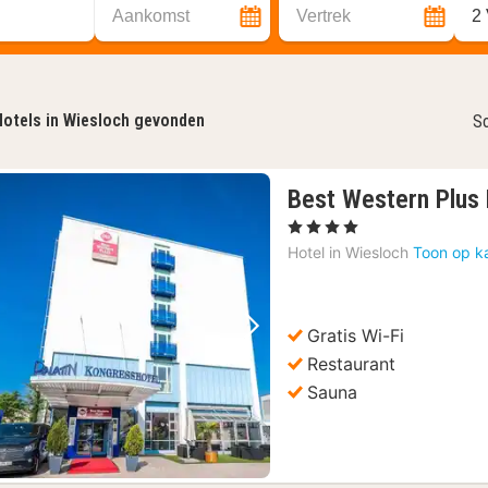
Aankomst
Vertrek
2
otels in Wiesloch gevonden
So
Best Western Plus 
, 4 Sterren
Hotel in
Wiesloch
Toon op k
Gratis Wi-Fi
Vorige foto
Volgende foto
Restaurant
Sauna