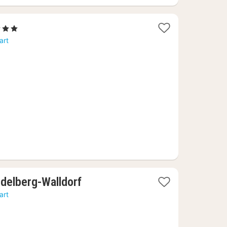
erren
cht
art
naf
,07
1
delberg-Walldorf
nacht
art
vanaf
€