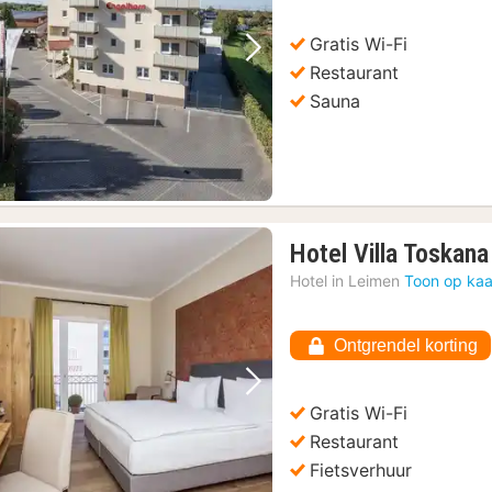
95
Gratis Wi-Fi
Vorige foto
Volgende foto
Restaurant
Sauna
Hotel Villa Toskana
Hotel in
Leimen
Toon op kaa
Ontgrendel korting
Vorige foto
Volgende foto
Gratis Wi-Fi
Restaurant
Fietsverhuur