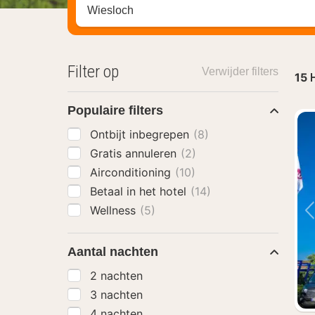
Zoek op hotel, regio of stad
Filter op
Verwijder filters
15
H
Populaire filters
Ontbijt inbegrepen
(8)
Gratis annuleren
(2)
Airconditioning
(10)
Betaal in het hotel
(14)
Wellness
(5)
Aantal nachten
2 nachten
3 nachten
4 nachten