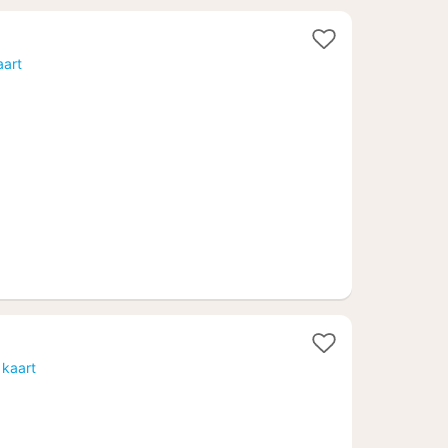
aart
 kaart