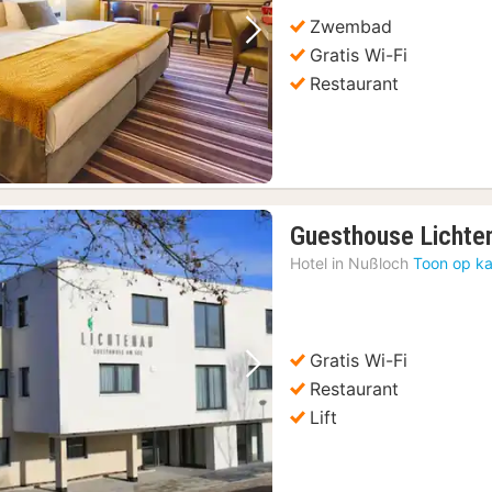
Zwembad
Vorige foto
Volgende foto
Gratis Wi-Fi
Restaurant
Guesthouse Lichte
Hotel in
Nußloch
Toon op ka
Gratis Wi-Fi
Vorige foto
Volgende foto
Restaurant
Lift