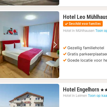
Hotel Leo Mühlhau
Geschikt voor families
Hotel in
Mühlhausen
Toon o
Gezellig familiehotel
Vorige foto
Volgende foto
Gratis parkeerplaatse
Goede locatie voor h
1
Hotel Engelhorn
, 4 S
na
Hotel in
Leimen
Toon op kaa
va
€