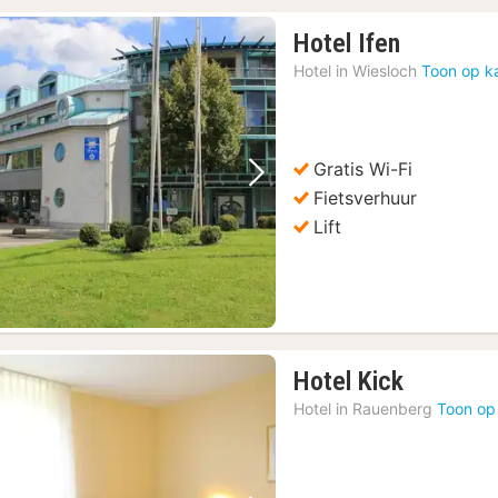
1
Hotel Ifen
nacht
Hotel in
Wiesloch
Toon op k
vanaf
€
71,96
Gratis Wi-Fi
Vorige foto
Volgende foto
Fietsverhuur
Lift
1
Hotel Kick
nacht
Hotel in
Rauenberg
Toon op
vanaf
€
85,23