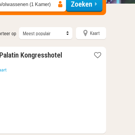
Zoeken
 Volwassenen (1 Kamer)
Kaart
rteer op
1
Palatin Kongresshotel
nacht
vanaf
aart
€
85,17