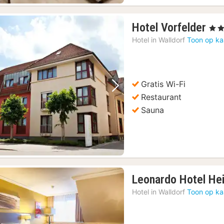
1
Hotel Vorfelder
, 4 St
na
Hotel in
Walldorf
Toon op ka
va
€
99
Gratis Wi-Fi
Vorige foto
Volgende foto
Restaurant
Sauna
Leonardo Hotel Hei
Hotel in
Walldorf
Toon op ka