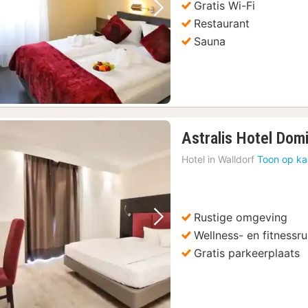
Gratis Wi-Fi
Vorige foto
Volgende foto
Restaurant
Sauna
Astralis Hotel Domi
Hotel in
Walldorf
Toon op ka
e van de Keurvorsten
(1)
teinach met drankjes
(1)
angbewijs
(1)
Rustige omgeving
nnenstad
(1)
Vorige foto
Volgende foto
Wellness- en fitnessr
uur tour door het historische stadscentrum
(1)
Gratis parkeerplaats