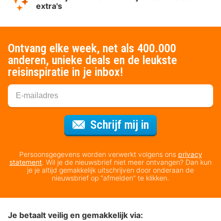
extra's
Ontvang elke week, net als 400.000
anderen, unieke deals en de leukste
reisinspiratie in je inbox!
Voor de nieuws
Schrijf mij in
Persoonsgegevens worden verwerkt volgens ons
privacy
statement
. Wil je de nieuwsbrief niet meer ontvangen? Dan kun
je je altijd gemakkelijk uitschrijven door onderaan de
nieuwsbrief op “afmelden” te klikken.
Je betaalt veilig en gemakkelijk via: