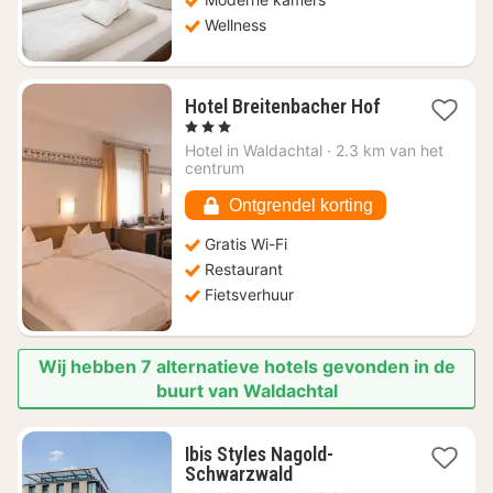
Wellness
1
Hotel Breitenbacher Hof
nacht
, 3 Sterren
vanaf
Hotel in
Waldachtal
·
2.3 km van het
€
centrum
67,27
Ontgrendel korting
Gratis Wi-Fi
Restaurant
Fietsverhuur
Wij hebben 7 alternatieve hotels gevonden in de
buurt van Waldachtal
Ibis Styles Nagold-
1
Schwarzwald
nacht