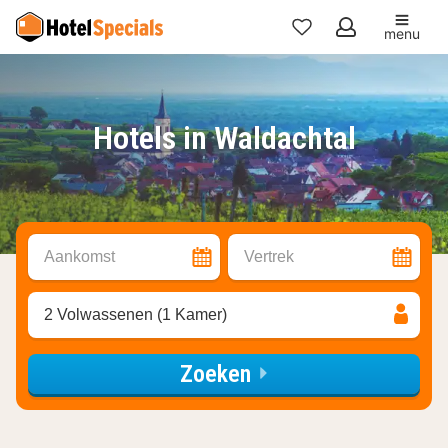
menu
Mijn
favorieten
Hotels in Waldachtal
Aankomst
Vertrek
2 Volwassenen (1 Kamer)
Zoeken