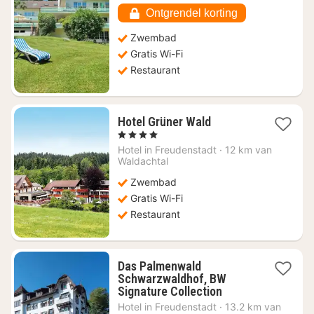
115,43
Ontgrendel korting
Zwembad
Gratis Wi-Fi
Restaurant
1
Hotel Grüner Wald
nacht
, 4 Sterren
vanaf
Hotel in
Freudenstadt
·
12 km van
€
Waldachtal
147,66
Zwembad
Gratis Wi-Fi
Restaurant
Das Palmenwald
Schwarzwaldhof, BW
1
Signature Collection
nacht
Hotel in
Freudenstadt
·
13.2 km van