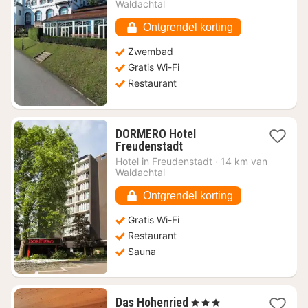
vanaf
Waldachtal
€
81,50
Ontgrendel korting
Zwembad
Gratis Wi-Fi
Restaurant
DORMERO Hotel
1
Freudenstadt
nacht
Hotel in
Freudenstadt
·
14 km van
vanaf
Waldachtal
€
47,89
Ontgrendel korting
Gratis Wi-Fi
Restaurant
Sauna
1
Das Hohenried
, 3 Sterren