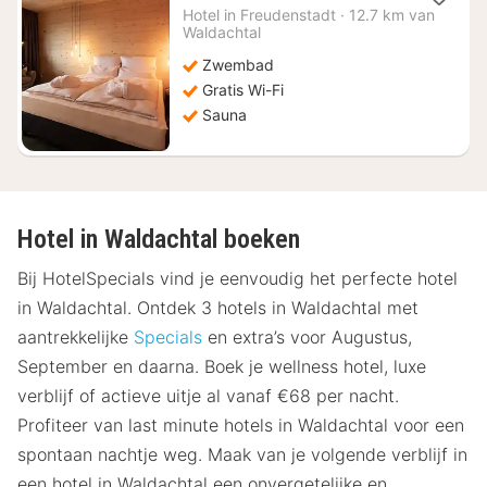
nacht
Hotel in
Freudenstadt
·
12.7 km van
vanaf
Waldachtal
€
Zwembad
153,18
Gratis Wi-Fi
Sauna
Hotel in Waldachtal boeken
Bij HotelSpecials vind je eenvoudig het perfecte hotel
in Waldachtal. Ontdek 3 hotels in Waldachtal met
aantrekkelijke
Specials
en extra’s voor Augustus,
September en daarna. Boek je wellness hotel, luxe
verblijf of actieve uitje al vanaf €68 per nacht.
Profiteer van last minute hotels in Waldachtal voor een
spontaan nachtje weg. Maak van je volgende verblijf in
een hotel in Waldachtal een onvergetelijke en