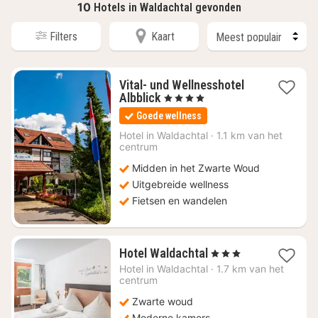
10
Hotels in Waldachtal gevonden
Filters
Kaart
Vital- und Wellnesshotel
1
Albblick
, 4 Sterren
nacht
Goede wellness
vanaf
€
Hotel in
Waldachtal
·
1.1 km van het
centrum
999
Midden in het Zwarte Woud
Uitgebreide wellness
Fietsen en wandelen
1
Hotel Waldachtal
, 3 Sterren
nacht
Hotel in
Waldachtal
·
1.7 km van het
vanaf
centrum
€
Zwarte woud
197
Moderne kamers