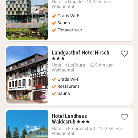
Hotel in
Nagold
·
12.3 km van
vanaf
Waldachtal
€
Gratis Wi-Fi
66,72
Sauna
Fietsverhuur
Landgasthof Hotel Hirsch
1
, 3 Sterren
nacht
Hotel in
Loßburg
·
12.9 km van
vanaf
Waldachtal
€
Gratis Wi-Fi
95,43
Restaurant
Sauna
Hotel Landhaus
1
Waldesruh
, 3 Sterren
nacht
Hotel in
Freudenstadt
·
12.2 km van
vanaf
Waldachtal
€