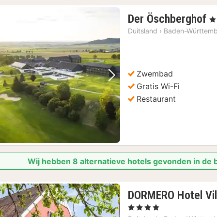
1
Der Öschberghof
, 5
n
Duitsland
›
Baden-Württem
v
€
5
Zwembad
Vorige foto
Volgende foto
Gratis Wi-Fi
Restaurant
Wij hebben 8 alternatieve hotels gevonden in de
DORMERO Hotel Vil
, 4 Sterren