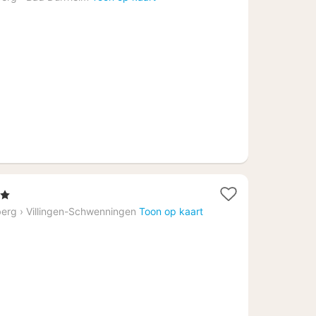
vanaf
€
109,35
n
t
berg
›
Villingen-Schwenningen
Toon op kaart
f
74