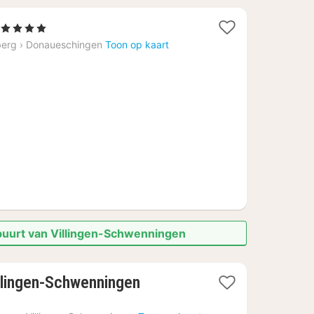
 Sterren
acht
berg
›
Donaueschingen
Toon op kaart
anaf
10,25
 buurt van Villingen-Schwenningen
1
lingen-Schwenningen
nacht