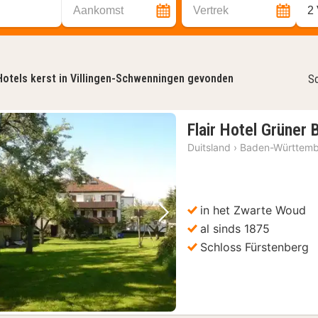
Aankomst
Vertrek
2
Hotels kerst in Villingen-Schwenningen gevonden
So
Flair Hotel Grüner
Duitsland
›
Baden-Württem
in het Zwarte Woud
Vorige foto
Volgende foto
al sinds 1875
Schloss Fürstenberg