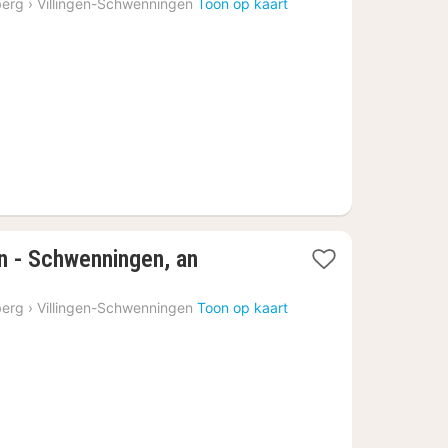
vanaf
berg
›
Villingen-Schwenningen
Toon op kaart
€
79,91
en - Schwenningen, an
berg
›
Villingen-Schwenningen
Toon op kaart