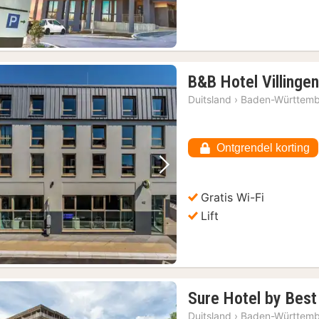
B&B Hotel Villing
Duitsland
›
Baden-Württem
Ontgrendel korting
Vorige foto
Volgende foto
Gratis Wi-Fi
Lift
Sure Hotel by Bes
Duitsland
›
Baden-Württem