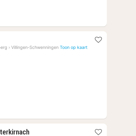
berg
›
Villingen-Schwenningen
Toon op kaart
1
terkirnach