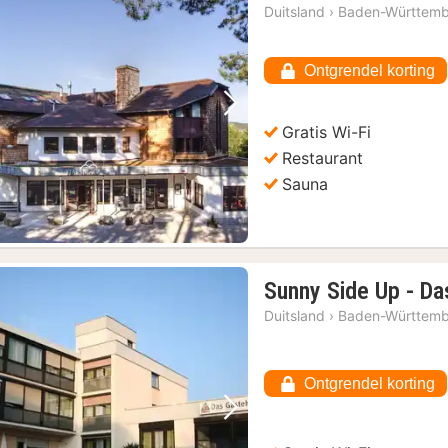
Duitsland
›
Baden-Württem
Ontgrendel korting
Vorige foto
Volgende foto
Gratis Wi-Fi
Restaurant
Sauna
Sunny Side Up - D
Duitsland
›
Baden-Württem
Ontgrendel korting
Vorige foto
Volgende foto