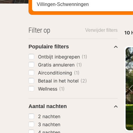
Zoek op hotel, regio of stad
Filter op
Verwijder filters
10
Populaire filters
Ontbijt inbegrepen
(1)
Gratis annuleren
(1)
Airconditioning
(1)
Betaal in het hotel
(2)
Wellness
(1)
Aantal nachten
2 nachten
3 nachten
4 nachten