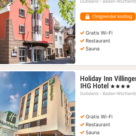
Duitsland
›
Baden-Württem
Ontgrendel korting
Vorige foto
Volgende foto
Gratis Wi-Fi
Restaurant
Sauna
Holiday Inn Villing
1
IHG Hotel
, 4 Sterren
nacht
Duitsland
›
Baden-Württem
vanaf
€
81,31
Gratis Wi-Fi
Vorige foto
Volgende foto
Restaurant
Sauna