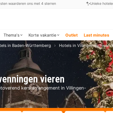
sten waarderen ons met 4 sterren
Unieke hotele
Thema's
Korte vakantie
Outlet
Last minutes
tels in Baden-Württemberg
Hotels in Villingen-Schwenn
wenningen vieren
toverend kerstarrangement in Villingen-