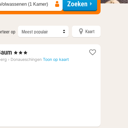
Zoeken
 Volwassenen (1 Kamer)
Kaart
rteer op
1
 Baum
, 3 Sterren
nacht
berg
›
Donaueschingen
Toon op kaart
vanaf
€
151