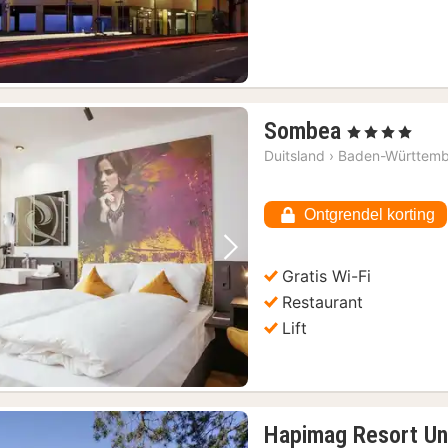
1
Sombea
, 4 Sterren
nacht
Duitsland
›
Baden-Württem
vanaf
€
Ontgrendel korting
91,68
Vorige foto
Volgende foto
Gratis Wi-Fi
Restaurant
Lift
Hapimag Resort Un