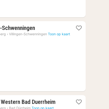
1
en-Schwenningen
nacht
berg
›
Villingen-Schwenningen
Toon op kaart
vanaf
€
72,23
1
t Western Bad Duerrheim
nacht
berg
›
Bad Dürrheim
Toon op kaart