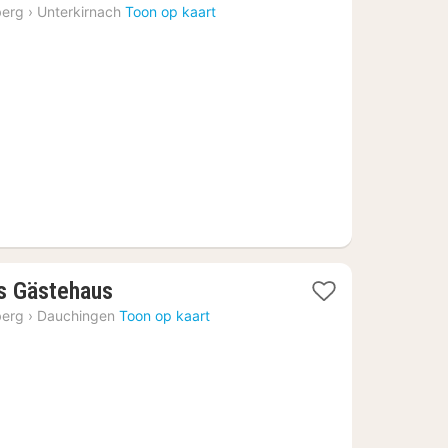
nacht
berg
›
Unterkirnach
Toon op kaart
vanaf
€
191,60
1
as Gästehaus
nacht
berg
›
Dauchingen
Toon op kaart
vanaf
€
100,60