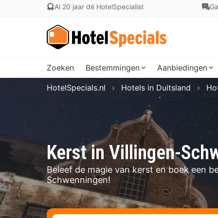
Al 20 jaar dé HotelSpecialist
Ga
Zoeken
Bestemmingen
Aanbiedingen
HotelSpecials.nl
Hotels in Duitsland
Ho
Kerst in Villingen-Sch
Beleef de magie van kerst en boek een be
Schwenningen!