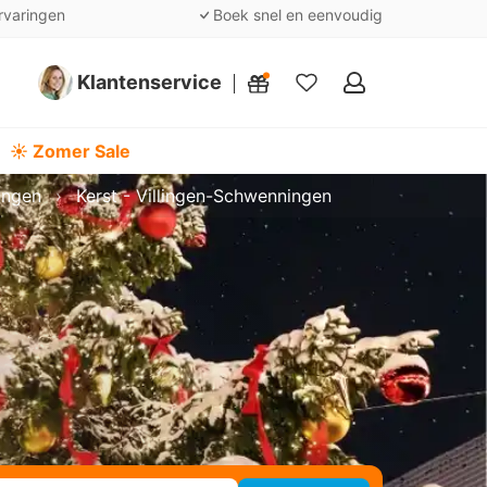
rvaringen
Boek snel en eenvoudig
Klantenservice
Mijn
favorieten
☀️ Zomer Sale
ingen
Kerst - Villingen-Schwenningen