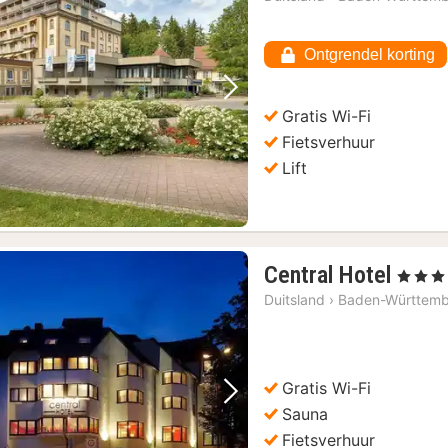
Ontgrendel korting
Vorige foto
Volgende foto
Gratis Wi-Fi
Fietsverhuur
Lift
1
Central Hotel
, 4 Sterre
nach
Duitsland
›
Baden-Württem
vana
€
103,
Gratis Wi-Fi
Vorige foto
Volgende foto
Sauna
Fietsverhuur