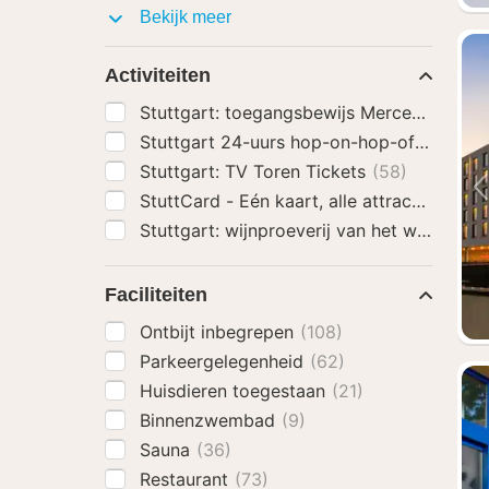
Hotel
Bekijk meer
extra's
Activiteiten
Stuttgart: toegangsbewijs Mercedes-Be
Stuttgart 24-uurs hop-on-hop-off-bustou
Stuttgart: TV Toren Tickets
(58)
StuttCard - Eén kaart, alle attracties
(58)
Stuttgart: wijnproeverij van het wijnmus
Faciliteiten
Ontbijt inbegrepen
(108)
Parkeergelegenheid
(62)
Huisdieren toegestaan
(21)
Binnenzwembad
(9)
Sauna
(36)
Restaurant
(73)