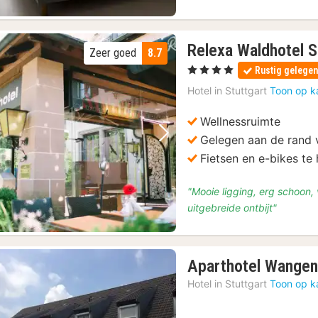
Relexa Waldhotel S
Zeer goed
8.7
, 4 Sterren
Rustig gelege
Hotel in
Stuttgart
Toon op k
Wellnessruimte
Gelegen aan de rand 
Vorige foto
Volgende foto
Fietsen en e-bikes te
"Mooie ligging, erg schoon,
uitgebreide ontbijt"
Aparthotel Wangen
Hotel in
Stuttgart
Toon op k