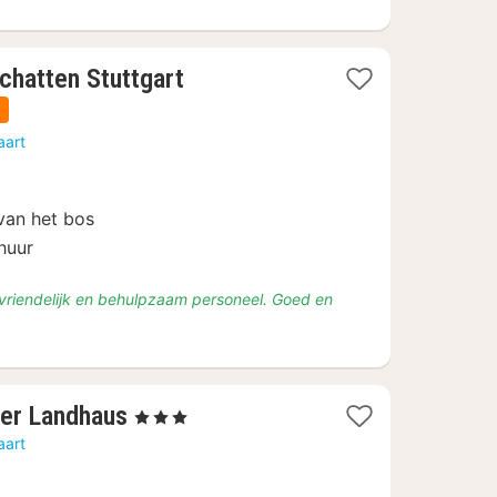
1
chatten Stuttgart
nacht
n
vanaf
aart
€
112,50
van het bos
 huur
 vriendelijk en behulpzaam personeel. Goed en
1
er Landhaus
, 3 Sterren
nacht
aart
vanaf
€