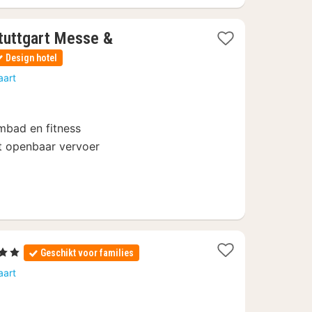
tuttgart Messe &
Design hotel
aart
mbad en fitness
t openbaar vervoer
2
, 2 Sterren
Geschikt voor families
nachten
aart
vanaf
€