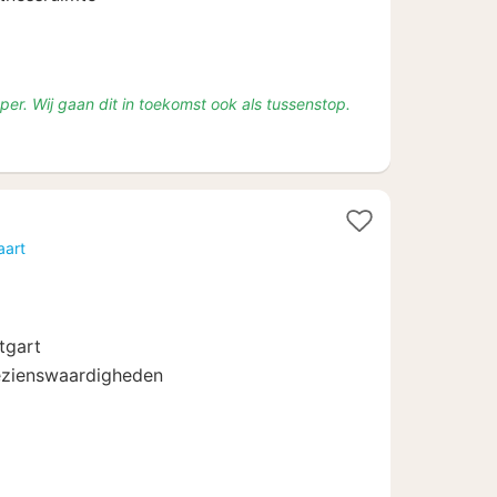
uper. Wij gaan dit in toekomst ook als tussenstop.
cht
aart
af
tgart
bezienswaardigheden