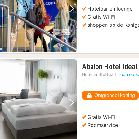
Hotelbar en lounge
Vorige foto
Volgende foto
Gratis Wi-Fi
shoppen op de Königs
Abalon Hotel Ideal
Hotel in
Stuttgart
Toon op k
Ontgrendel korting
Vorige foto
Volgende foto
Gratis Wi-Fi
Roomservice