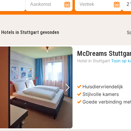
Aankomst
Vertrek
2
Hotels in Stuttgart gevonden
So
McDreams Stuttgar
Hotel in
Stuttgart
Toon op k
Huisdiervriendelijk
Vorige foto
Volgende foto
Stijlvolle kamers
Goede verbinding met