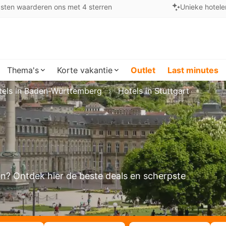
sten waarderen ons met 4 sterren
Unieke hotele
Thema's
Korte vakantie
Outlet
Last minutes
tels in Baden-Württemberg
Hotels in Stuttgart
ken? Ontdek hier de beste deals en scherpste