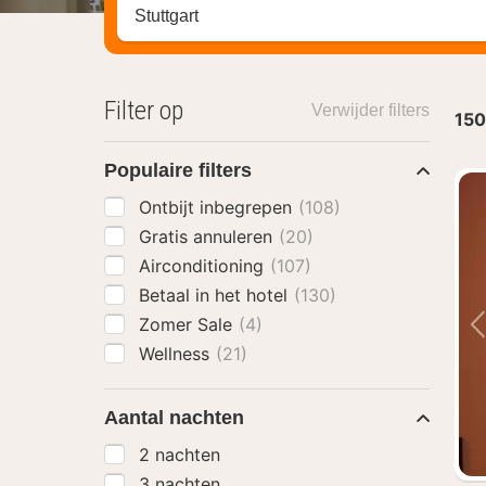
Zoek op hotel, regio of stad
Filter op
Verwijder filters
150
Populaire filters
Ontbijt inbegrepen
(108)
Gratis annuleren
(20)
Airconditioning
(107)
Betaal in het hotel
(130)
Zomer Sale
(4)
Wellness
(21)
Aantal nachten
2 nachten
3 nachten