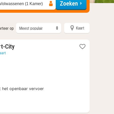
Zoeken
 Volwassenen (1 Kamer)
Kaart
rteer op
1
t-City
nacht
aart
vanaf
€
38,24
 het openbaar vervoer