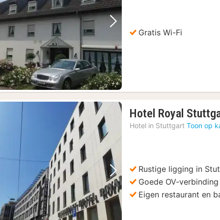
Vorige foto
Volgende foto
Gratis Wi-Fi
Hotel Royal Stuttg
Hotel in
Stuttgart
Toon op k
Rustige ligging in Stu
Vorige foto
Volgende foto
Goede OV-verbinding
Eigen restaurant en b