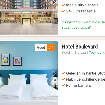
Ideale uitvalsbasis
Vorige foto
Volgende foto
24-uurs receptie
"Ligging t.o.v vliegveld is s
super goed ontbijt"
1
Hotel Boulevard
Goed
7.4
na
Hotel in
Stuttgart
Toon op k
van
€
63
Gelegen in hartje Stut
Vorige foto
Volgende foto
Nabij verschillende 
Ruime kamers