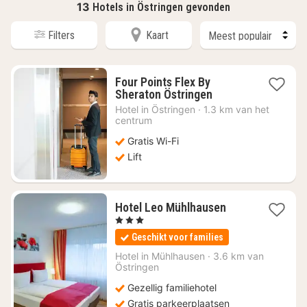
13
Hotels in Östringen gevonden
Filters
Kaart
Four Points Flex By
1
Sheraton Östringen
nacht
Hotel in
Östringen
·
1.3 km van het
vanaf
centrum
€
Gratis Wi-Fi
66,36
Lift
1
Hotel Leo Mühlhausen
nacht
, 3 Sterren
vanaf
Geschikt voor families
€
94
Hotel in
Mühlhausen
·
3.6 km van
Östringen
Gezellig familiehotel
Gratis parkeerplaatsen