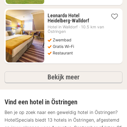
Leonardo Hotel
1
Heidelberg-Walldorf
nacht
Hotel in
Walldorf
·
10.5 km van
vanaf
Östringen
€
Zwembad
70,09
Gratis Wi-Fi
Restaurant
hotels
Bekijk meer
Vind een hotel in Östringen
Ben je op zoek naar een geweldig hotel in Östringen?
HotelSpecials biedt 13 hotels in Östringen, afgestemd