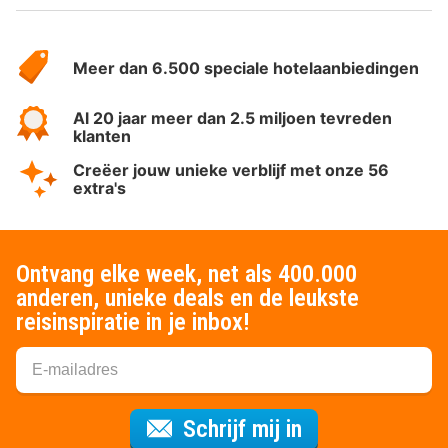
Over
HotelSpecials
Meer dan 6.500 speciale hotelaanbiedingen
Al 20 jaar meer dan 2.5 miljoen tevreden
klanten
Creëer jouw unieke verblijf met onze 56
extra's
Ontvang elke week, net als 400.000
anderen, unieke deals en de leukste
reisinspiratie in je inbox!
Voor de nieuws
Schrijf mij in