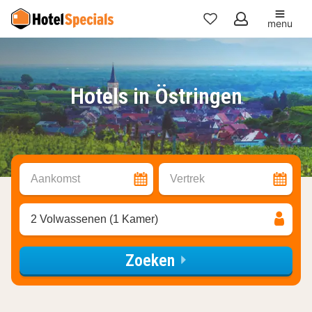
menu
Mijn
favorieten
Hotels in Östringen
Aankomst
Vertrek
2 Volwassenen (1 Kamer)
Zoeken