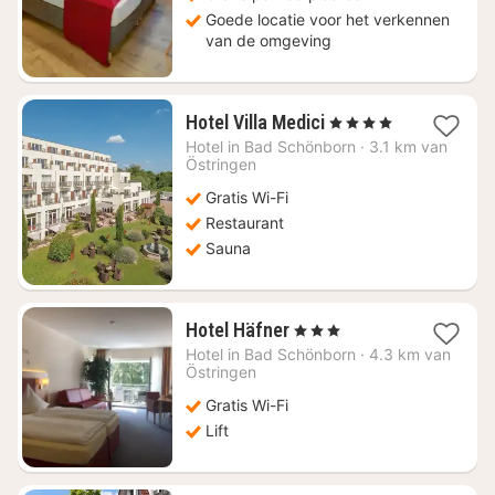
Goede locatie voor het verkennen
van de omgeving
1
Hotel Villa Medici
, 4 Sterren
nacht
Hotel in
Bad Schönborn
·
3.1 km van
vanaf
Östringen
€
Gratis Wi-Fi
92,52
Restaurant
Sauna
1
Hotel Häfner
, 3 Sterren
nacht
Hotel in
Bad Schönborn
·
4.3 km van
vanaf
Östringen
€
Gratis Wi-Fi
79,74
Lift