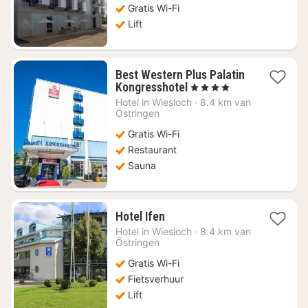
Gratis Wi-Fi
95,69
Lift
Best Western Plus Palatin
1
Kongresshotel
, 4 Sterren
nacht
Hotel in
Wiesloch
·
8.4 km van
vanaf
Östringen
€
Gratis Wi-Fi
97,57
Restaurant
Sauna
1
Hotel Ifen
nacht
Hotel in
Wiesloch
·
8.4 km van
vanaf
Östringen
€
Gratis Wi-Fi
71,96
Fietsverhuur
Lift