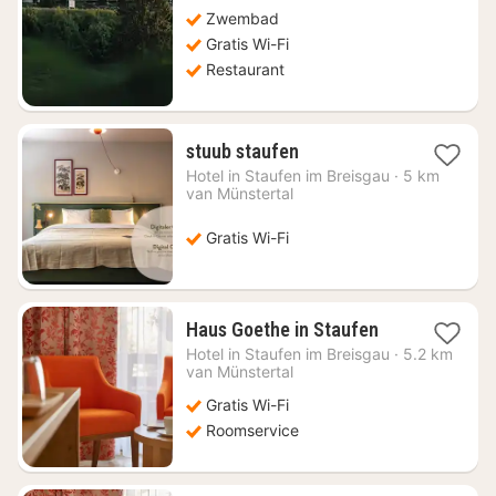
Zwembad
Gratis Wi-Fi
Restaurant
1
stuub staufen
nacht
Hotel in
Staufen im Breisgau
·
5 km
vanaf
van Münstertal
€
95,89
Gratis Wi-Fi
1
Haus Goethe in Staufen
nacht
Hotel in
Staufen im Breisgau
·
5.2 km
vanaf
van Münstertal
€
Gratis Wi-Fi
87,48
Roomservice