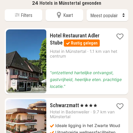
24
Hotels in Münstertal gevonden
Filters
Kaart
Hotel Restaurant Adler
1
Stube
Rustig gelegen
nacht
vanaf
Hotel in
Münstertal
·
1.1 km van het
centrum
€
123,75
"ontzettend hartelijke ontvangst,
gastvrijheid, heerlijke eten. prachtige
locatie."
1
Schwarzmatt
, 4 Sterren
nacht
Hotel in
Badenweiler
·
9.7 km van
vanaf
Münstertal
€
Ideale ligging in het Zwarte Woud
336
Uitgebreide wellnessfaciliteiten