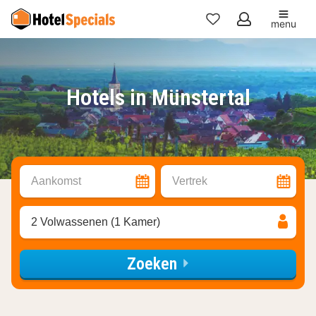
menu
Mijn
favorieten
Hotels in Münstertal
Aankomst
Vertrek
2 Volwassenen (1 Kamer)
Zoeken