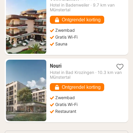
nacht
Hotel in
Badenweiler
·
9.7 km van
vanaf
Münstertal
€
269,09
Ontgrendel korting
Zwembad
Gratis Wi-Fi
Sauna
1
Nouri
nacht
Hotel in
Bad Krozingen
·
10.3 km van
vanaf
Münstertal
€
226,96
Ontgrendel korting
Zwembad
Gratis Wi-Fi
Restaurant