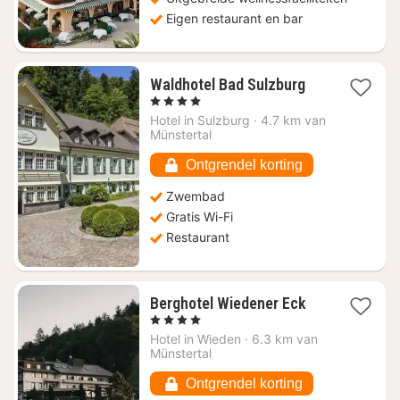
Eigen restaurant en bar
1
Waldhotel Bad Sulzburg
nacht
, 4 Sterren
vanaf
Hotel in
Sulzburg
·
4.7 km van
€
Münstertal
124,86
Ontgrendel korting
Zwembad
Gratis Wi-Fi
Restaurant
1
Berghotel Wiedener Eck
nacht
, 4 Sterren
vanaf
Hotel in
Wieden
·
6.3 km van
€
Münstertal
242,14
Ontgrendel korting