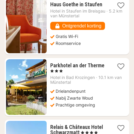
1
Haus Goethe in Staufen
nacht
Hotel in
Staufen im Breisgau
·
5.2 km
vanaf
van Münstertal
€
92,52
Ontgrendel korting
Gratis Wi-Fi
Roomservice
1
Parkhotel an der Therme
nacht
, 3 Sterren
vanaf
Hotel in
Bad Krozingen
·
10.1 km van
€
Münstertal
136,85
Drielandenpunt
Nabij Zwarte Woud
Prachtige omgeving
Relais & Châteaux Hotel
1
Schwarzmatt
, 4 Sterren