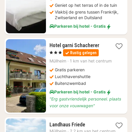
89
Geniet op het terras of in de tuin
Vlakbij de grens tussen Frankrijk,
Zwitserland en Duitsland
Parkeren bij hotel - Gratis
1
Hotel garni Schacherer
nacht
, 3 Sterren
Rustig gelegen
vanaf
€
Müllheim
·
1 km van het centrum
103,50
Gratis parkeren
Luchthavenshuttle
Buitenzwembad
Parkeren bij hotel - Gratis
"Erg gastvriendelijk personeel. plaats
voor onze vouwwagen"
1
Landhaus Friede
nacht
Müllheim
·
2.2 km van het centrum