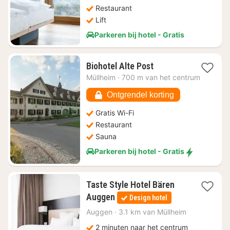
Restaurant
Lift
Parkeren bij hotel - Gratis
1
Biohotel Alte Post
nacht
Müllheim
·
700 m van het centrum
vanaf
€
Ontgrendel korting
74,25
Gratis Wi-Fi
Restaurant
Sauna
Parkeren bij hotel - Gratis
Taste Style Hotel Bären
1
Auggen
Design hotel
nacht
vanaf
Auggen
·
3.1 km van Müllheim
€
2 minuten naar het centrum