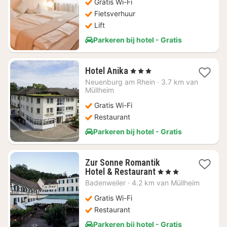
Gratis Wi-Fi
Fietsverhuur
Lift
Parkeren bij hotel - Gratis
1
Hotel Anika
, 3 Sterren
nacht
Neuenburg am Rhein
·
3.7 km van
vanaf
Müllheim
€
Gratis Wi-Fi
127,85
Restaurant
Parkeren bij hotel - Gratis
Zur Sonne Romantik
1
Hotel & Restaurant
, 3 Sterren
nacht
Badenweiler
·
4.2 km van Müllheim
vanaf
€
Gratis Wi-Fi
85,45
Restaurant
Parkeren bij hotel - Gratis