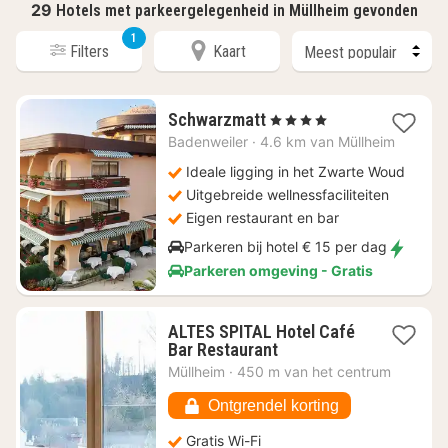
29
Hotels met parkeergelegenheid in Müllheim gevonden
1
Filters
Kaart
1
Schwarzmatt
, 4 Sterren
nacht
Badenweiler
·
4.6 km van Müllheim
vanaf
€
Ideale ligging in het Zwarte Woud
336
Uitgebreide wellnessfaciliteiten
Eigen restaurant en bar
Parkeren bij hotel € 15 per dag
Parkeren omgeving - Gratis
ALTES SPITAL Hotel Café
1
Bar Restaurant
nacht
Müllheim
·
450 m van het centrum
vanaf
€
Ontgrendel korting
104,95
Gratis Wi-Fi