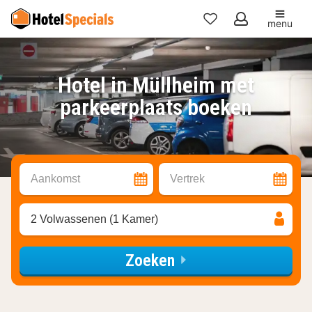
menu
Mijn
favorieten
Hotel in Müllheim met
parkeerplaats boeken
Aankomst
Vertrek
2 Volwassenen (1 Kamer)
Zoeken