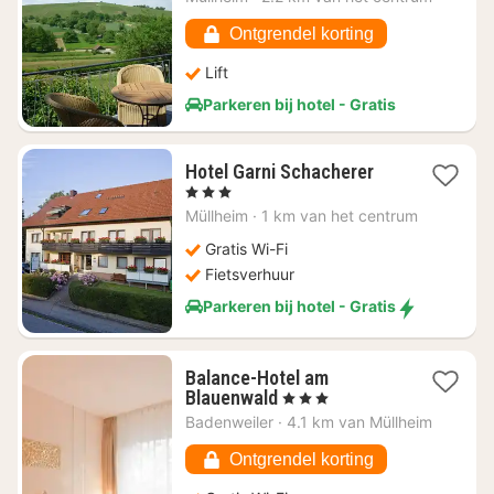
vanaf
€
Ontgrendel korting
117,46
Lift
Parkeren bij hotel - Gratis
1
Hotel Garni Schacherer
nacht
, 3 Sterren
vanaf
Müllheim
·
1 km van het centrum
€
116,07
Gratis Wi-Fi
Fietsverhuur
Parkeren bij hotel - Gratis
Balance-Hotel am
1
Blauenwald
, 3 Sterren
nacht
Badenweiler
·
4.1 km van Müllheim
vanaf
€
Ontgrendel korting
133,35