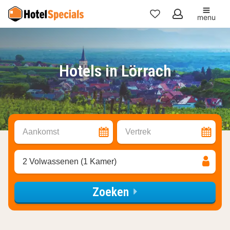
menu
Mijn
favorieten
Hotels in Lörrach
Aankomst
Vertrek
2 Volwassenen (1 Kamer)
Zoeken