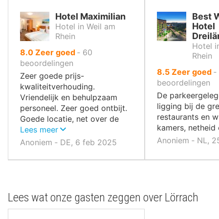
Hotel Maximilian
Best 
Hotel
Hotel in Weil am
Dreil
Rhein
Hotel i
uit
8.0
Zeer goed
‐
60
Rhein
10
beoordelingen
uit
8.5
Zeer goed
‐
,
Zeer goede prijs-
10
beoordelingen
kwaliteitverhouding.
,
De parkeergeleg
Vriendelijk en behulpzaam
ligging bij de gr
personeel. Zeer goed ontbijt.
restaurants en 
Goede locatie, net over de
kamers, netheid 
grens.
Lees meer
Anoniem ‐ NL, 2
Anoniem ‐ DE, 6 feb 2025
Lees wat onze gasten zeggen over Lörrach