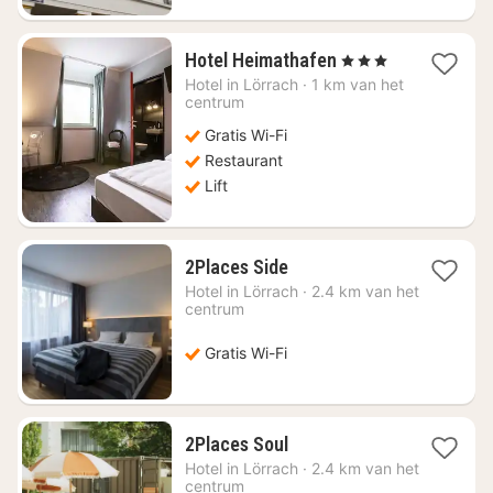
1
Hotel Heimathafen
, 3 Sterren
nacht
Hotel in
Lörrach
·
1 km van het
vanaf
centrum
€
Gratis Wi-Fi
75,52
Restaurant
Lift
1
2Places Side
nacht
Hotel in
Lörrach
·
2.4 km van het
vanaf
centrum
€
87,84
Gratis Wi-Fi
1
2Places Soul
nacht
Hotel in
Lörrach
·
2.4 km van het
vanaf
centrum