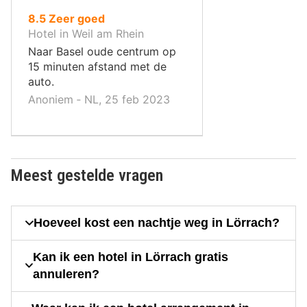
uit
8.5
Zeer goed
10
Hotel in Weil am Rhein
,
Naar Basel oude centrum op
15 minuten afstand met de
auto.
Anoniem ‐ NL, 25 feb 2023
Meest gestelde vragen
Hoeveel kost een nachtje weg in Lörrach?
Kan ik een hotel in Lörrach gratis
annuleren?