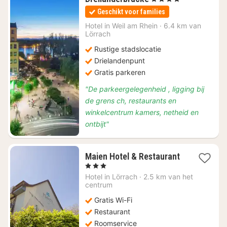
nacht
Geschikt voor families
vanaf
€
Hotel in
Weil am Rhein
·
6.4 km van
Lörrach
104
Rustige stadslocatie
Drielandenpunt
Gratis parkeren
"De parkeergelegenheid , ligging bij
de grens ch, restaurants en
winkelcentrum kamers, netheid en
ontbijt"
Maien Hotel & Restaurant
1
, 3 Sterren
nacht
Hotel in
Lörrach
·
2.5 km van het
vanaf
centrum
€
Gratis Wi-Fi
111,52
Restaurant
Roomservice