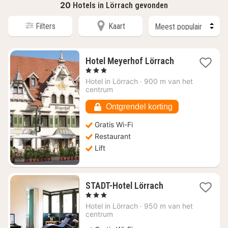
20
Hotels in Lörrach gevonden
Filters
Kaart
1
Hotel Meyerhof Lörrach
nacht
, 3 Sterren
vanaf
Hotel in
Lörrach
·
900 m van het
€
centrum
80,74
Ontgrendel korting
Gratis Wi-Fi
Restaurant
Lift
1
STADT-Hotel Lörrach
nacht
, 3 Sterren
vanaf
Hotel in
Lörrach
·
950 m van het
€
centrum
97,66