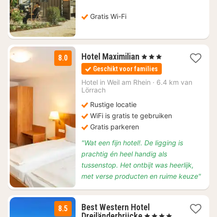
€
101,21
Gratis Wi-Fi
1
Hotel Maximilian
, 3 Sterren
8.0
nacht
Geschikt voor families
vanaf
€
Hotel in
Weil am Rhein
·
6.4 km van
Lörrach
114,40
Rustige locatie
WiFi is gratis te gebruiken
Gratis parkeren
"Wat een fijn hotel!. De ligging is
prachtig én heel handig als
tussenstop. Het ontbijt was heerlijk,
met verse producten en ruime keuze"
Best Western Hotel
8.5
1
Dreiländerbrücke
, 4 Sterren