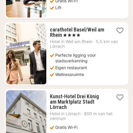
Gratis Wi-Fi
Lift
carathotel Basel/Weil am
1
Rhein
, 4 Sterren
nacht
Hotel in
Weil am Rhein
·
5.5 km van
vanaf
Lörrach
€
Perfecte ligging voor
90,24
stadsverkenning
Eigen restaurant
Wellnessruimte
Kunst-Hotel Drei König
am Marktplatz Stadt
1
Lörrach
nacht
Hotel in
Lörrach
·
800 m van het
vanaf
centrum
€
Gratis Wi-Fi
79,49