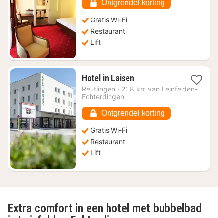
149,16
Ontgrendel korting
Gratis Wi-Fi
Restaurant
Lift
1
Hotel in Laisen
nacht
Reutlingen
·
21.8 km van Leinfelden-
vanaf
Echterdingen
€
130,17
Ontgrendel korting
Gratis Wi-Fi
Restaurant
Lift
Extra comfort in een hotel met bubbelbad