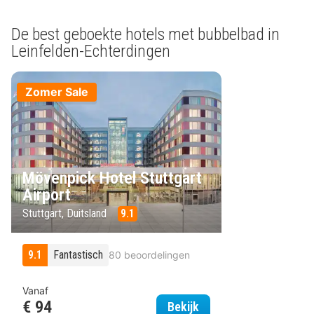
De best geboekte hotels met bubbelbad in
Leinfelden-Echterdingen
Zomer Sale
Mövenpick Hotel Stuttgart
Airport
Stuttgart, Duitsland
9.1
9.1
Fantastisch
80 beoordelingen
Vanaf
€ 94
Mövenpick Hotel Stutt
Bekijk