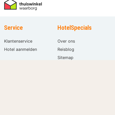
Service
HotelSpecials
Klantenservice
Over ons
Hotel aanmelden
Reisblog
Sitemap
Vacatures
Volg ons
Internationaal
Filters
Wissen
Taal
kiezen
Populaire filters