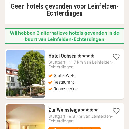
Geen hotels gevonden voor
Leinfelden-
Echterdingen
Wij hebben 3 alternatieve hotels gevonden in de
buurt van Leinfelden-Echterdingen
1
Hotel Ochsen
, 4 Sterren
nacht
Stuttgart
·
11.7 km van Leinfelden-
vanaf
Echterdingen
€
Gratis Wi-Fi
155,14
Restaurant
Roomservice
1
Zur Weinsteige
, 4 Sterren
nacht
Stuttgart
·
9.3 km van Leinfelden-
vanaf
Echterdingen
€