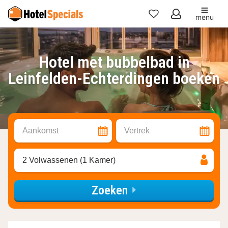
menu
Mijn
favorieten
Hotel met bubbelbad in
Leinfelden-Echterdingen boeken
Aankomst
Vertrek
2 Volwassenen (1 Kamer)
Zoeken