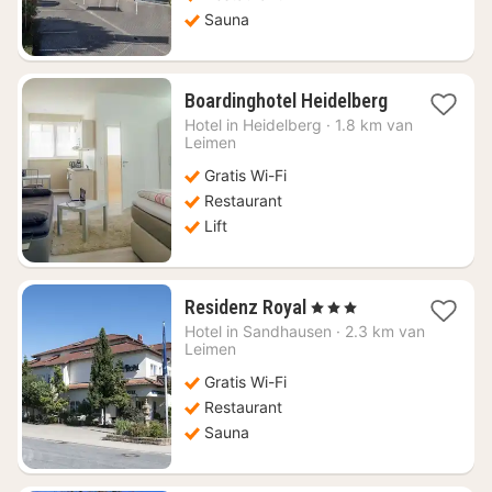
Sauna
1
Boardinghotel Heidelberg
nacht
Hotel in
Heidelberg
·
1.8 km van
vanaf
Leimen
€
Gratis Wi-Fi
58,66
Restaurant
Lift
1
Residenz Royal
, 3 Sterren
nacht
Hotel in
Sandhausen
·
2.3 km van
vanaf
Leimen
€
Gratis Wi-Fi
92,38
Restaurant
Sauna