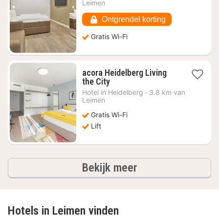
vanaf
Leimen
€
72,90
Ontgrendel korting
Gratis Wi-Fi
acora Heidelberg Living
1
the City
nacht
Hotel in
Heidelberg
·
3.8 km van
vanaf
Leimen
€
Gratis Wi-Fi
72,37
Lift
hotels
Bekijk meer
Hotels in Leimen vinden