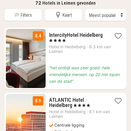
72
Hotels in Leimen gevonden
Filters
Kaart
1
IntercityHotel Heidelberg
8.4
nacht
, 4 Sterren
vanaf
Hotel in
Heidelberg
·
6.3 km van
€
Leimen
89
"het ontbijt was zeer goed. hele
vriendelijke mensen. op 20 min lopen
van de stad"
ATLANTIC Hotel
8.9
1
Heidelberg
, 4 Sterren
nacht
Hotel in
Heidelberg
·
6.1 km van
vanaf
Leimen
€
Centrale ligging
134