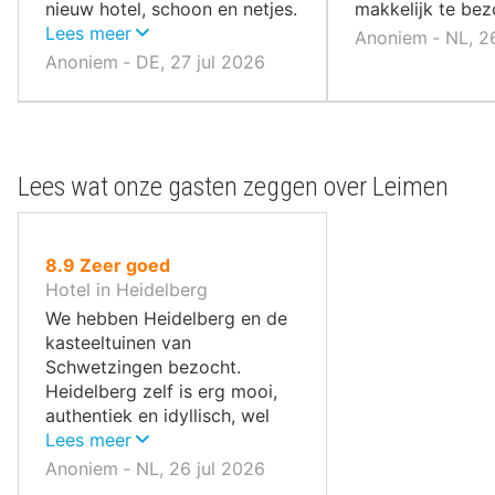
nieuw hotel, schoon en netjes.
makkelijk te bez
Het personeel was erg
Lees meer
Anoniem ‐ NL, 2
vriendelijk – ik zou er graag
Anoniem ‐ DE, 27 jul 2026
nog eens verblijven.
Lees wat onze gasten zeggen over Leimen
uit
8.9
Zeer goed
10
Hotel in Heidelberg
,
We hebben Heidelberg en de
kasteeltuinen van
Schwetzingen bezocht.
Heidelberg zelf is erg mooi,
authentiek en idyllisch, wel
goed op toerisme ingesteld.
Lees meer
Anoniem ‐ NL, 26 jul 2026