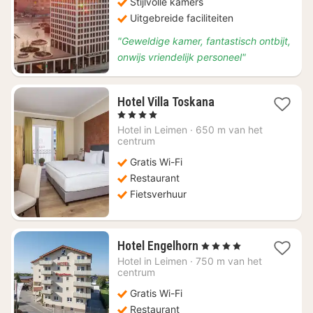
Stijlvolle kamers
Uitgebreide faciliteiten
"Geweldige kamer, fantastisch ontbijt,
onwijs vriendelijk personeel"
1
Hotel Villa Toskana
nacht
, 4 Sterren
vanaf
Hotel in
Leimen
·
650 m van het
€
centrum
107,66
Gratis Wi-Fi
Restaurant
Fietsverhuur
1
Hotel Engelhorn
, 4 Sterren
nacht
Hotel in
Leimen
·
750 m van het
vanaf
centrum
€
Gratis Wi-Fi
95,05
Restaurant