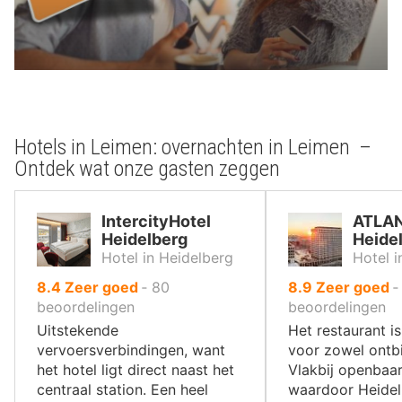
Hotels in Leimen: overnachten in Leimen –
Ontdek wat onze gasten zeggen
IntercityHotel
ATLAN
Heidelberg
Heide
Hotel in Heidelberg
Hotel i
uit
uit
8.4
Zeer goed
‐
80
8.9
Zeer goed
10
10
beoordelingen
beoordelingen
,
,
Uitstekende
Het restaurant is
vervoersverbindingen, want
voor zowel ontbij
het hotel ligt direct naast het
Vlakbij openbaa
centraal station. Een heel
waardoor Heide