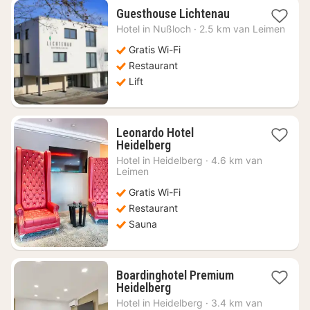
1
Guesthouse Lichtenau
nacht
Hotel in
Nußloch
·
2.5 km van Leimen
vanaf
€
Gratis Wi-Fi
79,06
Restaurant
Lift
Leonardo Hotel
1
Heidelberg
nacht
Hotel in
Heidelberg
·
4.6 km van
vanaf
Leimen
€
Gratis Wi-Fi
56,36
Restaurant
Sauna
Boardinghotel Premium
1
Heidelberg
nacht
Hotel in
Heidelberg
·
3.4 km van