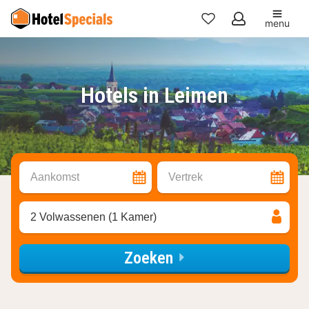
menu
Mijn
favorieten
Hotels in Leimen
Aankomst
Vertrek
2 Volwassenen (1 Kamer)
Zoeken