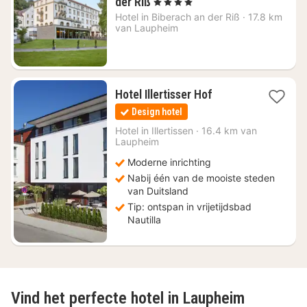
1
der Riß
, 4 Sterren
nacht
Hotel in
Biberach an der Riß
·
17.8 km
vanaf
van Laupheim
€
143,10
1
Hotel Illertisser Hof
nacht
Design hotel
vanaf
€
Hotel in
Illertissen
·
16.4 km van
Laupheim
137,50
Moderne inrichting
Nabij één van de mooiste steden
van Duitsland
Tip: ontspan in vrijetijdsbad
Nautilla
Vind het perfecte hotel in Laupheim