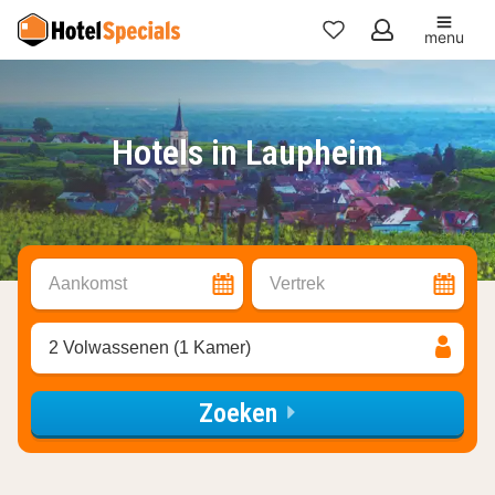
menu
Mijn
favorieten
Hotels in Laupheim
Aankomst
Vertrek
2 Volwassenen (1 Kamer)
Zoeken