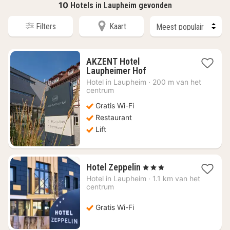
10
Hotels in Laupheim gevonden
Filters
Kaart
AKZENT Hotel
1
Laupheimer Hof
nacht
Hotel in
Laupheim
·
200 m van het
vanaf
centrum
€
Gratis Wi-Fi
83,46
Restaurant
Lift
1
Hotel Zeppelin
, 3 Sterren
nacht
Hotel in
Laupheim
·
1.1 km van het
vanaf
centrum
€
87,65
Gratis Wi-Fi