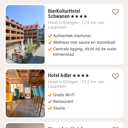
BierKulturHotel
1
Schwanen
, 4 Sterren
nacht
Hotel in
Ehingen
·
12.9 km van
vanaf
Laupheim
€
Authentiek bierhotel
97
Wellness met sauna en stoombad
Centrale ligging, dicht bij de oude
binnenstad
1
Hotel Adler
, 4 Sterren
nacht
Hotel in
Ehingen
·
13.2 km van
vanaf
Laupheim
€
Gratis Wi-Fi
86,34
Restaurant
Sauna