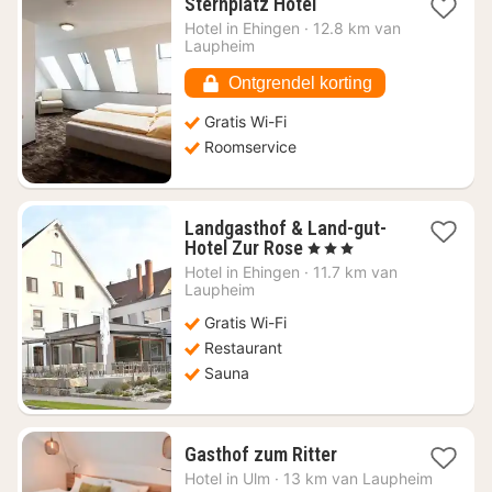
1
Sternplatz Hotel
nacht
Hotel in
Ehingen
·
12.8 km van
vanaf
Laupheim
€
70,02
Ontgrendel korting
Gratis Wi-Fi
Roomservice
Landgasthof & Land-gut-
1
Hotel Zur Rose
, 3 Sterren
nacht
Hotel in
Ehingen
·
11.7 km van
vanaf
Laupheim
€
Gratis Wi-Fi
101,73
Restaurant
Sauna
1
Gasthof zum Ritter
nacht
Hotel in
Ulm
·
13 km van Laupheim