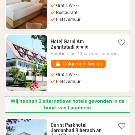
vanaf
€
Gratis Wi-Fi
88,32
Restaurant
Fietsverhuur
Hotel Garni Am
1
Zehntstadl
, 3 Sterren
nacht
Hotel in
Ulm
·
13 km van Laupheim
vanaf
€
Ontgrendel korting
95,91
Gratis Wi-Fi
Fietsverhuur
Wij hebben 2 alternatieve hotels gevonden in de
buurt van Laupheim
Dorint Parkhotel
Jordanbad Biberach an