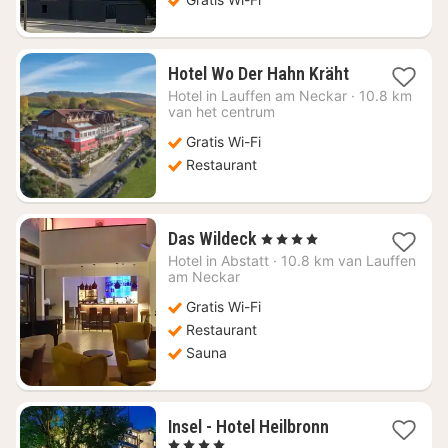
1
Hotel Wo Der Hahn Kräht
nacht
Hotel in
Lauffen am Neckar
·
10.8 km
vanaf
van het centrum
€
Gratis Wi-Fi
130,38
Restaurant
1
Das Wildeck
, 4 Sterren
nacht
Hotel in
Abstatt
·
10.8 km van Lauffen
vanaf
am Neckar
€
Gratis Wi-Fi
159,06
Restaurant
Sauna
1
Insel - Hotel Heilbronn
nacht
, 4 Sterren