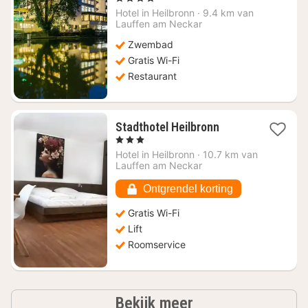
vanaf
Hotel in
Heilbronn
·
9.4 km van
€
Lauffen am Neckar
125,32
Zwembad
Gratis Wi-Fi
Restaurant
1
Stadthotel Heilbronn
nacht
, 3 Sterren
vanaf
Hotel in
Heilbronn
·
10.7 km van
€
Lauffen am Neckar
93,11
Ontgrendel korting
Gratis Wi-Fi
Lift
Roomservice
hotels
Bekijk meer