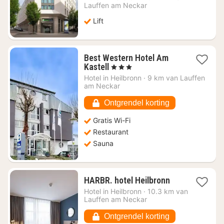
vanaf
Lauffen am Neckar
€
Lift
69,16
Best Western Hotel Am
1
Kastell
, 3 Sterren
nacht
Hotel in
Heilbronn
·
9 km van Lauffen
vanaf
am Neckar
€
71,03
Ontgrendel korting
Gratis Wi-Fi
Restaurant
Sauna
1
HARBR. hotel Heilbronn
nacht
Hotel in
Heilbronn
·
10.3 km van
vanaf
Lauffen am Neckar
€
67,29
Ontgrendel korting