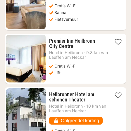
Gratis Wi-Fi
Sauna
Fietsverhuur
Premier Inn Heilbronn
1
City Centre
nacht
Hotel in
Heilbronn
·
9.8 km van
vanaf
Lauffen am Neckar
€
Gratis Wi-Fi
45,05
Lift
Heilbronner Hotel am
1
schönen Theater
nacht
Hotel in
Heilbronn
·
10 km van
vanaf
Lauffen am Neckar
€
58,04
Ontgrendel korting
Gratis Wi-Fi