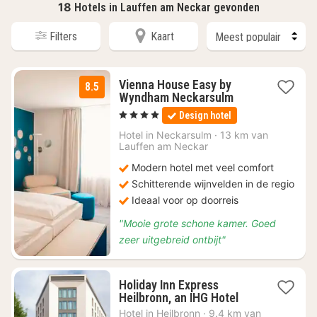
18
Hotels in Lauffen am Neckar gevonden
Filters
Kaart
Vienna House Easy by
8.5
2
Wyndham Neckarsulm
nachten
, 4 Sterren
Design hotel
vanaf
€
Hotel in
Neckarsulm
·
13 km van
Lauffen am Neckar
90
Modern hotel met veel comfort
Schitterende wijnvelden in de regio
Ideaal voor op doorreis
"Mooie grote schone kamer. Goed
zeer uitgebreid ontbijt"
Holiday Inn Express
1
Heilbronn, an IHG Hotel
nacht
Hotel in
Heilbronn
·
9.4 km van