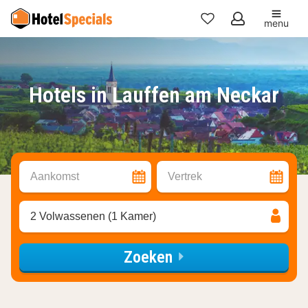
menu
Mijn
favorieten
Hotels in Lauffen am Neckar
Aankomst
Vertrek
2 Volwassenen (1 Kamer)
Zoeken