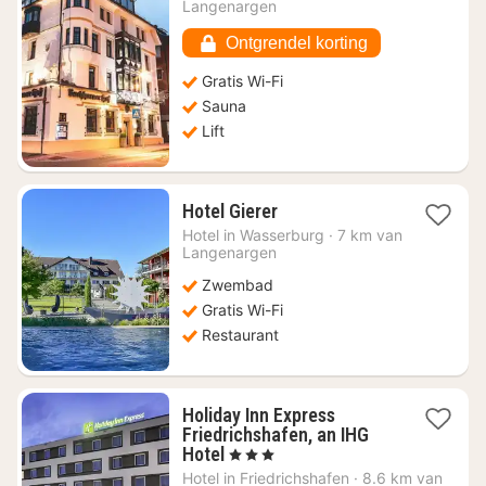
vanaf
Langenargen
€
103,18
Ontgrendel korting
Gratis Wi-Fi
Sauna
Lift
1
Hotel Gierer
nacht
Hotel in
Wasserburg
·
7 km van
vanaf
Langenargen
€
Zwembad
235,52
Gratis Wi-Fi
Restaurant
Holiday Inn Express
Friedrichshafen, an IHG
1
Hotel
, 3 Sterren
nacht
Hotel in
Friedrichshafen
·
8.6 km van