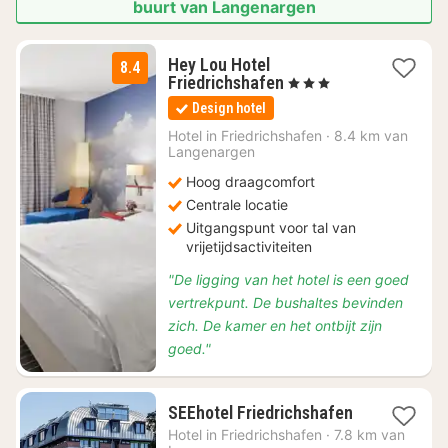
buurt van Langenargen
Hey Lou Hotel
8.4
2
Friedrichshafen
, 3 Sterren
nachten
Design hotel
vanaf
€
Hotel in
Friedrichshafen
·
8.4 km van
Langenargen
64
Hoog draagcomfort
Centrale locatie
Uitgangspunt voor tal van
vrijetijdsactiviteiten
"De ligging van het hotel is een goed
vertrekpunt. De bushaltes bevinden
zich. De kamer en het ontbijt zijn
goed."
1
SEEhotel Friedrichshafen
nacht
Hotel in
Friedrichshafen
·
7.8 km van
vanaf