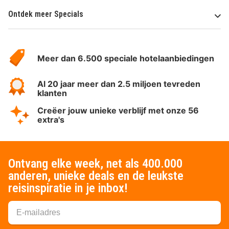
Ontdek meer Specials
Over
HotelSpecials
Meer dan 6.500 speciale hotelaanbiedingen
Al 20 jaar meer dan 2.5 miljoen tevreden
klanten
Creëer jouw unieke verblijf met onze 56
extra's
Ontvang elke week, net als 400.000
anderen, unieke deals en de leukste
reisinspiratie in je inbox!