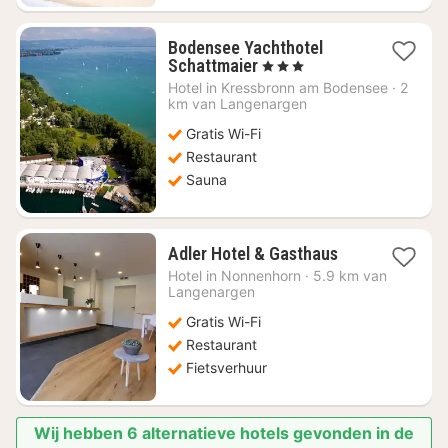
Bodensee Yachthotel
1
Schattmaier
, 3 Sterren
nacht
Hotel in
Kressbronn am Bodensee
·
2
vanaf
km van Langenargen
€
Gratis Wi-Fi
144,86
Restaurant
Sauna
1
Adler Hotel & Gasthaus
nacht
Hotel in
Nonnenhorn
·
5.9 km van
vanaf
Langenargen
€
Gratis Wi-Fi
107
Restaurant
Fietsverhuur
Wij hebben 6 alternatieve hotels gevonden in de