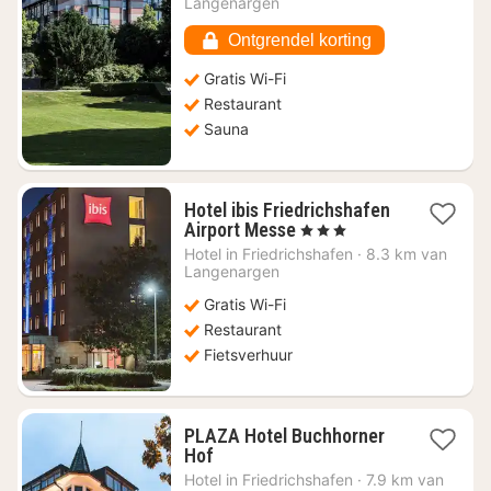
Langenargen
€
170,99
Ontgrendel korting
Gratis Wi-Fi
Restaurant
Sauna
Hotel ibis Friedrichshafen
1
Airport Messe
, 3 Sterren
nacht
Hotel in
Friedrichshafen
·
8.3 km van
vanaf
Langenargen
€
Gratis Wi-Fi
73,76
Restaurant
Fietsverhuur
PLAZA Hotel Buchhorner
1
Hof
nacht
Hotel in
Friedrichshafen
·
7.9 km van