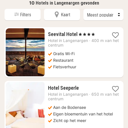
10
Hotels in Langenargen gevonden
Filters
Kaart
1
Seevital Hotel
, 4 Sterren
nacht
Hotel in
Langenargen
·
400 m van het
vanaf
centrum
€
Gratis Wi-Fi
226,64
Restaurant
Fietsverhuur
1
Hotel Seeperle
nacht
Hotel in
Langenargen
·
650 m van het
vanaf
centrum
€
Aan de Bodensee
225,04
Eigen bloementuin van het hotel
Zicht op het meer