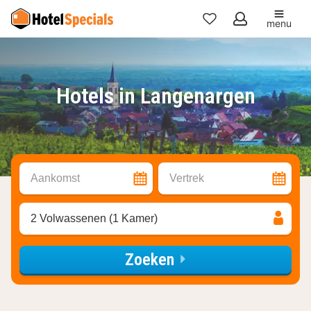
menu
Mijn
favorieten
Hotels in Langenargen
Aankomst
Vertrek
2 Volwassenen (1 Kamer)
Zoeken