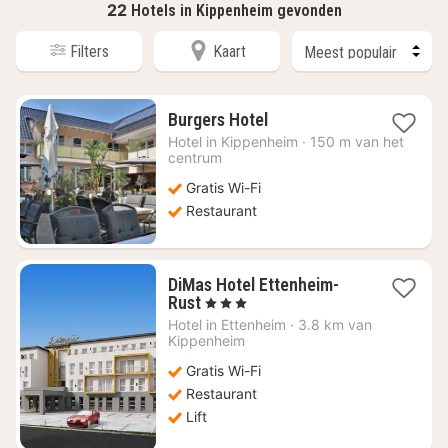
22
Hotels in Kippenheim gevonden
Filters
Kaart
1
Burgers Hotel
nacht
Hotel in
Kippenheim
·
150 m van het
vanaf
centrum
€
Gratis Wi-Fi
92,98
Restaurant
DiMas Hotel Ettenheim-
1
Rust
, 3 Sterren
nacht
Hotel in
Ettenheim
·
3.8 km van
vanaf
Kippenheim
€
Gratis Wi-Fi
129,64
Restaurant
Lift