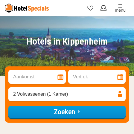
menu
Mijn
favorieten
Hotels in Kippenheim
Aankomst
Vertrek
2 Volwassenen (1 Kamer)
Zoeken