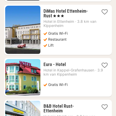
DiMas Hotel Ettenheim-
1
Rust
, 3 Sterren
nacht
Hotel in
Ettenheim
·
3.8 km van
vanaf
Kippenheim
€
Gratis Wi-Fi
138,71
Restaurant
Lift
1
Euro - Hotel
nacht
Hotel in
Kappel-Grafenhausen
·
3.9
vanaf
km van Kippenheim
€
95,07
Gratis Wi-Fi
B&B Hotel Rust-
1
Ettenheim
nacht