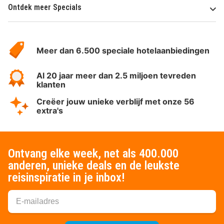
Ontdek meer Specials
Over
HotelSpecials
Meer dan 6.500 speciale hotelaanbiedingen
Al 20 jaar meer dan 2.5 miljoen tevreden
klanten
Creëer jouw unieke verblijf met onze 56
extra's
Ontvang elke week, net als 400.000
anderen, unieke deals en de leukste
reisinspiratie in je inbox!