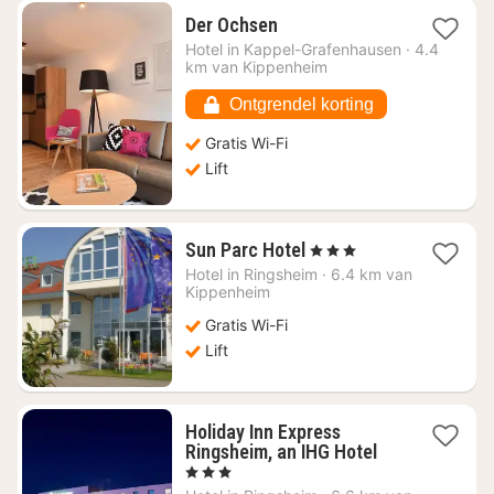
1
Der Ochsen
nacht
Hotel in
Kappel-Grafenhausen
·
4.4
vanaf
km van Kippenheim
€
124,10
Ontgrendel korting
Gratis Wi-Fi
Lift
1
Sun Parc Hotel
, 3 Sterren
nacht
Hotel in
Ringsheim
·
6.4 km van
vanaf
Kippenheim
€
Gratis Wi-Fi
110,70
Lift
Holiday Inn Express
1
Ringsheim, an IHG Hotel
nacht
, 3 Sterren
vanaf