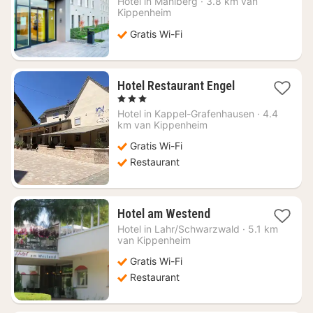
Hotel in
Mahlberg
·
3.8 km van
vanaf
Kippenheim
€
Gratis Wi-Fi
93,79
1
Hotel Restaurant Engel
nacht
, 3 Sterren
vanaf
Hotel in
Kappel-Grafenhausen
·
4.4
€
km van Kippenheim
115,71
Gratis Wi-Fi
Restaurant
1
Hotel am Westend
nacht
Hotel in
Lahr/Schwarzwald
·
5.1 km
vanaf
van Kippenheim
€
Gratis Wi-Fi
109,35
Restaurant