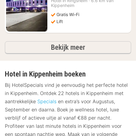
Hotel in
Ringsheim
·
6.6 km van
€
Kippenheim
104
Gratis Wi-Fi
Lift
hotels
Bekijk meer
Hotel in Kippenheim boeken
Bij HotelSpecials vind je eenvoudig het perfecte hotel
in Kippenheim. Ontdek 22 hotels in Kippenheim met
aantrekkelijke
Specials
en extra’s voor Augustus,
September en daarna. Boek je wellness hotel, luxe
verblijf of actieve uitje al vanaf €88 per nacht.
Profiteer van last minute hotels in Kippenheim voor
een spontaan nachtje weg. Maak van je volgende