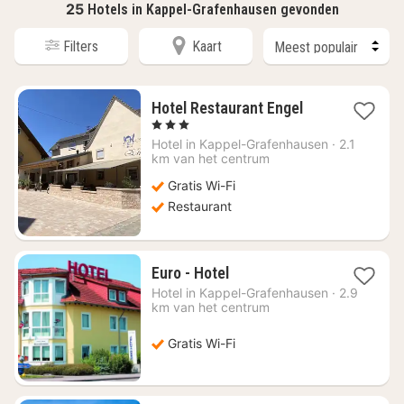
25
Hotels in Kappel-Grafenhausen gevonden
Filters
Kaart
1
Hotel Restaurant Engel
nacht
, 3 Sterren
vanaf
Hotel in
Kappel-Grafenhausen
·
2.1
€
km van het centrum
115,71
Gratis Wi-Fi
Restaurant
1
Euro - Hotel
nacht
Hotel in
Kappel-Grafenhausen
·
2.9
vanaf
km van het centrum
€
95,07
Gratis Wi-Fi