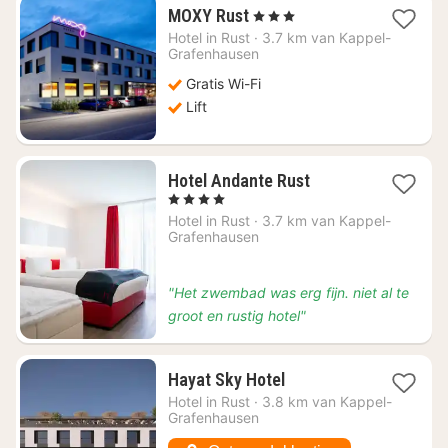
1
MOXY Rust
, 3 Sterren
nacht
Hotel in
Rust
·
3.7 km van Kappel-
vanaf
Grafenhausen
€
Gratis Wi-Fi
147,04
Lift
1
Hotel Andante Rust
nacht
, 4 Sterren
vanaf
Hotel in
Rust
·
3.7 km van Kappel-
€
Grafenhausen
174
"Het zwembad was erg fijn. niet al te
groot en rustig hotel"
1
Hayat Sky Hotel
nacht
Hotel in
Rust
·
3.8 km van Kappel-
vanaf
Grafenhausen
€