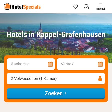
menu
Mijn
favorieten
Hotels in Kappel-Grafenhausen
Aankomst
Vertrek
2 Volwassenen (1 Kamer)
Zoeken