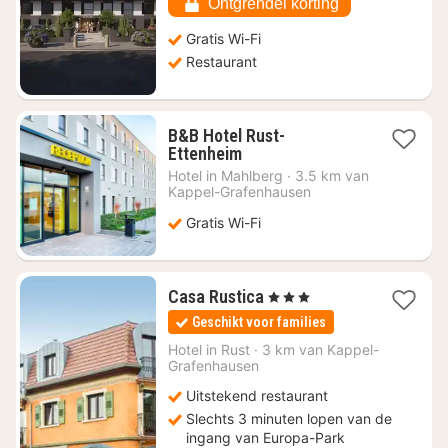
130,30
Ontgrendel korting
Gratis Wi-Fi
Restaurant
B&B Hotel Rust-
1
Ettenheim
nacht
Hotel in
Mahlberg
·
3.5 km van
vanaf
Kappel-Grafenhausen
€
Gratis Wi-Fi
93,79
1
Casa Rustica
, 3 Sterren
nacht
Geschikt voor families
vanaf
€
Hotel in
Rust
·
3 km van Kappel-
Grafenhausen
148
Uitstekend restaurant
Slechts 3 minuten lopen van de
ingang van Europa-Park