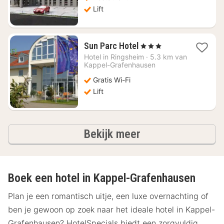
Lift
1
Sun Parc Hotel
, 3 Sterren
nacht
Hotel in
Ringsheim
·
5.3 km van
vanaf
Kappel-Grafenhausen
€
Gratis Wi-Fi
110,70
Lift
hotels
Bekijk meer
Boek een hotel in Kappel-Grafenhausen
Plan je een romantisch uitje, een luxe overnachting of
ben je gewoon op zoek naar het ideale hotel in Kappel-
Grafenhausen? HotelSpecials biedt een zorgvuldig