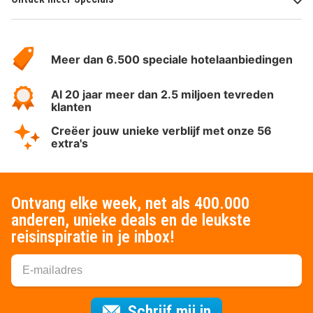
Over
HotelSpecials
Meer dan 6.500 speciale hotelaanbiedingen
Al 20 jaar meer dan 2.5 miljoen tevreden
klanten
Creëer jouw unieke verblijf met onze 56
extra's
Ontvang elke week, net als 400.000
anderen, unieke deals en de leukste
reisinspiratie in je inbox!
Voor de nieuws
Schrijf mij in