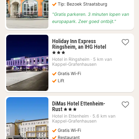
Tip: Bezoek Straatsburg
"Gratis parkeren. 3 minuten lopen van
europapark. Zeer goed ontbijt."
Holiday Inn Express
1
Ringsheim, an IHG Hotel
nacht
, 3 Sterren
vanaf
Hotel in
Ringsheim
·
5 km van
€
Kappel-Grafenhausen
104
Gratis Wi-Fi
Lift
DiMas Hotel Ettenheim-
1
Rust
, 3 Sterren
nacht
Hotel in
Ettenheim
·
5.6 km van
vanaf
Kappel-Grafenhausen
€
Gratis Wi-Fi
145,05
Restaurant