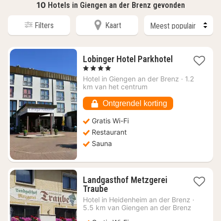
10
Hotels in Giengen an der Brenz gevonden
Filters
Kaart
1
Lobinger Hotel Parkhotel
nacht
, 4 Sterren
vanaf
Hotel in
Giengen an der Brenz
·
1.2
€
km van het centrum
99,99
Ontgrendel korting
Gratis Wi-Fi
Restaurant
Sauna
Landgasthof Metzgerei
1
Traube
nacht
Hotel in
Heidenheim an der Brenz
·
vanaf
5.5 km van Giengen an der Brenz
€