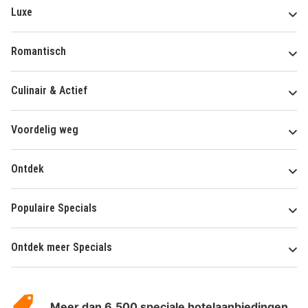
Luxe
Romantisch
Culinair & Actief
Voordelig weg
Ontdek
Populaire Specials
Ontdek meer Specials
Over
HotelSpecials
Meer dan 6.500 speciale hotelaanbiedingen