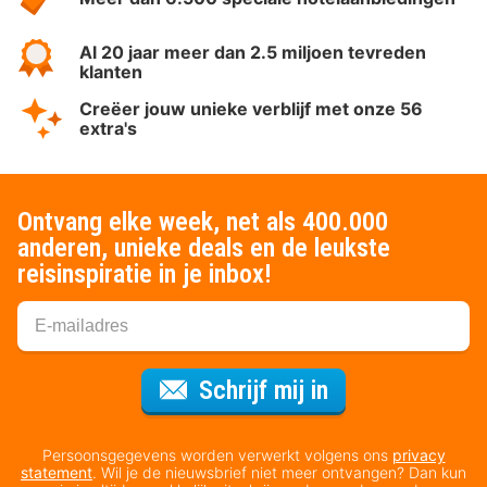
Al 20 jaar meer dan 2.5 miljoen tevreden
klanten
Creëer jouw unieke verblijf met onze 56
extra's
Ontvang elke week, net als 400.000
anderen, unieke deals en de leukste
reisinspiratie in je inbox!
Voor de nieuws
Schrijf mij in
Persoonsgegevens worden verwerkt volgens ons
privacy
statement
. Wil je de nieuwsbrief niet meer ontvangen? Dan kun