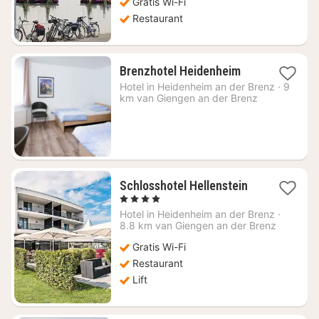
Gratis Wi-Fi
101,87
Restaurant
1
Brenzhotel Heidenheim
nacht
Hotel in
Heidenheim an der Brenz
·
9
vanaf
km van Giengen an der Brenz
€
57,56
1
Schlosshotel Hellenstein
nacht
, 4 Sterren
vanaf
Hotel in
Heidenheim an der Brenz
·
€
8.8 km van Giengen an der Brenz
84,99
Gratis Wi-Fi
Restaurant
Lift