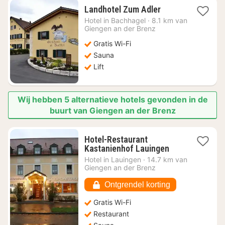
1
Landhotel Zum Adler
nacht
Hotel in
Bachhagel
·
8.1 km van
vanaf
Giengen an der Brenz
€
Gratis Wi-Fi
128,04
Sauna
Lift
Wij hebben 5 alternatieve hotels gevonden in de
buurt van Giengen an der Brenz
Hotel-Restaurant
1
Kastanienhof Lauingen
nacht
Hotel in
Lauingen
·
14.7 km van
vanaf
Giengen an der Brenz
€
86,67
Ontgrendel korting
Gratis Wi-Fi
Restaurant