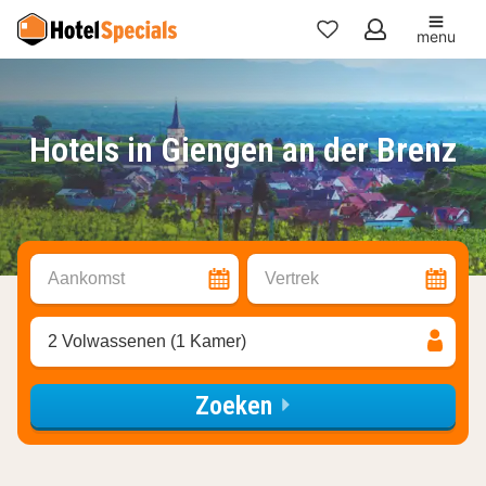
menu
Mijn
favorieten
Hotels in Giengen an der Brenz
Aankomst
Vertrek
2 Volwassenen (1 Kamer)
Zoeken