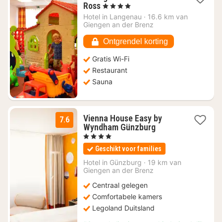
1
Ross
, 4 Sterren
nacht
Hotel in
Langenau
·
16.6 km van
vanaf
Giengen an der Brenz
€
91,68
Ontgrendel korting
Gratis Wi-Fi
Restaurant
Sauna
Vienna House Easy by
7.6
1
Wyndham Günzburg
nacht
, 4 Sterren
vanaf
Geschikt voor families
€
158
Hotel in
Günzburg
·
19 km van
Giengen an der Brenz
Centraal gelegen
Comfortabele kamers
Legoland Duitsland