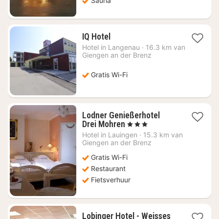
Sauna
1
IQ Hotel
nacht
Hotel in
Langenau
·
16.3 km van
vanaf
Giengen an der Brenz
€
98,13
Gratis Wi-Fi
Lodner Genießerhotel
1
Drei Mohren
, 3 Sterren
nacht
Hotel in
Lauingen
·
15.3 km van
vanaf
Giengen an der Brenz
€
Gratis Wi-Fi
145,14
Restaurant
Fietsverhuur
Lobinger Hotel - Weisses