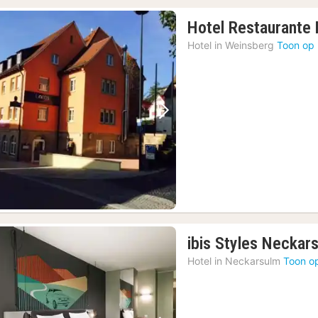
Hotel Restaurante 
Hotel in
Weinsberg
Toon op 
Vorige foto
Volgende foto
ibis Styles Neckar
Hotel in
Neckarsulm
Toon o