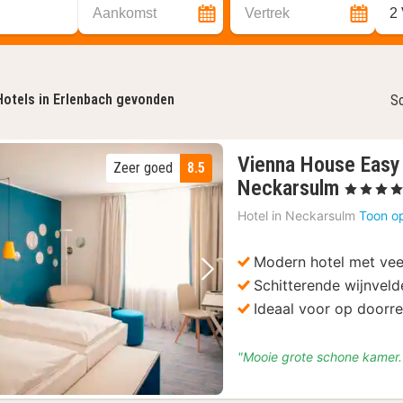
Aankomst
Vertrek
2
Hotels in Erlenbach gevonden
So
Vienna House Eas
Zeer goed
8.5
2
Neckarsulm
, 4 Sterren
nachte
Hotel in
Neckarsulm
Toon o
vanaf
€
Modern hotel met vee
90
Vorige foto
Volgende foto
Schitterende wijnveld
Ideaal voor op doorre
"Mooie grote schone kamer. 