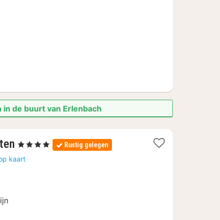
125,32
 in de buurt van Erlenbach
1
ten
, 4 Sterren
Rustig gelegen
nacht
op kaart
vanaf
€
91
ijn