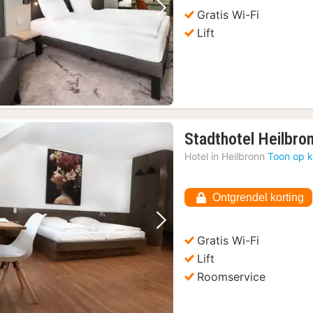
Gratis Wi-Fi
Vorige foto
Volgende foto
Lift
Stadthotel Heilbro
Hotel in
Heilbronn
Toon op k
Ontgrendel korting
Vorige foto
Volgende foto
Gratis Wi-Fi
Lift
Roomservice