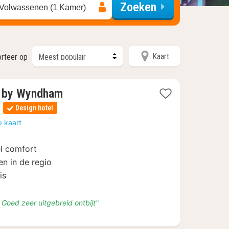
Zoeken
 Volwassenen (1 Kamer)
Kaart
rteer op
y by Wyndham
Design hotel
n
p kaart
l comfort
en in de regio
is
Goed zeer uitgebreid ontbijt"