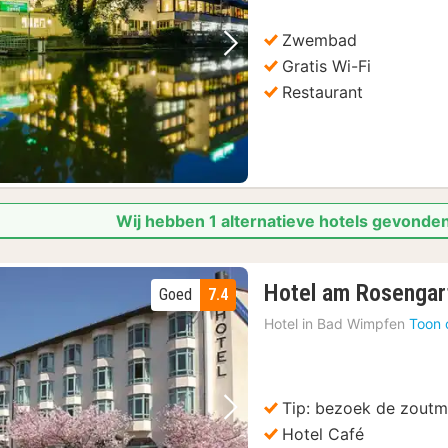
Zwembad
Vorige foto
Volgende foto
Gratis Wi-Fi
Restaurant
Wij hebben 1 alternatieve hotels gevonden
Hotel am Rosengar
Goed
7.4
Hotel in
Bad Wimpfen
Toon 
Tip: bezoek de zoutm
Vorige foto
Volgende foto
Hotel Café