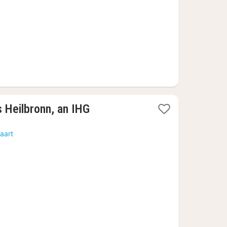
63,65
s Heilbronn, an IHG
aart