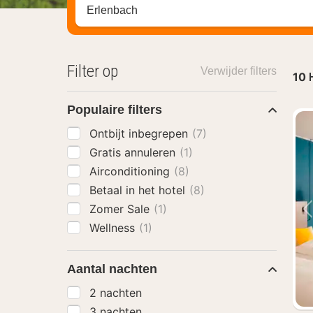
Zoek op hotel, regio of stad
Filter op
Verwijder filters
10
Populaire filters
Ontbijt inbegrepen
(7)
Gratis annuleren
(1)
Airconditioning
(8)
Betaal in het hotel
(8)
Zomer Sale
(1)
Wellness
(1)
Aantal nachten
2 nachten
3 nachten