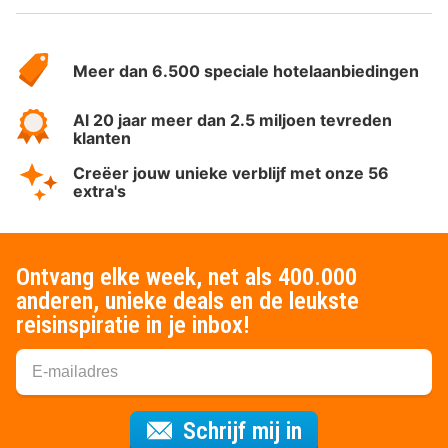
Over
HotelSpecials
Meer dan 6.500 speciale hotelaanbiedingen
Al 20 jaar meer dan 2.5 miljoen tevreden
klanten
Creëer jouw unieke verblijf met onze 56
extra's
Ontvang elke week, net als 400.000
anderen, unieke deals en de leukste
reisinspiratie in je inbox!
Voor de nieuws
Schrijf mij in