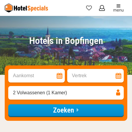
menu
Mijn
favorieten
Hotels in Bopfingen
Aankomst
Vertrek
2 Volwassenen (1 Kamer)
Zoeken