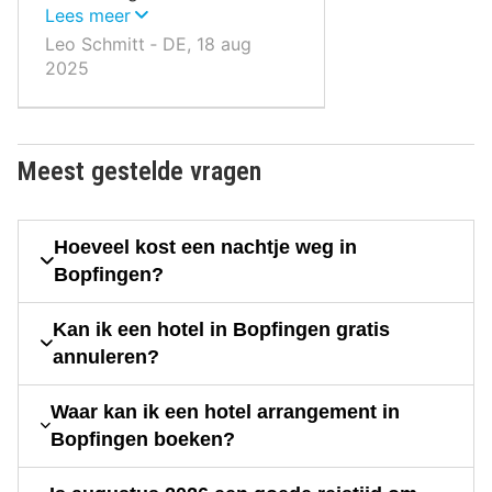
Oettingen is erg interessant,
Lees meer
verdeeld in twee delen: barok
Leo Schmitt ‐ DE, 18 aug
aan de linkerkant en vakwerk
2025
aan de rechterkant, gezien
vanaf het kasteel; het is een
bezoek waard. Er zijn tal van
plekken om te stoppen voor
Meest gestelde vragen
een hapje en een drankje en
om te winkelen.
Hoeveel kost een nachtje weg in
Bopfingen?
Kan ik een hotel in Bopfingen gratis
annuleren?
Waar kan ik een hotel arrangement in
Bopfingen boeken?