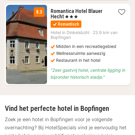
Romantica Hotel Blauer
8.3
1
Hecht
, 3 Sterren
nacht
Romantisch
vanaf
€
Hotel in
Dinkelsbühl
·
23.9 km van
Bopfingen
88,83
Midden in een recreatiegebied
Wellnessruimte aanwezig
Restaurant in het hotel
"Zeer gastvrij hotel, centrale ligging in
bijzonder historisch stadje."
Vind het perfecte hotel in Bopfingen
Zoek je een hotel in Bopfingen voor je volgende
overnachting? Bij HotelSpecials vind je eenvoudig het