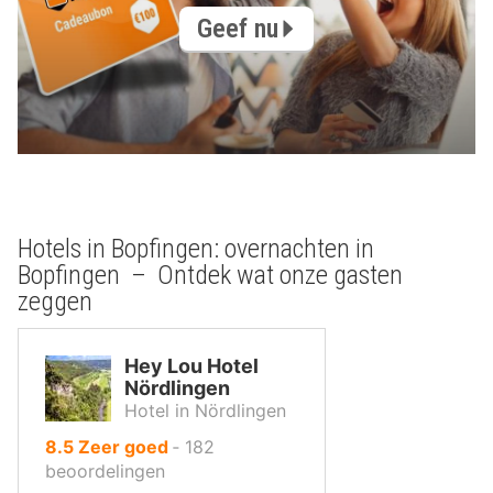
Geef nu
Hotels in Bopfingen: overnachten in
Bopfingen – Ontdek wat onze gasten
zeggen
Hey Lou Hotel
Nördlingen
Hotel in Nördlingen
uit
8.5
Zeer goed
‐
182
10
beoordelingen