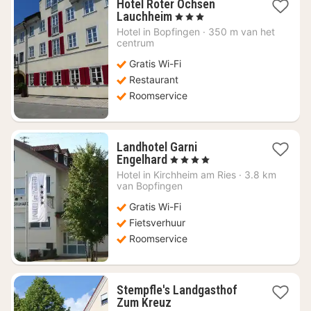
Hotel Roter Ochsen
1
Lauchheim
, 3 Sterren
nacht
Hotel in
Bopfingen
·
350 m van het
vanaf
centrum
€
Gratis Wi-Fi
92,52
Restaurant
Roomservice
Landhotel Garni
1
Engelhard
, 4 Sterren
nacht
Hotel in
Kirchheim am Ries
·
3.8 km
vanaf
van Bopfingen
€
Gratis Wi-Fi
107,48
Fietsverhuur
Roomservice
Stempfle's Landgasthof
1
Zum Kreuz