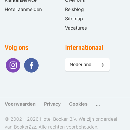
Klantenservice
Over ons
Hotel aanmelden
Reisblog
Sitemap
Vacatures
Volg ons
Internationaal
Taal
kiezen
Voorwaarden
Privacy
Cookies
Cookies beher
© 2002 - 2026 Hotel Booker B.V. We zijn onderdeel
van BookerZzz. Alle rechten voorbehouden.