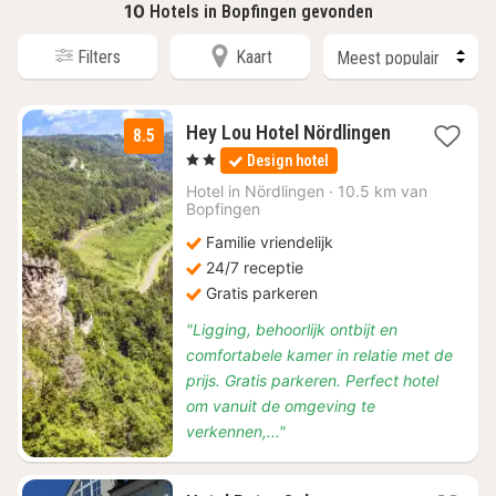
10
Hotels in Bopfingen gevonden
Filters
Kaart
Hey Lou Hotel Nördlingen
8.5
2
, 2 Sterren
Design hotel
nachten
vanaf
Hotel in
Nördlingen
·
10.5 km van
€
Bopfingen
64
Familie vriendelijk
24/7 receptie
Gratis parkeren
"Ligging, behoorlijk ontbijt en
comfortabele kamer in relatie met de
prijs. Gratis parkeren. Perfect hotel
om vanuit de omgeving te
verkennen,..."