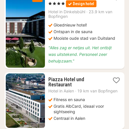
nacht
, 4 Sterren
Design hotel
vanaf
€
Hotel in
Dinkelsbühl
·
23.9 km van
Bopfingen
139
Gloednieuw hotel!
Ontspan in de sauna
Mooiste oude stad van Duitsland
"Alles zag er netjes uit. Het ontbijt
was uitstekend. Personeel zeer
behulpzaam."
Piazza Hotel und
1
Restaurant
nacht
Hotel in
Aalen
·
19 km van Bopfingen
vanaf
€
Fitness en sauna
109
Gratis AlbCard, ideaal voor
sightseeing
Centraal in Aalen