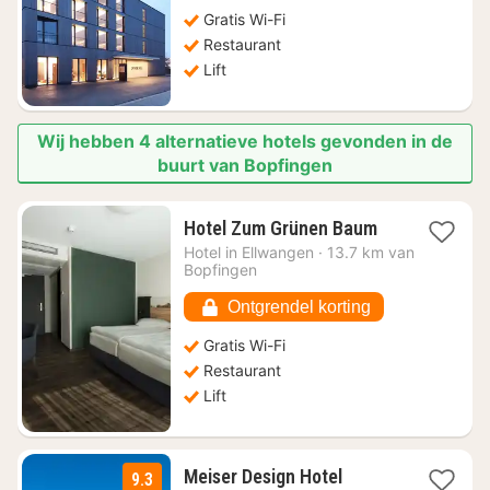
€
Gratis Wi-Fi
117,01
Restaurant
Lift
Wij hebben 4 alternatieve hotels gevonden in de
buurt van Bopfingen
1
Hotel Zum Grünen Baum
nacht
Hotel in
Ellwangen
·
13.7 km van
vanaf
Bopfingen
€
90,34
Ontgrendel korting
Gratis Wi-Fi
Restaurant
Lift
1
Meiser Design Hotel
9.3