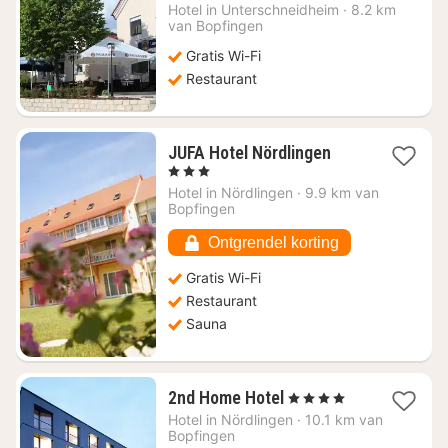
nacht
Hotel in
Unterschneidheim
·
8.2 km
vanaf
van Bopfingen
€
Gratis Wi-Fi
67,29
Restaurant
1
JUFA Hotel Nördlingen
nacht
, 3 Sterren
vanaf
Hotel in
Nördlingen
·
9.9 km van
€
Bopfingen
108,50
Ontgrendel korting
Gratis Wi-Fi
Restaurant
Sauna
1
2nd Home Hotel
, 4 Sterren
nacht
Hotel in
Nördlingen
·
10.1 km van
vanaf
Bopfingen