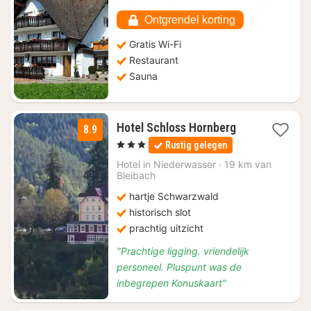
vanaf
€
Ontgrendel korting
102,62
Gratis Wi-Fi
Restaurant
Sauna
3
Hotel Schloss Hornberg
8.9
nachten
, 3 Sterren
Rustig gelegen
vanaf
€
Hotel in
Niederwasser
·
19 km van
Bleibach
87,33
hartje Schwarzwald
historisch slot
prachtig uitzicht
"Prachtige ligging. vriendelijk
personeel. Pluspunt was de
inbegrepen Konuskaart"