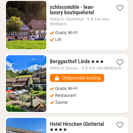
schlossmühle - lean-
1
luxury boutiquehotel
nacht
Hotel in
Glottertal
·
9.8 km van
vanaf
Bleibach
€
Gratis Wi-Fi
142,45
Lift
1
Berggasthof Linde
, 3 Sterren
nacht
Hotel in
Sexau
·
4.9 km van Bleibach
vanaf
€
Ontgrendel korting
124,30
Gratis Wi-Fi
Restaurant
Sauna
1
Hotel Hirschen Glottertal
nacht
, 4 Sterren