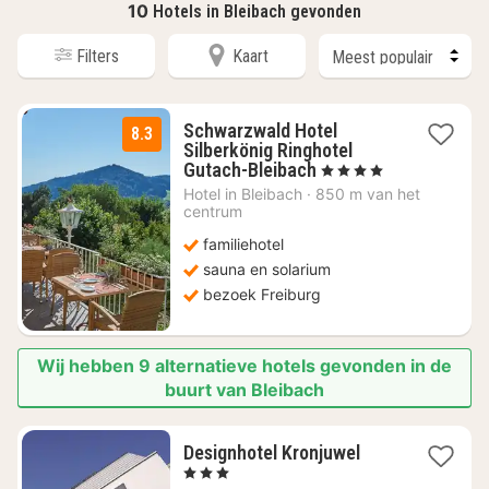
10
Hotels in Bleibach gevonden
Filters
Kaart
Schwarzwald Hotel
8.3
Silberkönig Ringhotel
1
Gutach-Bleibach
, 4 Sterren
nacht
Hotel in
Bleibach
·
850 m van het
vanaf
centrum
€
familiehotel
129,92
sauna en solarium
bezoek Freiburg
Wij hebben 9 alternatieve hotels gevonden in de
buurt van Bleibach
1
Designhotel Kronjuwel
nacht
, 3 Sterren