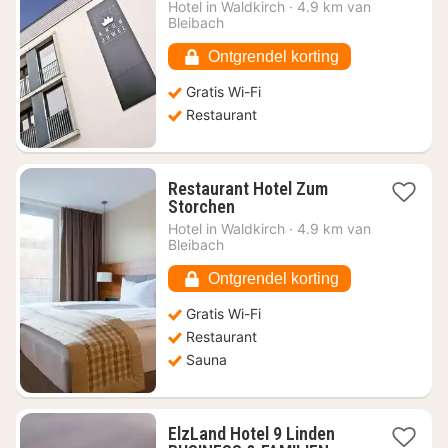
vanaf
Hotel in
Waldkirch
·
4.9 km van
€
Bleibach
86,46
Ontgrendel korting
Gratis Wi-Fi
Restaurant
Restaurant Hotel Zum
1
Storchen
nacht
Hotel in
Waldkirch
·
4.9 km van
vanaf
Bleibach
€
83,45
Ontgrendel korting
Gratis Wi-Fi
Restaurant
Sauna
ElzLand Hotel 9 Linden