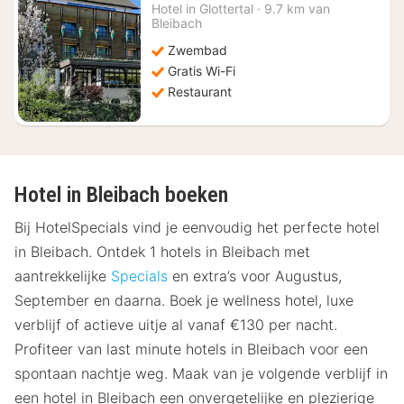
vanaf
Hotel in
Glottertal
·
9.7 km van
€
Bleibach
111,21
Zwembad
Gratis Wi-Fi
Restaurant
Hotel in Bleibach boeken
Bij HotelSpecials vind je eenvoudig het perfecte hotel
in Bleibach. Ontdek 1 hotels in Bleibach met
aantrekkelijke
Specials
en extra’s voor Augustus,
September en daarna. Boek je wellness hotel, luxe
verblijf of actieve uitje al vanaf €130 per nacht.
Profiteer van last minute hotels in Bleibach voor een
spontaan nachtje weg. Maak van je volgende verblijf in
een hotel in Bleibach een onvergetelijke en plezierige