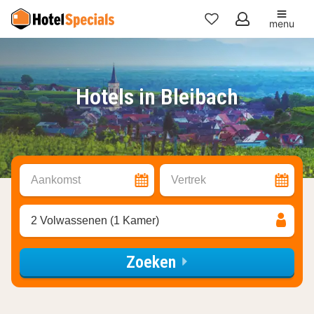
menu
Mijn
favorieten
Hotels in Bleibach
Aankomst
Vertrek
2 Volwassenen (1 Kamer)
Zoeken