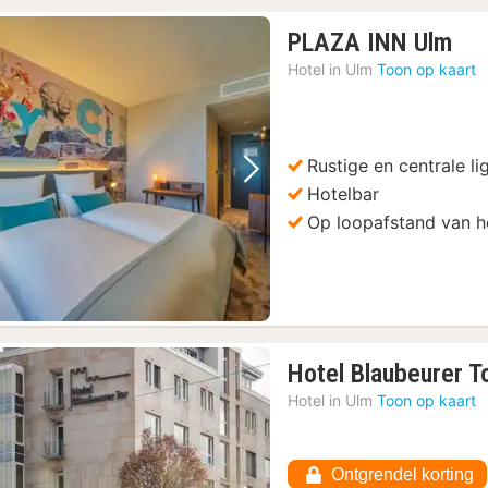
1
PLAZA INN Ulm
nac
Hotel in
Ulm
Toon op kaart
van
€
84
Rustige en centrale li
Vorige foto
Volgende foto
Hotelbar
Op loopafstand van he
Hotel Blaubeurer T
Hotel in
Ulm
Toon op kaart
Ontgrendel korting