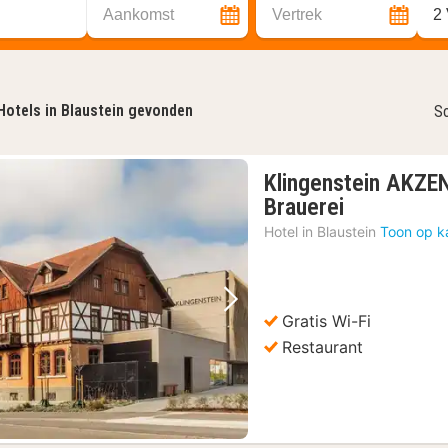
Aankomst
Vertrek
2
Hotels in Blaustein gevonden
So
Klingenstein AKZE
1
Brauerei
nacht
Hotel in
Blaustein
Toon op k
vanaf
€
107,60
Vorige foto
Volgende foto
Gratis Wi-Fi
Restaurant