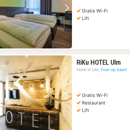
90,
Gratis Wi-Fi
Vorige foto
Volgende foto
Lift
1
RiKu HOTEL Ulm
nac
Hotel in
Ulm
Toon op kaart
van
€
10
Gratis Wi-Fi
Vorige foto
Volgende foto
Restaurant
Lift