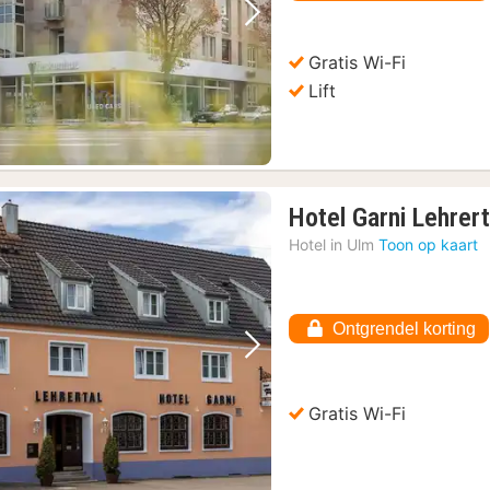
Vorige foto
Volgende foto
Gratis Wi-Fi
Lift
Hotel Garni Lehrert
Hotel in
Ulm
Toon op kaart
Ontgrendel korting
Vorige foto
Volgende foto
Gratis Wi-Fi