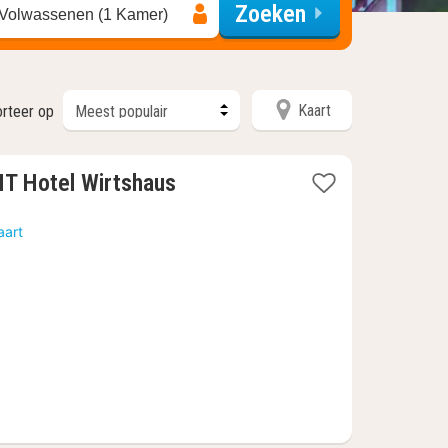
Zoeken
 Volwassenen (1 Kamer)
Kaart
rteer op
NT Hotel Wirtshaus
aart