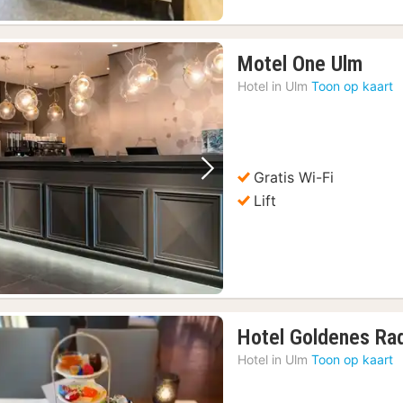
1
Motel One Ulm
nach
Hotel in
Ulm
Toon op kaart
vana
€
86,9
Gratis Wi-Fi
Vorige foto
Volgende foto
Lift
Hotel Goldenes Ra
Hotel in
Ulm
Toon op kaart