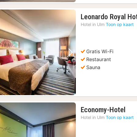
Leonardo Royal Ho
Hotel in
Ulm
Toon op kaart
Gratis Wi-Fi
Vorige foto
Volgende foto
Restaurant
Sauna
1
Economy-Hotel
nac
Hotel in
Ulm
Toon op kaart
van
€