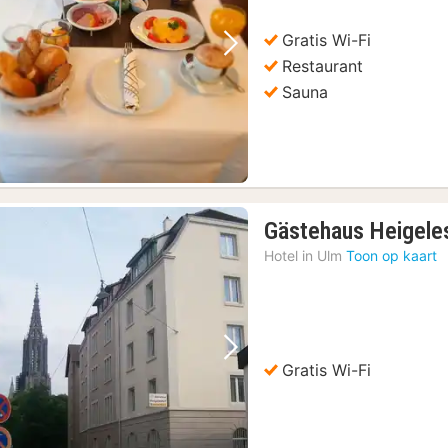
Gratis Wi-Fi
Vorige foto
Volgende foto
Restaurant
Sauna
Gästehaus Heigele
Hotel in
Ulm
Toon op kaart
Vorige foto
Volgende foto
Gratis Wi-Fi