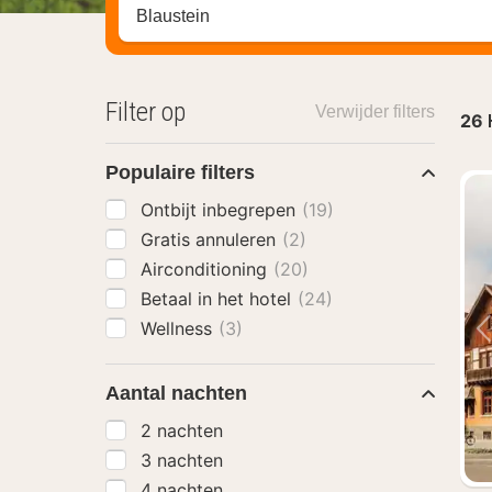
Zoek op hotel, regio of stad
Filter op
Verwijder filters
26
Populaire filters
Ontbijt inbegrepen
(19)
Gratis annuleren
(2)
Airconditioning
(20)
Betaal in het hotel
(24)
Wellness
(3)
Aantal nachten
2 nachten
3 nachten
4 nachten