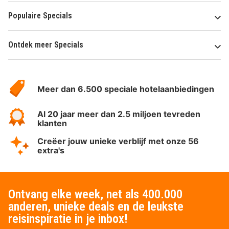
Populaire Specials
Ontdek meer Specials
Over
HotelSpecials
Meer dan 6.500 speciale hotelaanbiedingen
Al 20 jaar meer dan 2.5 miljoen tevreden
klanten
Creëer jouw unieke verblijf met onze 56
extra's
Ontvang elke week, net als 400.000
anderen, unieke deals en de leukste
reisinspiratie in je inbox!