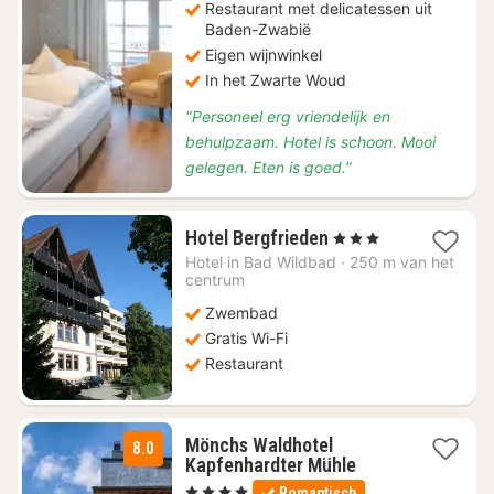
Restaurant met delicatessen uit
Baden-Zwabië
Eigen wijnwinkel
In het Zwarte Woud
"Personeel erg vriendelijk en
behulpzaam. Hotel is schoon. Mooi
gelegen. Eten is goed."
1
Hotel Bergfrieden
, 3 Sterren
nacht
Hotel in
Bad Wildbad
·
250 m van het
vanaf
centrum
€
Zwembad
137,38
Gratis Wi-Fi
Restaurant
Mönchs Waldhotel
8.0
2
Kapfenhardter Mühle
nachten
, 4 Sterren
Romantisch