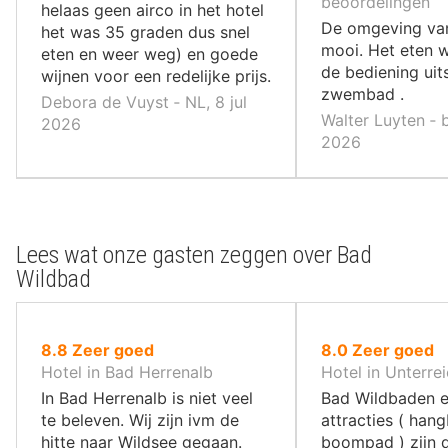
10
beoordelingen
helaas geen airco in het hotel
,
De omgeving van 
het was 35 graden dus snel
mooi. Het eten w
eten en weer weg) en goede
de bediening uit
wijnen voor een redelijke prijs.
zwembad .
Debora de Vuyst ‐ NL, 8 jul
Walter Luyten ‐ 
2026
2026
Lees wat onze gasten zeggen over Bad
Wildbad
uit
uit
8.8
Zeer goed
8.0
Zeer goed
10
10
Hotel in Bad Herrenalb
Hotel in Unterre
,
,
In Bad Herrenalb is niet veel
Bad Wildbaden e
te beleven. Wij zijn ivm de
attracties ( han
hitte naar Wildsee gegaan.
boompad ) zijn 