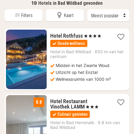
19
Hotels in Bad Wildbad gevonden
Filters
Kaart
2
Hotel Rothfuss
, 4 Sterren
nachten
Goede wellness
vanaf
€
Hotel in
Bad Wildbad
·
650 m van het
centrum
250,70
Midden in het Zwarte Woud
Uitzicht op het Enztal
Wellnessruimte van 1000 m²
Hotel Restaurant
8.8
2
Vinothek LAMM
, 3 Sterren
nachten
Culinair genieten
vanaf
€
Hotel in
Bad Herrenalb
·
9.8 km van
Bad Wildbad
131,20