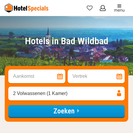
menu
Mijn
favorieten
Hotels in Bad Wildbad
Aankomst
Vertrek
2 Volwassenen (1 Kamer)
Zoeken