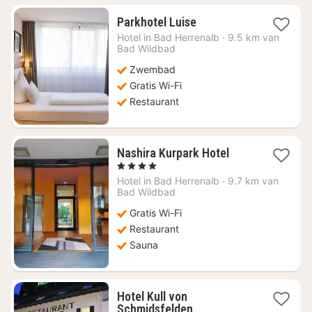
1
Parkhotel Luise
nacht
Hotel in
Bad Herrenalb
·
9.5 km van
vanaf
Bad Wildbad
€
Zwembad
133,88
Gratis Wi-Fi
Restaurant
1
Nashira Kurpark Hotel
nacht
, 4 Sterren
vanaf
Hotel in
Bad Herrenalb
·
9.7 km van
€
Bad Wildbad
90,75
Gratis Wi-Fi
Restaurant
Sauna
Hotel Kull von
1
Schmidsfelden