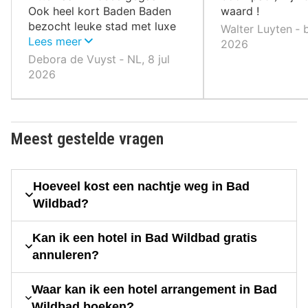
Ook heel kort Baden Baden
waard !
bezocht leuke stad met luxe
Walter Luyten ‐ 
winkels , maar het was te heet
Lees meer
2026
om alles te bekijken.
Debora de Vuyst ‐ NL, 8 jul
2026
Meest gestelde vragen
Hoeveel kost een nachtje weg in Bad
Wildbad?
Kan ik een hotel in Bad Wildbad gratis
annuleren?
Waar kan ik een hotel arrangement in Bad
Wildbad boeken?