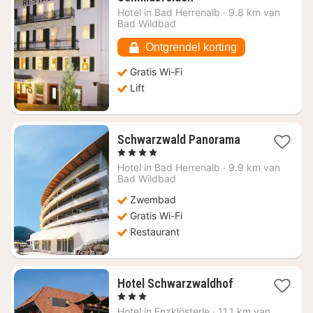
nacht
Hotel in
Bad Herrenalb
·
9.8 km van
vanaf
Bad Wildbad
€
67,85
Ontgrendel korting
Gratis Wi-Fi
Lift
1
Schwarzwald Panorama
nacht
, 4 Sterren
vanaf
Hotel in
Bad Herrenalb
·
9.9 km van
€
Bad Wildbad
121,48
Zwembad
Gratis Wi-Fi
Restaurant
1
Hotel Schwarzwaldhof
nacht
, 3 Sterren
vanaf
Hotel in
Enzklösterle
·
11.1 km van