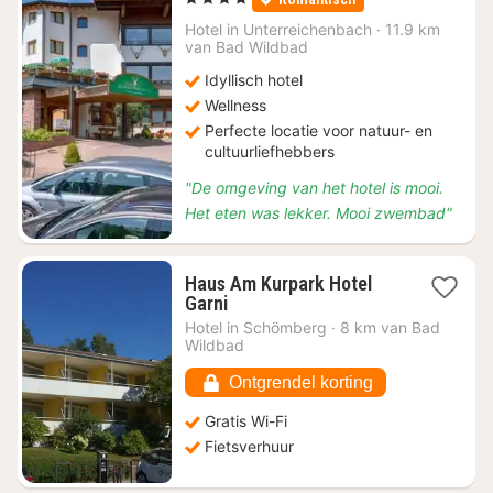
vanaf
€
Hotel in
Unterreichenbach
·
11.9 km
van Bad Wildbad
94
Idyllisch hotel
Wellness
Perfecte locatie voor natuur- en
cultuurliefhebbers
"De omgeving van het hotel is mooi.
Het eten was lekker. Mooi zwembad"
Haus Am Kurpark Hotel
1
Garni
nacht
Hotel in
Schömberg
·
8 km van Bad
vanaf
Wildbad
€
83,55
Ontgrendel korting
Gratis Wi-Fi
Fietsverhuur