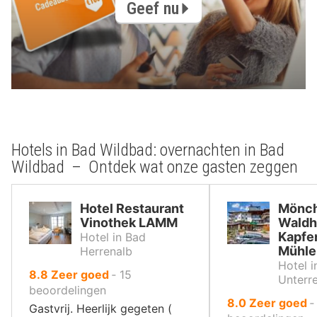
Geef nu
Hotels in Bad Wildbad: overnachten in Bad
Wildbad – Ontdek wat onze gasten zeggen
Hotel Restaurant
Mönc
Vinothek LAMM
Waldh
Kapfe
Hotel in Bad
Mühle
Herrenalb
Hotel i
uit
8.8
Zeer goed
‐
15
Unterr
10
beoordelingen
uit
8.0
Zeer goed
,
Gastvrij. Heerlijk gegeten (